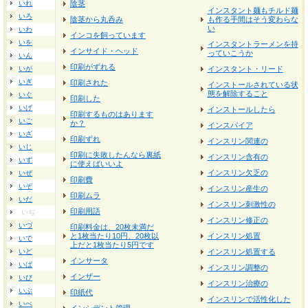
いれ
陰茎
インスタント麺もチルド麺
いろ
陰茎から丸呑み
も作る手間はそう変わらな
い
いわ
インコを飼っています
いを
インスタントラーメンを持
インサイド・ヘッド
っていこうか
いん
印刷がずれる
いが
インスタント・リード
いぎ
印刷された
インストールされている状
態を解除すること
いぐ
印刷した
いげ
インストールしたら
印刷するものはあります
いご
か？
インスパイア
いざ
印刷ずれ
インスリン関連の
いじ
印刷に失敗したんなら裏紙
インスリン含有の
いず
に使えばいいよ
インスリン欠乏の
いぜ
印刷費
いぞ
インスリン産生の
印刷ムラ
いだ
インスリン刺激性の
印刷用語
いぢ
インスリン修正の
いづ
印刷料金は、20枚未満だ
と1枚当たり10円、20枚以
インスリン処置
いで
上だと1枚当たり5円です
いど
インスリン処置する
インサータ
いば
インスリン調整の
インザー
いび
インスリン治療の
いぶ
印紙代
インスリンで活性化した
いべ