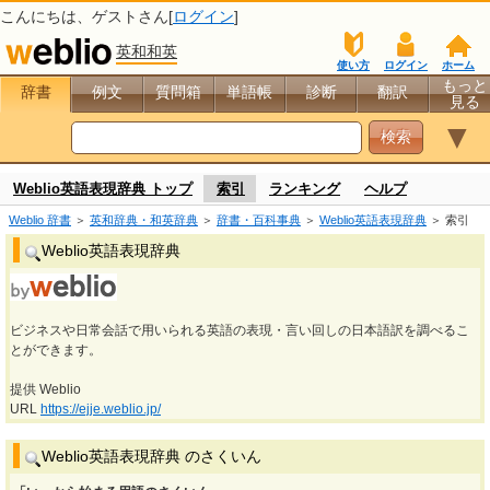
こんにちは、
ゲスト
さん[
ログイン
]
英和和英
使い方
ログイン
ホーム
もっと
辞書
例文
質問箱
単語帳
診断
翻訳
見る
▼
Weblio英語表現辞典 トップ
索引
ランキング
ヘルプ
Weblio 辞書
＞
英和辞典・和英辞典
＞
辞書・百科事典
＞
Weblio英語表現辞典
＞ 索引
Weblio英語表現辞典
ビジネスや日常会話で用いられる英語の表現・言い回しの日本語訳を調べるこ
とができます。
提供 Weblio
URL
https://ejje.weblio.jp/
Weblio英語表現辞典 のさくいん