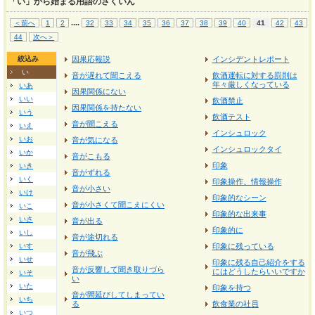
「い」から始まる用語のさくいん
...
.
＜前へ
1
2
32
33
34
35
36
37
38
39
40
41
42
43
44
次へ＞
絞込み
因果応報説
インシデントレポート
い
音が遅れて聞こえる
飲酒運転に対する罰則は
年々厳しくなっている
いあ
因果関係にない
いい
飲酒禁止
因果関係を持たない
いう
飲酒テスト
音が聞こえる
いえ
インシュロック
いお
音が気になる
インシュロックタイ
いか
音がこもる
印象
いき
音がずれる
いく
印象操作、情報操作
音が小さい
いけ
印象的なシーン
音が小さくて聞こえにくい
いこ
印象的な出来事
いさ
音が出る
印象的に
いし
音が途切れる
いす
印象に残っている
音が飛ぶ
いせ
印象に残る自己紹介をする
音が反響して聞き取りづら
にはどうしたらいいですか
いそ
い
いた
印象を持つ
音が間延びしてしまってい
いち
る
飲食業の社員
いつ