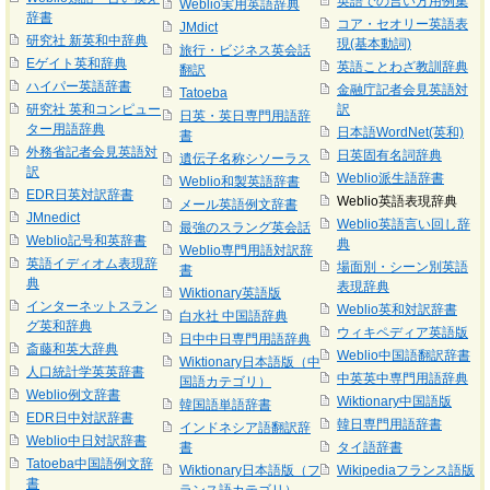
英語での言い方用例集
Weblio実用英語辞典
辞書
コア・セオリー英語表
JMdict
研究社 新英和中辞典
現(基本動詞)
旅行・ビジネス英会話
Eゲイト英和辞典
英語ことわざ教訓辞典
翻訳
ハイパー英語辞書
金融庁記者会見英語対
Tatoeba
研究社 英和コンピュー
訳
日英・英日専門用語辞
ター用語辞典
日本語WordNet(英和)
書
外務省記者会見英語対
日英固有名詞辞典
遺伝子名称シソーラス
訳
Weblio派生語辞書
Weblio和製英語辞書
EDR日英対訳辞書
Weblio英語表現辞典
メール英語例文辞書
JMnedict
Weblio英語言い回し辞
最強のスラング英会話
Weblio記号和英辞書
典
Weblio専門用語対訳辞
英語イディオム表現辞
場面別・シーン別英語
書
典
表現辞典
Wiktionary英語版
インターネットスラン
Weblio英和対訳辞書
白水社 中国語辞典
グ英和辞典
ウィキペディア英語版
日中中日専門用語辞典
斎藤和英大辞典
Weblio中国語翻訳辞書
Wiktionary日本語版（中
人口統計学英英辞書
中英英中専門用語辞典
国語カテゴリ）
Weblio例文辞書
Wiktionary中国語版
韓国語単語辞書
EDR日中対訳辞書
韓日専門用語辞書
インドネシア語翻訳辞
Weblio中日対訳辞書
書
タイ語辞書
Tatoeba中国語例文辞
Wiktionary日本語版（フ
Wikipediaフランス語版
書