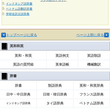
ランス語カテゴリ）
インドネシア語辞書
ベトナム語翻訳辞書
学研全訳古語辞典
トップページに戻る
ページ上部に戻る
英和和英
英和・和英
英語例文
英語類語
英語の質問箱
英単語帳
機械翻訳
辞書
辞書
類語辞典
英和・和英辞典
日中・中日辞典
日韓・韓日辞典
フランス語辞典
タイ語辞典
ベトナム語辞典
インドネシア語辞典