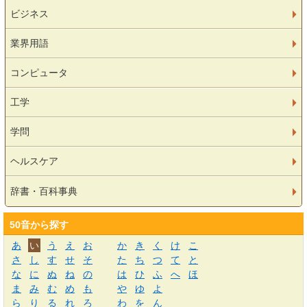
ビジネス
業界用語
コンピュータ
工学
学問
ヘルスケア
辞書・百科事典
50音から探す
あ
い
う
え
お
か
き
く
け
こ
さ
し
す
せ
そ
た
ち
つ
て
と
な
に
ぬ
ね
の
は
ひ
ふ
へ
ほ
ま
み
む
め
も
や
ゆ
よ
ら
り
る
れ
ろ
わ
を
ん