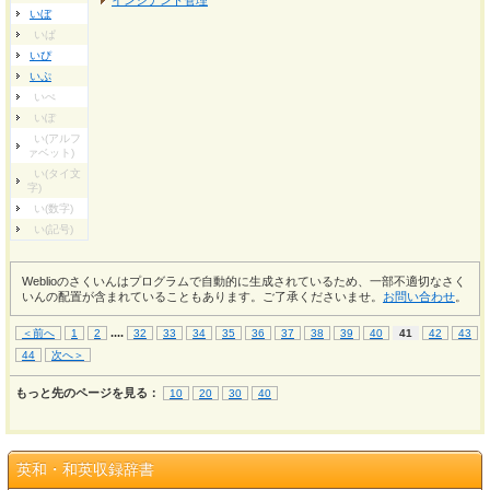
インシデント管理
いぼ
いぱ
いぴ
いぷ
いぺ
いぽ
い(アルフ
ァベット)
い(タイ文
字)
い(数字)
い(記号)
Weblioのさくいんはプログラムで自動的に生成されているため、一部不適切なさく
いんの配置が含まれていることもあります。ご了承くださいませ。
お問い合わせ
。
...
.
＜前へ
1
2
32
33
34
35
36
37
38
39
40
41
42
43
44
次へ＞
もっと先のページを見る：
10
20
30
40
英和・和英収録辞書