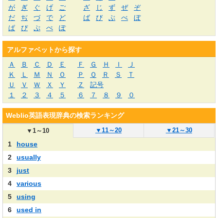
が
ぎ
ぐ
げ
ご
ざ
じ
ず
ぜ
ぞ
だ
ぢ
づ
で
ど
ば
び
ぶ
べ
ぼ
ぱ
ぴ
ぷ
ぺ
ぽ
アルファベットから探す
Ａ
Ｂ
Ｃ
Ｄ
Ｅ
Ｆ
Ｇ
Ｈ
Ｉ
Ｊ
Ｋ
Ｌ
Ｍ
Ｎ
Ｏ
Ｐ
Ｑ
Ｒ
Ｓ
Ｔ
Ｕ
Ｖ
Ｗ
Ｘ
Ｙ
Ｚ
記号
１
２
３
４
５
６
７
８
９
０
Weblio英語表現辞典の検索ランキング
▼
11～20
▼
21～30
▼
1～10
1
house
2
usually
3
just
4
various
5
using
6
used in