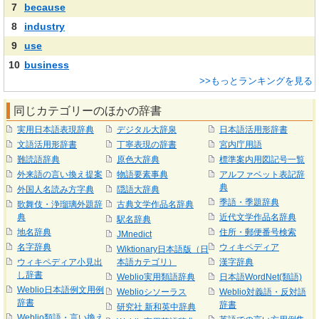
7
because
8
industry
9
use
10
business
>>もっとランキングを見る
同じカテゴリーのほかの辞書
実用日本語表現辞典
デジタル大辞泉
日本語活用形辞書
文語活用形辞書
丁寧表現の辞書
宮内庁用語
難読語辞典
原色大辞典
標準案内用図記号一覧
外来語の言い換え提案
物語要素事典
アルファベット表記辞
典
外国人名読み方字典
隠語大辞典
季語・季題辞典
歌舞伎・浄瑠璃外題辞
古典文学作品名辞典
典
近代文学作品名辞典
駅名辞典
地名辞典
住所・郵便番号検索
JMnedict
名字辞典
ウィキペディア
Wiktionary日本語版（日
ウィキペディア小見出
本語カテゴリ）
漢字辞典
し辞書
Weblio実用類語辞典
日本語WordNet(類語)
Weblio日本語例文用例
Weblioシソーラス
Weblio対義語・反対語
辞書
辞書
研究社 新和英中辞典
Weblio類語・言い換え