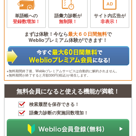
単語帳への
語彙力診断が
サイト内広告が
登録数増加！
無制限！
非表示！
まずは体験！今なら
最大６０日間無料
で
Weblioプレミアム体験ができます！
※無料期間終了後、Weblioプレミアムサービスは自動的に解約されません。
※無料期間が終了すると月額330円(税込)が発生します。
無料会員になると使える機能が満載！
検索履歴を保存できる！
語彙力診断の実施回数増加！