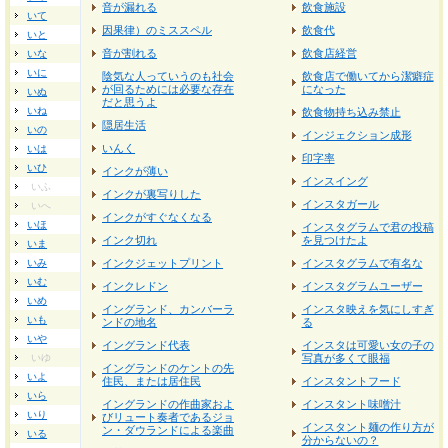
音が漏れる
飲食施設
いて
因果律）のミススペル
飲食代
いと
音が割れる
飲食店経営
いな
いに
陰気な人っていうのも社会
飲食店で働いてから潔癖症
が回るためには必要な存在
になった
いぬ
だと思うよ
いね
飲食物持ち込み禁止
隠居生活
いの
インジェクション成形
いんく
いは
印字率
いひ
インクが薄い
インスイング
いふ
インクが裏写りした
インスタガール
いへ
インクがすぐなくなる
いほ
インスタグラムで君の投稿
インク切れ
を見つけたよ
いま
いみ
インクジェットプリント
インスタグラムで有名な
いむ
インクレドン
インスタグラムユーザー
いめ
イングランド、カンバーラ
インスタ映えを気にしすぎ
いも
ンドの地名
る
いや
イングランド代表
インスタは可愛い女の子の
いゆ
写真が多くて眼福
イングランドのケントの先
いよ
住民、または居住民
インスタントフード
いら
イングランドの作曲家およ
インスタント味噌汁
いり
びリュート奏者であるジョ
インスタント麺の作り方が
ン・ダウランドによる楽曲
いる
分からないの？