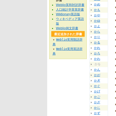
辞書
かめ
Weblio英和対訳辞書
人口統計学英英辞書
かも
Wiktionary英語版
かや
ウィキペディア英語
かゆ
版
かよ
Weblio例文辞書
から
最近追加された辞書
かり
Weblio実用類語辞
▼
かる
典
かれ
Weblio実用英語辞
▼
かろ
典
かわ
かを
かん
かが
かぎ
かぐ
かげ
かご
かざ
かじ
かず