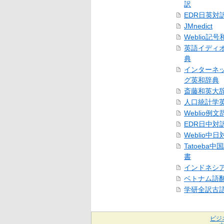
訳
EDR日英対
JMnedict
Weblio記
英語イディ
典
インターネ
グ英和辞典
斎藤和英大
人口統計学
Weblio例文
EDR日中対
Weblio中
Tatoeba
書
インドネシ
ベトナム語
学研全訳古
ビジ