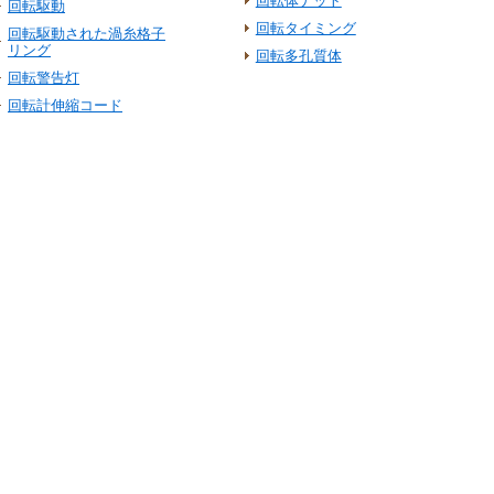
回転体ナット
回転駆動
回転タイミング
回転駆動された渦糸格子
リング
回転多孔質体
回転警告灯
回転計伸縮コード