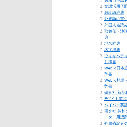
実用日本語
文語活用形
難読語辞典
外来語の言
外国人名読
歌舞伎・浄
典
地名辞典
名字辞典
ウィキペデ
し辞書
Weblio日
辞書
Weblio類
辞書
研究社 新英
Eゲイト英
ハイパー英
研究社 英和
ーター用語
外務省記者