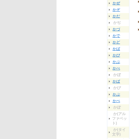
かぜ
かぞ
かだ
かぢ
かづ
かで
かど
かば
かび
かぶ
かべ
かぼ
かぱ
かぴ
かぷ
かぺ
かぽ
か(アル
ファベッ
ト)
か(タイ
文字)