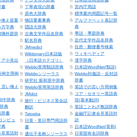
表現辞典
デジタル大辞泉
日本語活用形辞書
辞書
丁寧表現の辞書
宮内庁用語
原色大辞典
標準案内用図記号一覧
い換え提案
物語要素事典
アルファベット表記辞
典
み方字典
隠語大辞典
季語・季題辞典
瑠璃外題辞
古典文学作品名辞典
近代文学作品名辞典
駅名辞典
住所・郵便番号検索
JMnedict
ウィキペディア
Wiktionary日本語版
ィア小見出
（日本語カテゴリ）
漢字辞典
Weblio実用類語辞典
日本語WordNet(類語)
本語例文用例
Weblioシソーラス
Weblio対義語・反対語
辞書
研究社 新和英中辞典
語・言い換え
英語での言い方用例集
Weblio実用英語辞典
コア・セオリー英語表
JMdict
和中辞典
現(基本動詞)
旅行・ビジネス英会話
和辞典
英語ことわざ教訓辞典
翻訳
語辞書
金融庁記者会見英語対
Tatoeba
コンピュ
訳
日英・英日専門用語辞
辞典
日本語WordNet(英和)
書
会見英語対
日英固有名詞辞典
遺伝子名称シソーラス