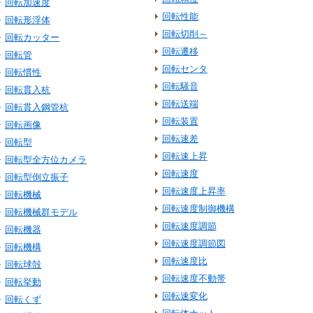
回転加速度
回転性能
回転形浮体
回転切削～
回転カッター
回転遷移
回転管
回転センタ
回転慣性
回転騒音
回転貫入杭
回転送端
回転貫入鋼管杭
回転装置
回転画像
回転速差
回転型
回転速上昇
回転型全方位カメラ
回転速度
回転型倒立振子
回転速度上昇率
回転機械
回転速度制御機構
回転機械群モデル
回転速度調節
回転機器
回転速度調節図
回転機構
回転速度比
回転球殻
回転速度不動帯
回転挙動
回転速変化
回転くず