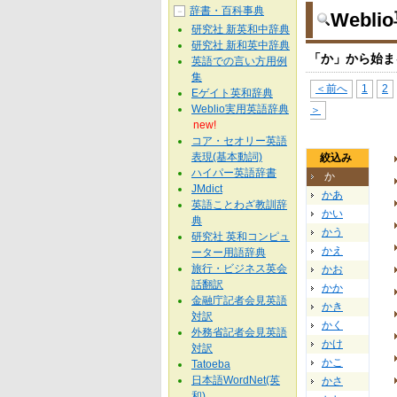
辞書・百科事典
－
Webl
研究社 新英和中辞典
研究社 新和英中辞典
「か」から始ま
英語での言い方用例
集
＜前へ
1
2
Eゲイト英和辞典
Weblio実用英語辞典
＞
new!
コア・セオリー英語
表現(基本動詞)
絞込み
ハイパー英語辞書
か
JMdict
かあ
英語ことわざ教訓辞
かい
典
かう
研究社 英和コンピュ
かえ
ーター用語辞典
旅行・ビジネス英会
かお
話翻訳
かか
金融庁記者会見英語
かき
対訳
かく
外務省記者会見英語
かけ
対訳
かこ
Tatoeba
日本語WordNet(英
かさ
和)