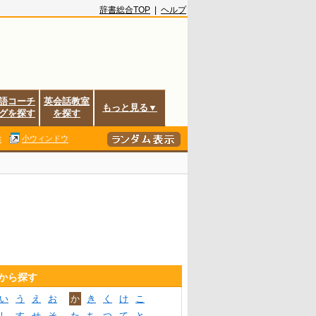
辞書総合TOP
|
ヘルプ
語コーチ
英会話教室
もっと見る▼
グを探す
を探す
除
小ウィンドウ
音から探す
い
う
え
お
か
き
く
け
こ
し
す
せ
そ
た
ち
つ
て
と