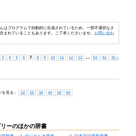
さくいんはプログラムで自動的に生成されているため、一部不適切なさ
含まれていることもあります。ご了承くださいませ。
お問い合わ
...
.
3
4
5
6
7
8
9
10
11
12
13
61
62
次へ
ジを見る：
10
20
30
40
50
60
ゴリーのほかの辞書