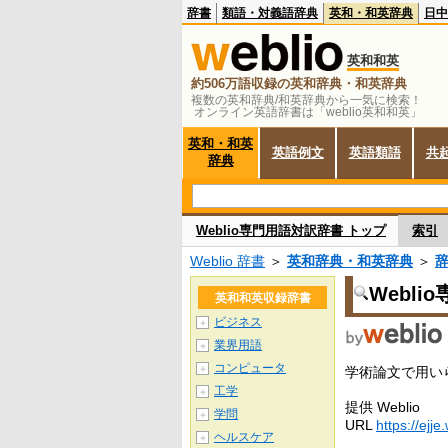
辞書
類語・対義語辞典
英和・和英辞典
日中
英和和英
約506万語収録の英和辞典・和英辞典
複数の英和辞典/和英辞典から一気に検索！
オンライン英語辞書は「weblio英和和英」
英和・和英
英語例文
英語類語
共
辞典
Weblio専門用語対訳辞書 トップ
索引
Weblio 辞書
＞
英和辞典・和英辞典
＞
Webl
英和和英収録辞書
ビジネス
＋
業界用語
＋
コンピュータ
＋
学術論文で用い
工学
＋
提供 Weblio
学問
＋
URL
https://ejje
ヘルスケア
＋