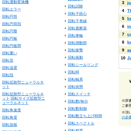
回転運動変換機
3
ju
回転試験
回転エラー
4
T
回転子鉄心
回転円筒
5
b
回転子巻線
回転円筒殻
6
i
回転遮断器
回転円盤
7
u
回転車輪
回転円板
8
b
回転摺動部
回転円板間
9
a
回転衝撃
回転重い
回転振動
10
J
回転音
回転シールリング
回転温度
回転時
回転殻
回転軸系
回転拡散型ニューラルネ
ット
回転状態
回転拡散型ニューラルネ
回転スイッチ
ット;回転サイズ拡散型ニ
※辞
回転数/毎分
ューラルネット
ご参
回転数制御
回転角速度
※頂
回転数立ち上げ時間
回転角度
の必
回転スペクトル
回転加振
回転精度