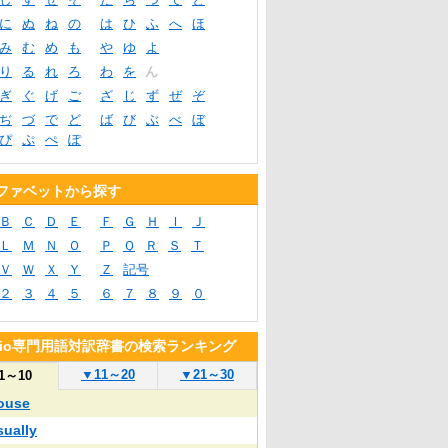
に
ぬ
ね
の
は
ひ
ふ
へ
ほ
み
む
め
も
や
ゆ
よ
り
る
れ
ろ
わ
を
ん
ぎ
ぐ
げ
ご
ざ
じ
ず
ぜ
ぞ
ぢ
づ
で
ど
ば
び
ぶ
べ
ぼ
ぴ
ぷ
ぺ
ぽ
ファベットから探す
Ｂ
Ｃ
Ｄ
Ｅ
Ｆ
Ｇ
Ｈ
Ｉ
Ｊ
Ｌ
Ｍ
Ｎ
Ｏ
Ｐ
Ｑ
Ｒ
Ｓ
Ｔ
Ｖ
Ｗ
Ｘ
Ｙ
Ｚ
記号
２
３
４
５
６
７
８
９
０
blio専門用語対訳辞書の検索ランキング
▼
11～20
▼
21～30
1～10
ouse
sually