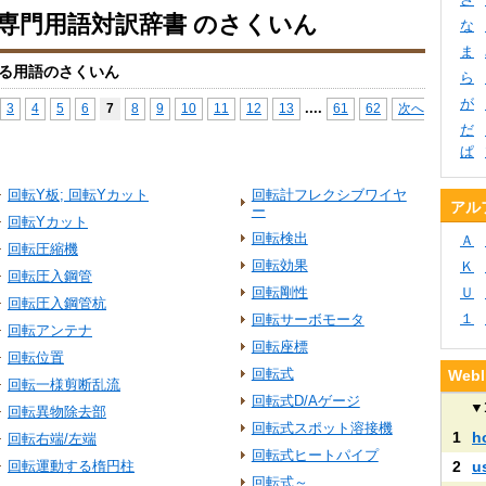
io専門用語対訳辞書 のさくいん
な
ま
る用語のさくいん
ら
が
...
.
3
4
5
6
7
8
9
10
11
12
13
61
62
次へ
だ
ぱ
回転Y板; 回転Yカット
回転計フレクシブワイヤ
アル
ー
回転Yカット
回転検出
Ａ
回転圧縮機
回転効果
Ｋ
回転圧入鋼管
回転剛性
Ｕ
回転圧入鋼管杭
１
回転サーボモータ
回転アンテナ
回転座標
回転位置
回転式
We
回転一様剪断乱流
回転式D/Aゲージ
▼
回転異物除去部
回転式スポット溶接機
1
h
回転右端/左端
回転式ヒートパイプ
回転運動する楕円柱
2
u
回転式～