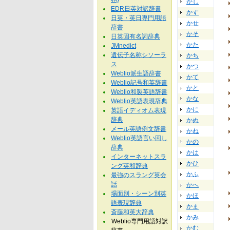
かし
EDR日英対訳辞書
かす
日英・英日専門用語
かせ
辞書
かそ
日英固有名詞辞典
かた
JMnedict
遺伝子名称シソーラ
かち
ス
かつ
Weblio派生語辞書
かて
Weblio記号和英辞書
かと
Weblio和製英語辞書
かな
Weblio英語表現辞典
かに
英語イディオム表現
辞典
かぬ
メール英語例文辞書
かね
Weblio英語言い回し
かの
辞典
かは
インターネットスラ
かひ
ング英和辞典
かふ
最強のスラング英会
話
かへ
場面別・シーン別英
かほ
語表現辞典
かま
斎藤和英大辞典
かみ
Weblio専門用語対訳
かむ