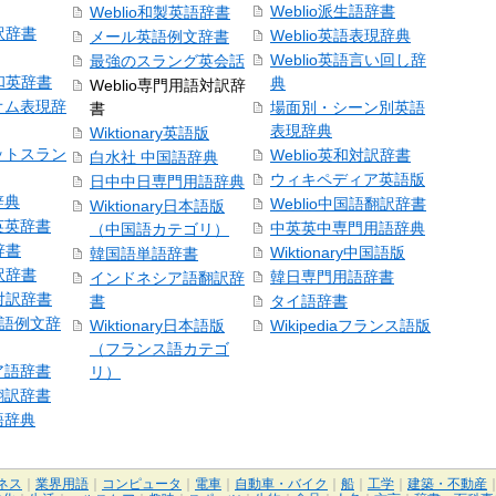
Weblio派生語辞書
Weblio和製英語辞書
訳辞書
Weblio英語表現辞典
メール英語例文辞書
Weblio英語言い回し辞
最強のスラング英会話
号和英辞書
典
Weblio専門用語対訳辞
オム表現辞
場面別・シーン別英語
書
表現辞典
Wiktionary英語版
ットスラン
Weblio英和対訳辞書
白水社 中国語辞典
ウィキペディア英語版
日中中日専門用語辞典
辞典
Weblio中国語翻訳辞書
Wiktionary日本語版
英英辞書
中英英中専門用語辞典
（中国語カテゴリ）
辞書
Wiktionary中国語版
韓国語単語辞書
訳辞書
韓日専門用語辞書
インドネシア語翻訳辞
日対訳辞書
書
タイ語辞書
中国語例文辞
Wiktionary日本語版
Wikipediaフランス語版
（フランス語カテゴ
ア語辞書
リ）
翻訳辞書
語辞典
ネス
｜
業界用語
｜
コンピュータ
｜
電車
｜
自動車・バイク
｜
船
｜
工学
｜
建築・不動産