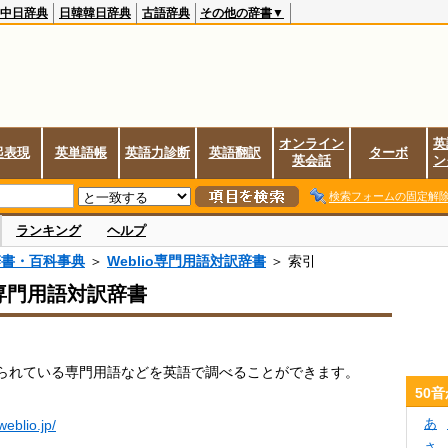
中日辞典
日韓韓日辞典
古語辞典
その他の辞書▼
オンライン
英
起表現
英単語帳
英語力診断
英語翻訳
ターボ
英会話
ン
検索フォームの固定解
ランキング
ヘルプ
辞書・百科事典
＞
Weblio専門用語対訳辞書
＞ 索引
io専門用語対訳辞書
られている専門用語などを英語で調べることができます。
50
あ
.weblio.jp/
さ