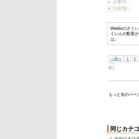
か(数字)
か(記号)
Weblioの
くいんの配置が
せ
。
＜前へ
1
2
＞
もっと先のペー
同じカテ