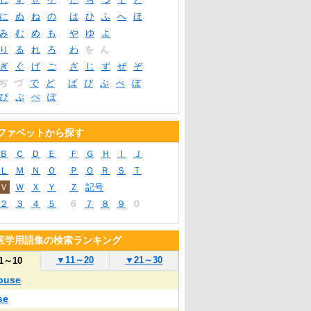
に
ぬ
ね
の
は
ひ
ふ
へ
ほ
み
む
め
も
や
ゆ
よ
り
る
れ
ろ
わ
を
ん
ぎ
ぐ
げ
ご
ざ
じ
ず
ぜ
ぞ
ぢ
づ
で
ど
ば
び
ぶ
べ
ぼ
ぴ
ぷ
ぺ
ぽ
ファベットから探す
Ｂ
Ｃ
Ｄ
Ｅ
Ｆ
Ｇ
Ｈ
Ｉ
Ｊ
Ｌ
Ｍ
Ｎ
Ｏ
Ｐ
Ｑ
Ｒ
Ｓ
Ｔ
Ｖ
Ｗ
Ｘ
Ｙ
Ｚ
記号
２
３
４
５
６
７
８
９
０
医学用語集の検索ランキング
▼
11～20
▼
21～30
1～10
ouse
se