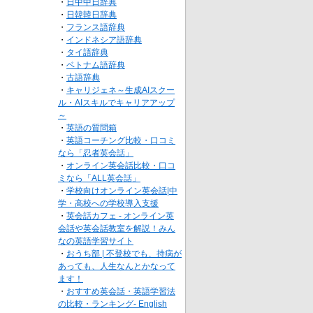
・
日中中日辞典
・
日韓韓日辞典
・
フランス語辞典
・
インドネシア語辞典
・
タイ語辞典
・
ベトナム語辞典
・
古語辞典
・
キャリジェネ～生成AIスクー
ル・AIスキルでキャリアアップ
～
・
英語の質問箱
・
英語コーチング比較・口コミ
なら「忍者英会話」
・
オンライン英会話比較・口コ
ミなら「ALL英会話」
・
学校向けオンライン英会話|中
学・高校への学校導入支援
・
英会話カフェ - オンライン英
会話や英会話教室を解説！みん
なの英語学習サイト
・
おうち部 | 不登校でも、持病が
あっても、人生なんとかなって
ます！
・
おすすめ英会話・英語学習法
の比較・ランキング- English