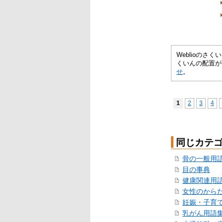
Weblioの
くいんの配置が
せ
。
1
2
3
4
同じカテ
骨の一般用
目の事典
健康関連用
女性のから
妊娠・子育
乳がん用語