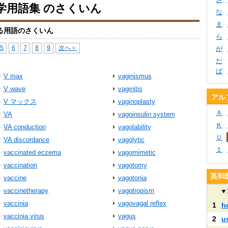
学用語集 のさくいん
な
ま
る用語のさくいん
ら
5
6
7
8
9
次へ＞
が
だ
ぱ
V max
vaginismus
V wave
vaginitis
アル
V マックス
vaginoplasty
Ａ
VA
vagoinsulin system
Ｋ
VA conduction
vagolability
Ｕ
VA discordance
vagolytic
１
vaccinated eczema
vagomimetic
vaccination
vagotomy
英和
vaccine
vagotonia
vaccinetherapy
vagotropism
▼
vaccinia
vagovagal reflex
1
h
vaccinia virus
vagus
2
u