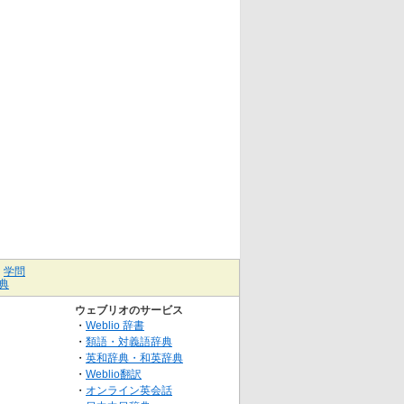
｜
学問
典
ウェブリオのサービス
・
Weblio 辞書
・
類語・対義語辞典
・
英和辞典・和英辞典
・
Weblio翻訳
・
オンライン英会話