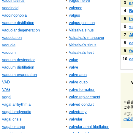
vacciniavirus
vagus nerve
3
a
vaccinoid
valence
4
B
vaccinophobia
valgus
5
i
vacume distillation
valgus position
6
s
vacuolar degeneration
Valsalva sinus
7
A
vacuolation
Valsalva's maneuver
8
c
vacuole
Valsalva's sinus
9
f
vacuum
Valsalva's test
10
c
vacuum desiccator
value
vacuum distillation
valve
vacuum evaporation
valve area
VAD
valve cusp
VAG
valve formation
vagal
valve replacement
※辞
vagal arrhythmia
valved conduit
ご参
vagal bradycadia
valvotomy
※頂
vagal crisis
valvular
の必
vagal escape
valvular atrial fibrillation