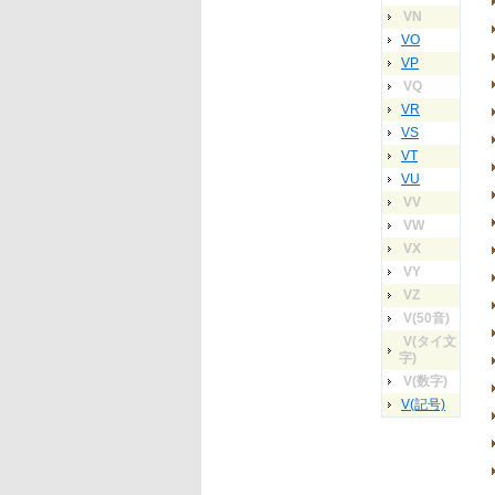
VN
VO
VP
VQ
VR
VS
VT
VU
VV
VW
VX
VY
VZ
V(50音)
V(タイ文
字)
V(数字)
V(記号)