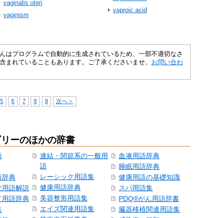
vaginalis uteri
vaproic acid
vaginism
さくいんはプログラムで自動的に生成されているため、一部不適切なさ
含まれていることもあります。ご了承くださいませ。
お問い合わ
5
6
7
8
9
次へ＞
ゴリーのほかの辞書
語
連結・関節系の一般用
血液用語辞典
語
睡眠用語辞典
レーシック用語集
語辞典
健康用語の基礎知識
健康用語辞典
だ用語解説
スパ用語集
美容整形用語集
て用語辞典
PDQ®がん用語辞書
エイズ関連用語集
集
臓器移植関連用語集