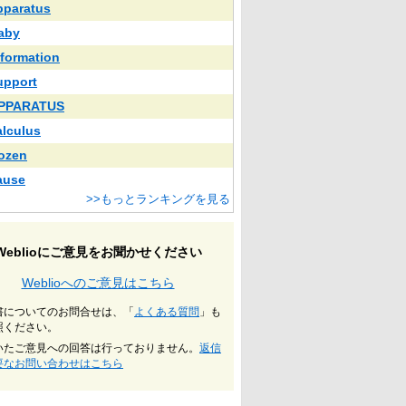
pparatus
aby
nformation
upport
PPARATUS
alculus
rozen
ause
>>もっとランキングを見る
Weblioにご意見をお聞かせください
Weblioへのご意見はこちら
書についてのお問合せは、「
よくある質問
」も
照ください。
いたご意見への回答は行っておりません。
返信
要なお問い合わせはこちら