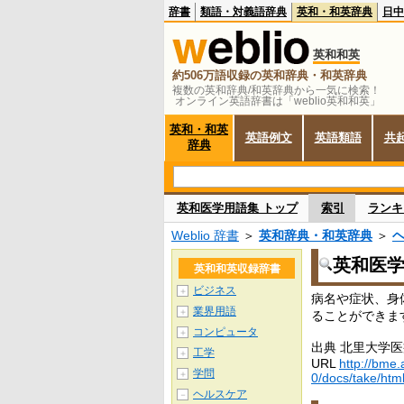
辞書
類語・対義語辞典
英和・和英辞典
日中
英和和英
約506万語収録の英和辞典・和英辞典
複数の英和辞典/和英辞典から一気に検索！
オンライン英語辞書は「weblio英和和英」
英和・和英
英語例文
英語類語
共
辞典
英和医学用語集 トップ
索引
ランキ
Weblio 辞書
＞
英和辞典・和英辞典
＞
英和医
英和和英収録辞書
ビジネス
＋
病名や症状、身
業界用語
＋
ることができま
コンピュータ
＋
出典 北里大学
工学
＋
URL
http://bme.
学問
＋
0/docs/take/htm
ヘルスケア
－