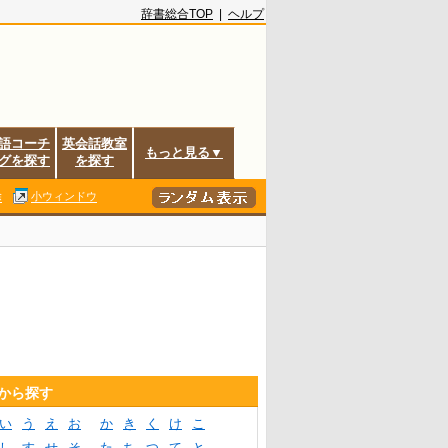
辞書総合TOP
|
ヘルプ
語コーチ
英会話教室
もっと見る▼
グを探す
を探す
除
小ウィンドウ
音から探す
い
う
え
お
か
き
く
け
こ
し
す
せ
そ
た
ち
つ
て
と