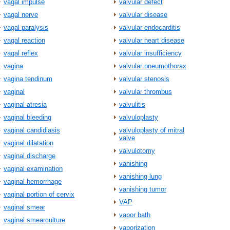
vagal impulse
valvular defect
vagal nerve
valvular disease
vagal paralysis
valvular endocarditis
vagal reaction
valvular heart disease
vagal reflex
valvular insufficiency
vagina
valvular pneumothorax
vagina tendinum
valvular stenosis
vaginal
valvular thrombus
vaginal atresia
valvulitis
vaginal bleeding
valvuloplasty
vaginal candidiasis
valvuloplasty of mitral
valve
vaginal dilatation
valvulotomy
vaginal discharge
vanishing
vaginal examination
vanishing lung
vaginal hemorrhage
vanishing tumor
vaginal portion of cervix
VAP
vaginal smear
vapor bath
vaginal smearculture
vaporization