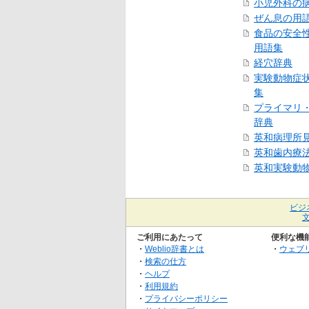
小児外科の
ぜん息の用
食品の安全
用語集
経穴辞典
実験動物症
集
プライマリ
辞典
英和病理所
英和歯内療
英和実験動
ビジ
ご利用にあたって
便利な機
・
Weblio辞書とは
・
ウェブ
・
検索の仕方
・
ヘルプ
・
利用規約
・
プライバシーポリシー