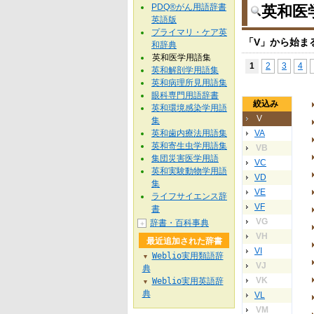
PDQ®がん用語辞書
英和医
英語版
プライマリ・ケア英
「V」から始ま
和辞典
英和医学用語集
1
2
3
4
英和解剖学用語集
英和病理所見用語集
眼科専門用語辞書
絞込み
英和環境感染学用語
V
集
英和歯内療法用語集
VA
英和寄生虫学用語集
VB
集団災害医学用語
VC
英和実験動物学用語
VD
集
VE
ライフサイエンス辞
VF
書
VG
辞書・百科事典
＋
VH
最近追加された辞書
VI
Weblio実用類語辞
▼
VJ
典
VK
Weblio実用英語辞
▼
典
VL
VM