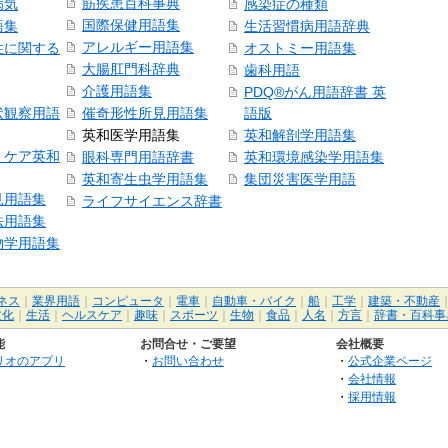
筋疾患百科事典
病気
感染症の種類
国際保健用語集
語集
生活習慣病用語辞典
アレルギー用語集
性に関する
オストミー用語集
大腸肛門科辞典
歯科用語
介護用語集
PDQ®がん用語辞書 英
状観察用語
催奇形性所見用語集
語版
英和医学用語集
英和解剖学用語集
・ケア英和
眼科専門用語辞書
英和環境感染学用語集
英和寄生虫学用語集
集団災害医学用語
見用語集
ライフサイエンス辞書
法用語集
物学用語集
ネス
｜
業界用語
｜
コンピュータ
｜
電車
｜
自動車・バイク
｜
船
｜
工学
｜
建築・不動産
文化
｜
生活
｜
ヘルスケア
｜
趣味
｜
スポーツ
｜
生物
｜
食品
｜
人名
｜
方言
｜
辞書・百科事
能
お問合せ・ご要望
会社概要
リオのアプリ
・
お問い合わせ
・
公式企業ページ
・
会社情報
・
採用情報