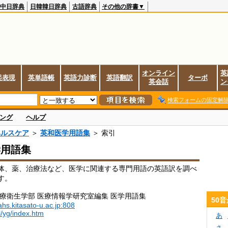
中日辞典
日韓韓日辞典
古語辞典
その他の辞書▼
オンライン
英
起表現
英単語帳
英語力診断
英語翻訳
ターボ
英会話
ン
検索フォームの固定解
ング
ヘルプ
ヘルスケア
＞
英和医学用語集
＞ 索引
学用語集
体、薬、治療法など、医学に関連する専門用語の英語訳を調べ
す。
医療衛生学部 医療情報学研究室編集 医学用語集
50
ahs.kitasato-u.ac.jp:808
l/yg/index.htm
あ
さ