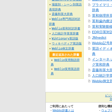
場面別・シーン別英語
プライマリ
▼
表現辞典
辞典
斎藤和英大辞典
▼
英和病理所
Weblio専門用語対訳
▼
英和歯内療
辞書
英和実験動
Weblio英和対訳辞書
▼
EDR日英対
人口統計学英英辞書
▼
JMnedict
Wiktionary英語版
▼
Weblio記
ウィキペディア英語版
▼
英語イディ
Weblio例文辞書
▼
典
最近追加された辞書
インターネ
Weblio実用類語辞
▼
グ英和辞典
典
Weblio実用英語辞
▼
斎藤和英大
典
人口統計学
Weblio例文
ビジ
ご利用にあたって
便利な機
・
Weblio辞書とは
・
ウェブ