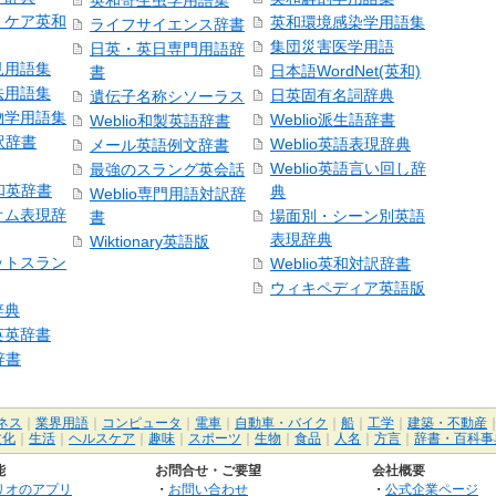
英和寄生虫学用語集
・ケア英和
英和環境感染学用語集
ライフサイエンス辞書
集団災害医学用語
日英・英日専門用語辞
見用語集
日本語WordNet(英和)
書
法用語集
日英固有名詞辞典
遺伝子名称シソーラス
物学用語集
Weblio派生語辞書
Weblio和製英語辞書
訳辞書
Weblio英語表現辞典
メール英語例文辞書
Weblio英語言い回し辞
最強のスラング英会話
号和英辞書
典
Weblio専門用語対訳辞
オム表現辞
場面別・シーン別英語
書
表現辞典
Wiktionary英語版
ットスラン
Weblio英和対訳辞書
ウィキペディア英語版
辞典
英英辞書
辞書
ネス
｜
業界用語
｜
コンピュータ
｜
電車
｜
自動車・バイク
｜
船
｜
工学
｜
建築・不動産
文化
｜
生活
｜
ヘルスケア
｜
趣味
｜
スポーツ
｜
生物
｜
食品
｜
人名
｜
方言
｜
辞書・百科事
能
お問合せ・ご要望
会社概要
リオのアプリ
・
お問い合わせ
・
公式企業ページ