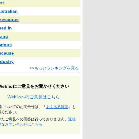
st
ustralian
hesaurus
sed in
sing
arious
ecause
ndustry
>>もっとランキングを見る
Weblioにご意見をお聞かせください
Weblioへのご意見はこちら
書についてのお問合せは、「
よくある質問
」も
照ください。
いたご意見への回答は行っておりません。
返信
要なお問い合わせはこちら