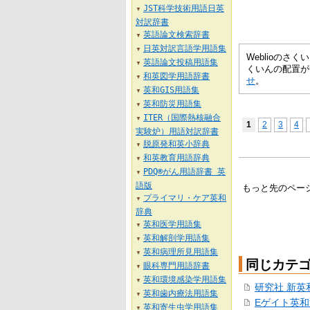
JST科学技術用語日英
▼
対訳辞書
英語論文検索辞書
▼
日英対訳言語学用語集
▼
Weblioの
英語論文投稿用語集
▼
くいんの配置が
和英図学用語辞書
▼
せ
。
英和GIS用語集
▼
英和防災用語集
▼
ITER（国際熱核融合
▼
1
2
3
4
実験炉）用語対訳辞書
脱原発和英小辞典
▼
和英教育用語辞典
▼
PDQ®がん用語辞書 英
▼
語版
もっと先のペー
プライマリ・ケア英和
▼
辞典
英和医学用語集
▼
英和解剖学用語集
▼
英和病理所見用語集
▼
同じカテ
眼科専門用語辞書
▼
英和環境感染学用語集
▼
研究社 新英
英和歯内療法用語集
▼
Eゲイト英
英和寄生虫学用語集
▼