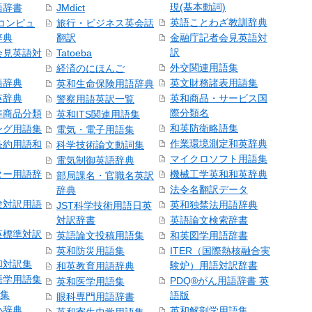
現(基本動詞)
語辞書
JMdict
英語ことわざ教訓辞典
コンピュ
旅行・ビジネス英会話
辞典
翻訳
金融庁記者会見英語対
訳
会見英語対
Tatoeba
外交関連用語集
経済のにほんご
語辞典
英文財務諸表用語集
英和生命保険用語辞典
英辞典
英和商品・サービス国
警察用語英訳一覧
際分類名
準商品分類
英和ITS関連用語集
和英防衛略語集
ング用語集
電気・電子用語集
作業環境測定和英辞典
条約用語和
科学技術論文動詞集
マイクロソフト用語集
電気制御英語辞典
ター用語辞
機械工学英和和英辞典
部局課名・官職名英訳
法令名翻訳データ
辞典
験対訳用語
英和独禁法用語辞典
JST科学技術用語日英
対訳辞書
英語論文検索辞書
英標準対訳
英語論文投稿用語集
和英図学用語辞書
英和防災用語集
ITER（国際熱核融合実
和対訳集
験炉）用語対訳辞書
和英教育用語辞典
語学用語集
PDQ®がん用語辞書 英
英和医学用語集
語集
語版
眼科専門用語辞書
小辞典
英和解剖学用語集