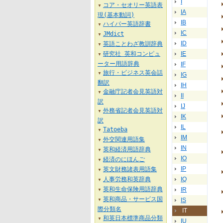
I
コア・セオリー英語表
▼
IA
現(基本動詞)
IB
ハイパー英語辞書
▼
IC
JMdict
▼
ID
英語ことわざ教訓辞典
▼
研究社 英和コンピュ
IE
▼
ーター用語辞典
IF
旅行・ビジネス英会話
▼
IG
翻訳
IH
金融庁記者会見英語対
▼
II
訳
IJ
外務省記者会見英語対
▼
IK
訳
IL
Tatoeba
▼
IM
外交関連用語集
▼
IN
英和経済用語辞典
▼
IO
経済のにほんご
▼
IP
英文財務諸表用語集
▼
人事労務和英辞典
IQ
▼
英和生命保険用語辞典
IR
▼
英和商品・サービス国
IS
▼
際分類名
IT
和英日本標準商品分類
▼
IU