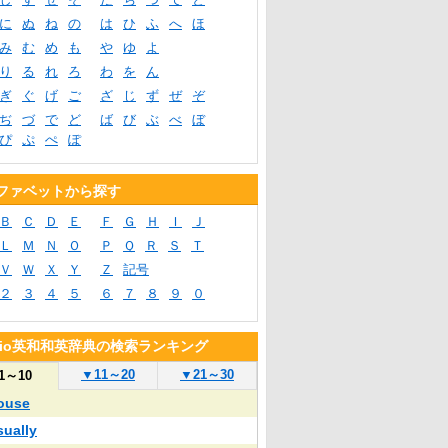
に
ぬ
ね
の
は
ひ
ふ
へ
ほ
み
む
め
も
や
ゆ
よ
り
る
れ
ろ
わ
を
ん
ぎ
ぐ
げ
ご
ざ
じ
ず
ぜ
ぞ
ぢ
づ
で
ど
ば
び
ぶ
べ
ぼ
ぴ
ぷ
ぺ
ぽ
ファベットから探す
Ｂ
Ｃ
Ｄ
Ｅ
Ｆ
Ｇ
Ｈ
Ｉ
Ｊ
Ｌ
Ｍ
Ｎ
Ｏ
Ｐ
Ｑ
Ｒ
Ｓ
Ｔ
Ｖ
Ｗ
Ｘ
Ｙ
Ｚ
記号
２
３
４
５
６
７
８
９
０
blio英和和英辞典の検索ランキング
▼
11～20
▼
21～30
1～10
ouse
sually