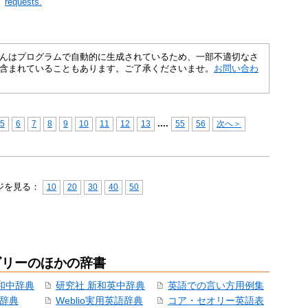
requests.
さくいんはプログラムで自動的に生成されているため、一部不適切なさ
含まれていることもあります。ご了承くださいませ。
お問い合わ
...
.
5
6
7
8
9
10
11
12
13
55
56
次へ＞
ジを見る：
10
20
30
40
50
ゴリーのほかの辞書
和中辞典
研究社 新和英中辞典
英語での言い方用例集
和辞典
Weblio実用英語辞典
コア・セオリー英語表