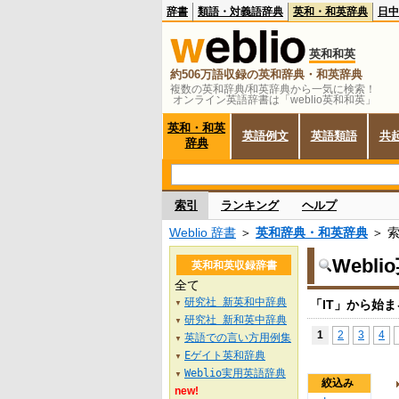
辞書
類語・対義語辞典
英和・和英辞典
日中
英和和英
約506万語収録の英和辞典・和英辞典
複数の英和辞典/和英辞典から一気に検索！
オンライン英語辞書は「weblio英和和英」
英和・和英
英語例文
英語類語
共
辞典
索引
ランキング
ヘルプ
Weblio 辞書
＞
英和辞典・和英辞典
＞ 
Webl
英和和英収録辞書
全て
研究社 新英和中辞典
「IT」から始
▼
研究社 新和英中辞典
▼
1
2
3
4
英語での言い方用例集
▼
Eゲイト英和辞典
▼
Weblio実用英語辞典
▼
絞込み
new!