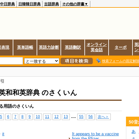
中日辞典
日韓韓日辞典
古語辞典
その他の辞書▼
オンライン
英
起表現
英単語帳
英語力診断
英語翻訳
ターボ
英会話
ン
検索フォームの固定解
索引
io英和和英辞典 のさくいん
まる用語のさくいん
...
.
5
6
7
8
9
10
11
12
13
55
56
次へ＞
50
あ
it
It appears to be a vaccine
from the Pfizer
さ