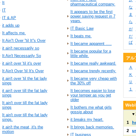
It
pharmaceutical company.
な
IT
It appears to be the first
ま
power saving request in 7
IT & AP
years.
ら
it adds up
IT Basic Law
が
It affects me.
It beats me.
だ
It Ain''t Over ''til It''s Over
ぱ
It became apparent .....
it ain't necessarily so
It became popular for a
It Ain't Necessarily So
little while.
アル
it ain't over 'til it's over
It became really awkward.
Ａ
It Ain't Over 'til It's Over
It became trendy recently.
Ｋ
it ain't over 'til the fat lady
It became very cheap with
Ｕ
sings
the 30% off
１
it ain't over till the fat lady
It becomes easier to lose
sings
your temper as you get
older
It ain't over till the fat lady
We
sings
It bothers me what girls
gossip about
▼
It ain't over till the fat lady
sings.
it breaks my heart.
1
h
it ain't the meat, it's the
It brings back memories.
2
u
motion
IT business