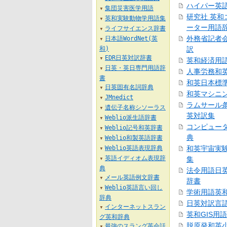
ハイパー英
集団災害医学用語
▼
研究社 英和
英和実験動物学用語集
▼
ーター用語
ライフサイエンス辞書
▼
外務省記者
日本語WordNet(英
▼
和)
訳
EDR日英対訳辞書
▼
英和経済用
日英・英日専門用語辞
▼
人事労務和
書
和英日本標
日英固有名詞辞典
▼
和英マシニ
JMnedict
▼
ラムサール
遺伝子名称シソーラス
▼
英対訳集
Weblio派生語辞書
▼
コンピュー
Weblio記号和英辞書
▼
典
Weblio和製英語辞書
▼
Weblio英語表現辞典
和英宇宙実
▼
英語イディオム表現辞
集
▼
典
法令用語日
メール英語例文辞書
▼
辞書
Weblio英語言い回し
▼
学術用語英
辞典
日英対訳言
インターネットスラン
▼
英和GIS用
グ英和辞典
脱原発和英
最強のスラング英会話
▼