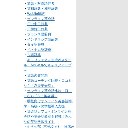
・
類語・対義語辞典
・
英和辞典・和英辞典
・
Weblio翻訳
・
オンライン英会話
・
日中中日辞典
・
日韓韓日辞典
・
フランス語辞典
・
インドネシア語辞典
・
タイ語辞典
・
ベトナム語辞典
・
古語辞典
・
キャリジェネ～生成AIスクー
ル・AIスキルでキャリアアップ
～
・
英語の質問箱
・
英語コーチング比較・口コミ
なら「忍者英会話」
・
オンライン英会話比較・口コ
ミなら「ALL英会話」
・
学校向けオンライン英会話|中
学・高校への学校導入支援
・
英会話カフェ - オンライン英
会話や英会話教室を解説！みん
なの英語学習サイト
・
おうち部 | 不登校でも、持病が