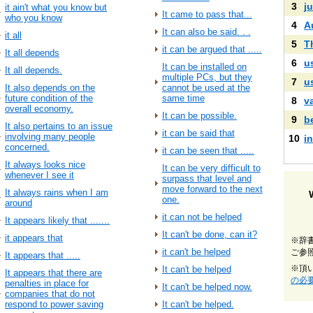
3
ju
it ain't what you know but
It came to pass that...
who you know
4
A
It can also be said. . .
it all
5
T
it can be argued that .....
It all depends
6
u
It can be installed on
It all depends.
multiple PCs, but they
7
u
It also depends on the
cannot be used at the
future condition of the
same time
8
v
overall economy.
It can be possible.
9
b
It also pertains to an issue
it can be said that
involving many people
10
i
concerned.
it can be seen that .....
It always looks nice
It can be very difficult to
whenever I see it
surpass that level and
move forward to the next
It always rains when I am
one.
around
it can not be helped
It appears likely that .......
It can't be done, can it?
it appears that
※辞
it can't be helped
ご参
It appears that .....
※頂
It can't be helped
It appears that there are
の必
penalties in place for
It can't be helped now.
companies that do not
respond to power saving
It can't be helped.