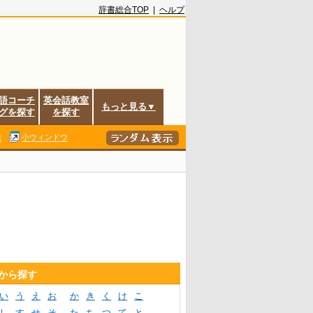
辞書総合TOP
|
ヘルプ
語コーチ
英会話教室
もっと見る▼
グを探す
を探す
除
小ウィンドウ
音から探す
い
う
え
お
か
き
く
け
こ
し
す
せ
そ
た
ち
つ
て
と