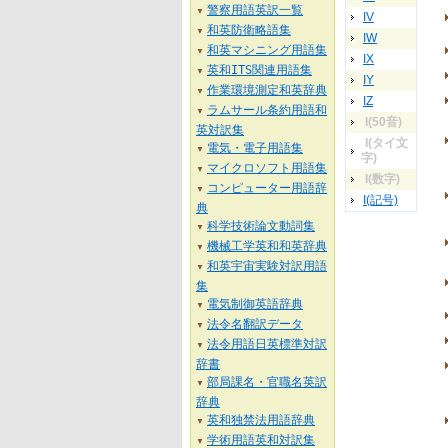
警察用語英訳一覧
▼
IV
和英防衛略語集
▼
IW
和英マシニング用語集
▼
IX
英和ITS関連用語集
▼
IY
作業環境測定和英辞典
▼
IZ
ラムサール条約用語和
▼
I(50音)
英対訳集
I(タイ文
電気・電子用語集
▼
字)
マイクロソフト用語集
▼
I(数字)
コンピューター用語辞
▼
I(記号)
典
科学技術論文動詞集
▼
機械工学英和和英辞典
▼
和英宇宙実験対訳用語
▼
集
電気制御英語辞典
▼
法令名翻訳データ
▼
法令用語日英標準対訳
▼
辞書
部局課名・官職名英訳
▼
辞典
英和独禁法用語辞典
▼
学術用語英和対訳集
▼