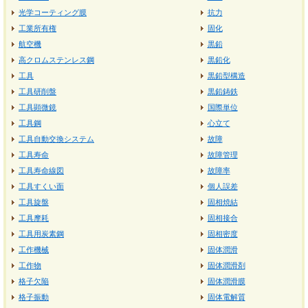
光学コーティング膜
抗力
工業所有権
固化
航空機
黒鉛
高クロムステンレス鋼
黒鉛化
工具
黒鉛型構造
工具研削盤
黒鉛鋳鉄
工具顕微鏡
国際単位
工具鋼
心立て
工具自動交換システム
故障
工具寿命
故障管理
工具寿命線図
故障率
工具すくい面
個人誤差
工具旋盤
固相焼結
工具摩耗
固相接合
工具用炭素鋼
固相密度
工作機械
固体潤滑
工作物
固体潤滑剤
格子欠陥
固体潤滑膜
格子振動
固体電解質