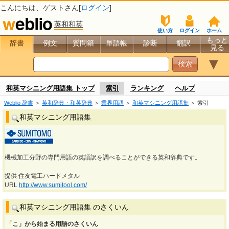
こんにちは、
ゲスト
さん[
ログイン
]
英和和英
使い方
ログイン
ホーム
もっと
辞書
例文
質問箱
単語帳
診断
翻訳
見る
▼
和英マシニング用語集 トップ
索引
ランキング
ヘルプ
Weblio 辞書
＞
英和辞典・和英辞典
＞
業界用語
＞
和英マシニング用語集
＞ 索引
和英マシニング用語集
機械加工分野の専門用語の英語訳を調べることができる英和辞典です。
提供 住友電工ハードメタル
URL
http://www.sumitool.com/
和英マシニング用語集 のさくいん
「こ」から始まる用語のさくいん