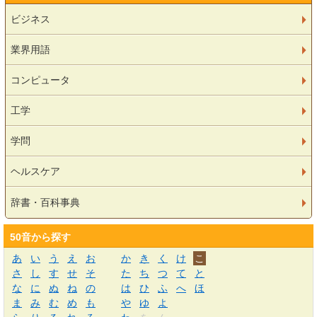
ビジネス
業界用語
コンピュータ
工学
学問
ヘルスケア
辞書・百科事典
50音から探す
あ
い
う
え
お
か
き
く
け
こ
さ
し
す
せ
そ
た
ち
つ
て
と
な
に
ぬ
ね
の
は
ひ
ふ
へ
ほ
ま
み
む
め
も
や
ゆ
よ