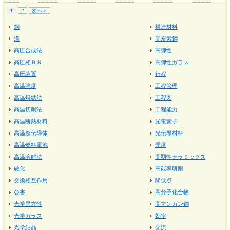
1
2
次へ＞
鋼
構造材料
溝
高炭素鋼
高圧合成法
高弾性
高圧相ＢＮ
高弾性ガラス
高圧装置
行程
高温強度
工程管理
高温焼結法
工程図
高温切削法
工程能力
高温断熱材料
光電素子
高温超伝導体
光伝導材料
高温燃料電池
硬度
高温溶解法
高靱性セラミックス
硬化
高能率研削
交換相互作用
降伏点
公害
高分子化合物
光学異方性
高マンガン鋼
光学ガラス
効率
光学結晶
交流