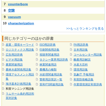
7
counterbore
8
空隙
9
vacuum
10
characterization
>>もっとランキングを見る
同じカテゴリーのほかの辞書
産業・環境キーワード
ISO用語辞典
FA用語辞典
ロジスティクス用語集
印刷関係用語集
古本用語集
広告用語辞典
視聴率関連用語
コールセンター用語集
ビデオ用語集
タクシー業界用語辞典
酪農用語解説
農業関連用語
林業関連用語
水産大百科
農林水産関係用語集
農機具の種類
環境用語集
環境アセスメント用語
水処理関連用語集
気象庁 予報用語
集
警察用語英訳一覧
和英防衛略語集
海洋基本計画用語集
英和ITS関連用語集
作業環境測定和英辞典
和英マシニング用語集
ラムサール条約用語和
英対訳集