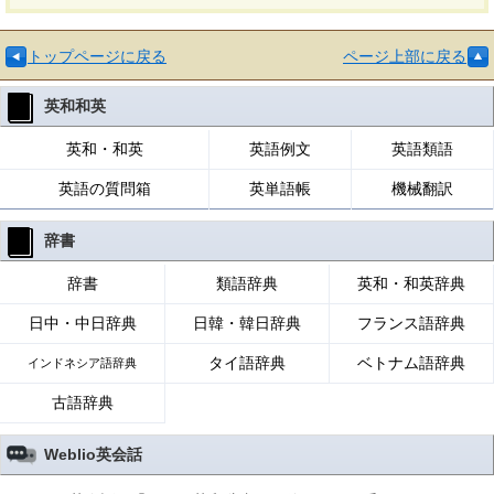
トップページに戻る
ページ上部に戻る
英和和英
英和・和英
英語例文
英語類語
英語の質問箱
英単語帳
機械翻訳
辞書
辞書
類語辞典
英和・和英辞典
日中・中日辞典
日韓・韓日辞典
フランス語辞典
タイ語辞典
ベトナム語辞典
インドネシア語辞典
古語辞典
Weblio英会話