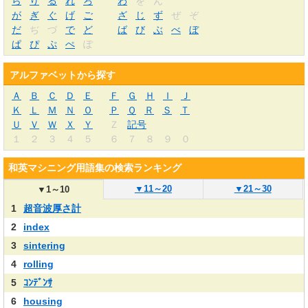
ら
り
る
れ
ろ
わ
を
ん
が
ぎ
ぐ
げ
ご
ざ
じ
ず
ぜ
ぞ
だ
ぢ
づ
で
ど
ば
び
ぶ
べ
ぼ
ぱ
ぴ
ぷ
ぺ
ぽ
アルファベットから探す
Ａ
Ｂ
Ｃ
Ｄ
Ｅ
Ｆ
Ｇ
Ｈ
Ｉ
Ｊ
Ｋ
Ｌ
Ｍ
Ｎ
Ｏ
Ｐ
Ｑ
Ｒ
Ｓ
Ｔ
Ｕ
Ｖ
Ｗ
Ｘ
Ｙ
Ｚ
記号
１
２
３
４
５
６
７
８
９
０
和英マシニング用語集の検索ランキング
▼
11～20
▼
21～30
▼
1～10
1
超音波厚さ計
2
index
3
sintering
4
rolling
5
ｺﾝﾃﾞﾝｻ
6
housing