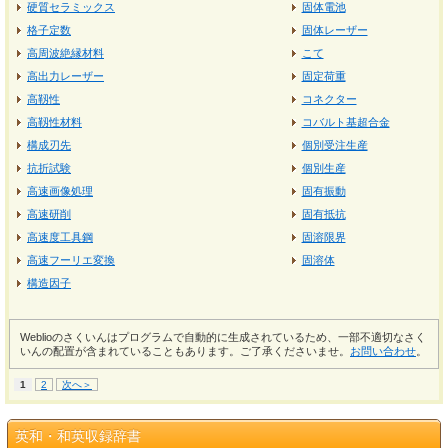
硬質セラミックス
固体電池
格子定数
固体レーザー
高周波絶縁材料
こて
高出力レーザー
固定荷重
高靱性
コネクター
高靱性材料
コバルト基超合金
構成刃先
個別受注生産
抗折試験
個別生産
高速画像処理
固有振動
高速研削
固有抵抗
高速度工具鋼
固溶限界
高速フーリエ変換
固溶体
構造因子
Weblioのさくいんはプログラムで自動的に生成されているため、一部不適切なさく
いんの配置が含まれていることもあります。ご了承くださいませ。
お問い合わせ
。
1
2
次へ＞
英和・和英収録辞書