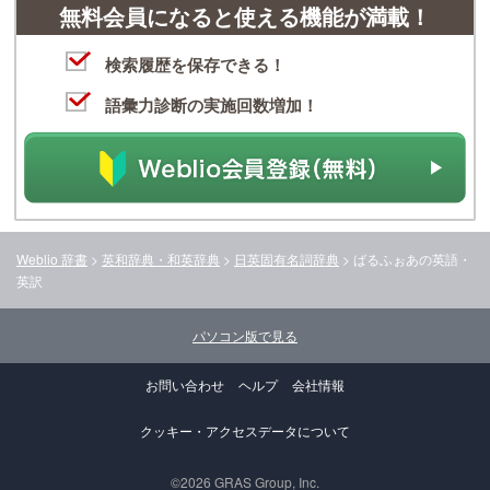
無料会員になると使える機能が満載！
検索履歴を保存できる！
語彙力診断の実施回数増加！
Weblio 辞書
>
英和辞典・和英辞典
>
日英固有名詞辞典
>
ばるふぉあ
の英語・
英訳
パソコン版で見る
お問い合わせ
ヘルプ
会社情報
クッキー・アクセスデータについて
©2026 GRAS Group, Inc.