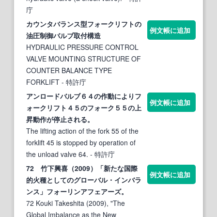
庁
カウンタバランス型フォークリフトの
例文帳に追加
油圧制御
バル
ブ取付構造
HYDRAULIC PRESSURE CONTROL
VALVE MOUNTING STRUCTURE OF
COUNTER BALANCE TYPE
FORKLIFT
- 特許庁
アンロード
バル
ブ６４の作動によりフ
例文帳に追加
ォークリフト４５のフォーク５５の上
昇動作が停止される。
The lifting action of the fork 55 of the
forklift 45 is stopped by operation of
the unload valve 64.
- 特許庁
72 竹下興喜（2009）「新たな国際
例文帳に追加
的火種としてのグロー
バル
・インバラ
ンス」フォーリンアフェアーズ。
72 Kouki Takeshita (2009), "The
Global Imbalance as the New