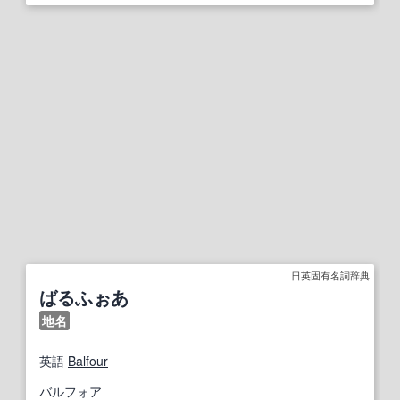
日英固有名詞辞典
ばるふぉあ
地名
英語
Balfour
バルフォア