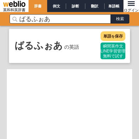
辞書
例文
診断
翻訳
単語帳
英和和英辞書
ログイン
単語
保存
を
ばるふぉあ
の英語
瞬間英作文
LINE学習管理
無料で試す