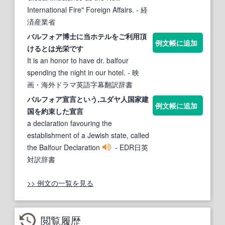
International Fire" Foreign Affairs.
- 経
済産業省
バル
フォア博士に当ホテルをご利用頂
例文帳に追加
けるとは光栄です
It is an honor to have dr. balfour
spending the night in our hotel.
- 映
画・海外ドラマ英語字幕翻訳辞書
バル
フォア宣言という,ユダヤ人国家建
例文帳に追加
国を約束した宣言
a declaration favouring the
establishment of a Jewish state, called
the Balfour Declaration
- EDR日英
対訳辞書
>> 例文の一覧を見る
閲覧履歴