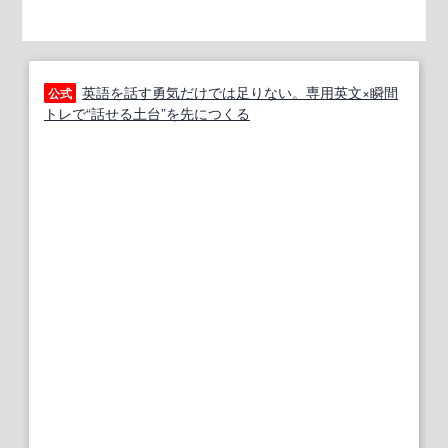
英語を話す勇気だけでは足りない。専用英文×瞬間
公式
トレで“話せる土台”を先につくる