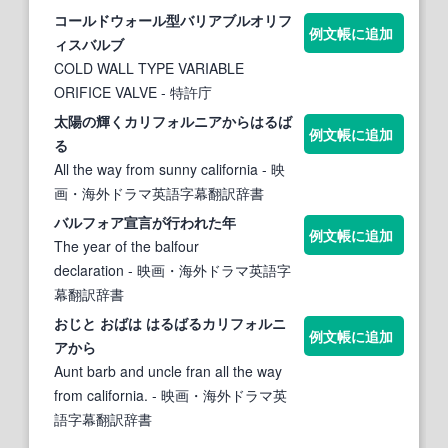
コールドウォール型バリアブルオリフ
例文帳に追加
ィス
バル
ブ
COLD WALL TYPE VARIABLE
ORIFICE VALVE
- 特許庁
太陽の輝くカリフォルニアからはる
ば
例文帳に追加
る
All the way from sunny california
- 映
画・海外ドラマ英語字幕翻訳辞書
バル
フォア宣言が行われた年
例文帳に追加
The year of the balfour
declaration
- 映画・海外ドラマ英語字
幕翻訳辞書
おじと おばは はる
ばる
カリフォルニ
例文帳に追加
アから
Aunt barb and uncle fran all the way
from california.
- 映画・海外ドラマ英
語字幕翻訳辞書