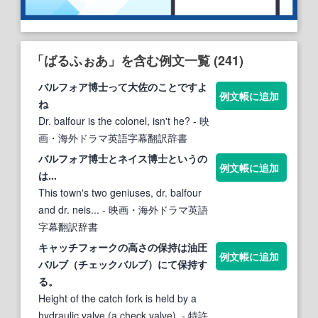
「ばるふぉあ」を含む例文一覧 (241)
バル
フォア博士って大佐のことですよ
例文帳に追加
ね
Dr. balfour is the colonel, isn't he?
- 映
画・海外ドラマ英語字幕翻訳辞書
バル
フォア博士とネイス博士というの
例文帳に追加
は...
This town's two geniuses, dr. balfour
and dr. neis...
- 映画・海外ドラマ英語
字幕翻訳辞書
キャッチフォークの高さの保持は油圧
例文帳に追加
バル
ブ（チェック
バル
ブ）にて保持す
る。
Height of the catch fork is held by a
hydraulic valve (a check valve).
- 特許