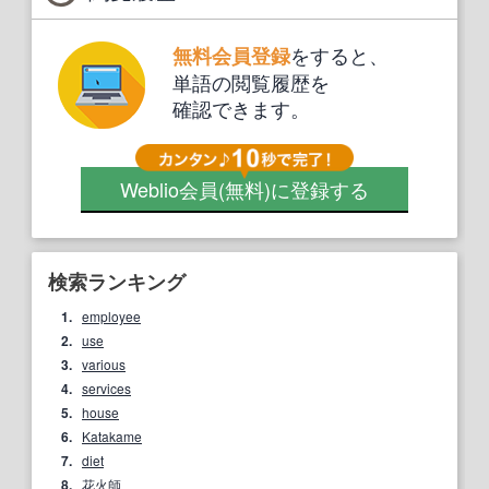
をすると、
無料会員登録
単語の閲覧履歴を
確認できます。
Weblio会員
(無料)
に登録する
検索ランキング
1.
employee
2.
use
3.
various
4.
services
5.
house
6.
Katakame
7.
diet
8.
花火師