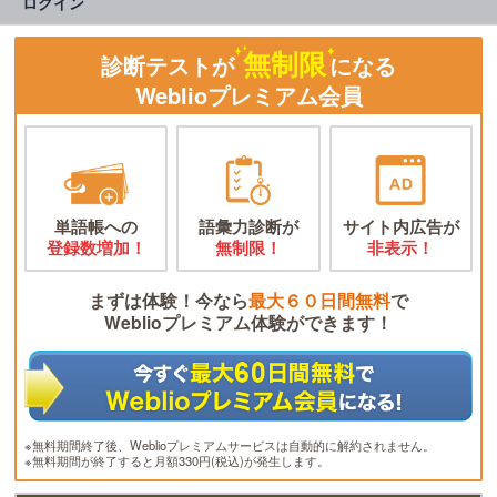
ログイン
無制限
診断テストが
になる
Weblioプレミアム会員
単語帳への
語彙力診断が
サイト内広告が
登録数増加！
無制限！
非表示！
まずは体験！今なら
最大６０日間無料
で
Weblioプレミアム体験ができます！
※無料期間終了後、Weblioプレミアムサービスは自動的に解約されません。
※無料期間が終了すると月額330円(税込)が発生します。