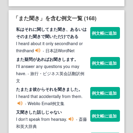
「また聞き」を含む例文一覧 (168)
私はそれに関して
また聞き
、あるいは
例文帳に追加
その
また聞き
で聞いただけである
I heard about it only secondhand or
thirdhand
- 日本語WordNet
また
疑問があればお
聞き
します。
例文帳に追加
I'll answer any questions you may
have.
- 旅行・ビジネス英会話翻訳例
文
た
また
ま彼からそれを
聞き
ました。
例文帳に追加
I heard that accidentally from them.
- Weblio Email例文集
又
聞き
した話しじゃない
例文帳に追加
I don't speak from hearsay.
- 斎藤
和英大辞典