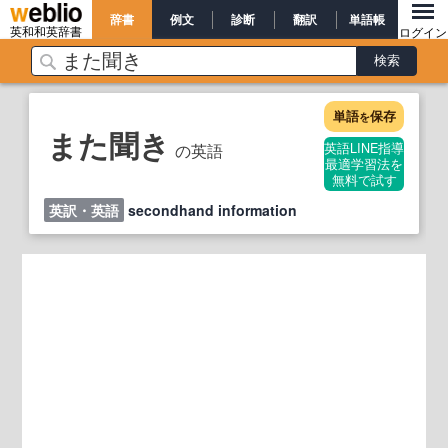
辞書
例文
診断
翻訳
単語帳
英和和英辞書
ログイン
単語
保存
を
また聞き
の英語
英語LINE指導
最適学習法を
無料で試す
英訳・英語
secondhand information