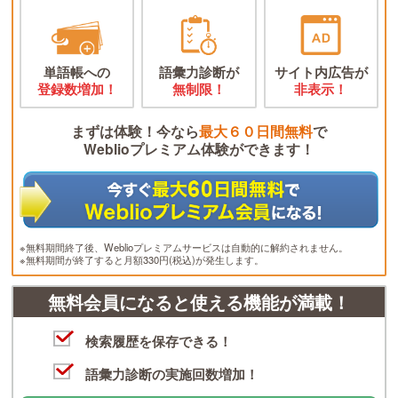
単語帳への
語彙力診断が
サイト内広告が
登録数増加！
無制限！
非表示！
まずは体験！今なら
最大６０日間無料
で
Weblioプレミアム体験ができます！
※無料期間終了後、Weblioプレミアムサービスは自動的に解約されません。
※無料期間が終了すると月額330円(税込)が発生します。
無料会員になると使える機能が満載！
検索履歴を保存できる！
語彙力診断の実施回数増加！