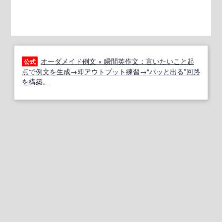
オーダメイド例文 × 瞬間英作文：言いたいこと起
公式
点で例文を生成→即アウトプット練習→“パッと出る”回路
を構築。