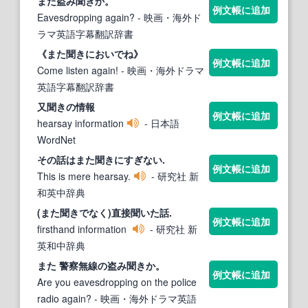
また
盗み
聞き
か。
例文帳に追加
Eavesdropping again?
- 映画・海外ド
ラマ英語字幕翻訳辞書
《
また聞き
においでね》
例文帳に追加
Come listen again!
- 映画・海外ドラマ
英語字幕翻訳辞書
又
聞き
の情報
例文帳に追加
hearsay information
- 日本語
WordNet
その話は
また聞き
にすぎない.
例文帳に追加
This is mere hearsay.
- 研究社 新
和英中辞典
(
また聞き
でなく)直接聞いた話.
例文帳に追加
firsthand information
- 研究社 新
英和中辞典
また
警察無線の盗み
聞き
か。
例文帳に追加
Are you eavesdropping on the police
radio again?
- 映画・海外ドラマ英語