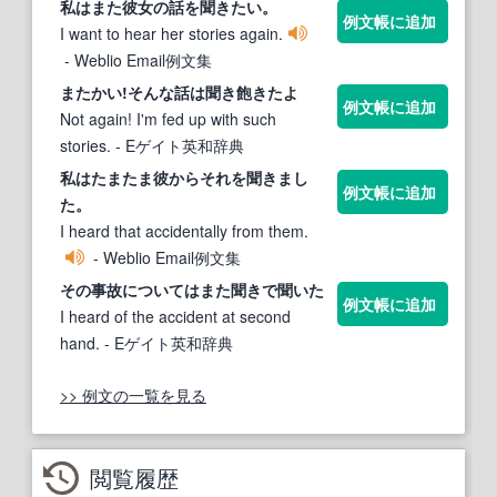
私は
また
彼女の話を
聞き
たい。
例文帳に追加
I want to hear her stories again.
- Weblio Email例文集
また
かい!そんな話は
聞き
飽きたよ
例文帳に追加
Not again! I'm fed up with such
stories.
- Eゲイト英和辞典
私はた
また
ま彼からそれを
聞き
まし
例文帳に追加
た。
I heard that accidentally from them.
- Weblio Email例文集
その事故については
また聞き
で聞いた
例文帳に追加
I heard of the accident at second
hand.
- Eゲイト英和辞典
>> 例文の一覧を見る
閲覧履歴