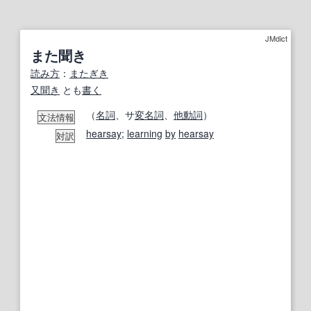
JMdict
また聞き
読み方
：
またぎき
又聞き
とも
書く
（
名詞
、サ
変名
詞
、
他動詞
）
文法情報
hearsay
;
learning
by
hearsay
対訳