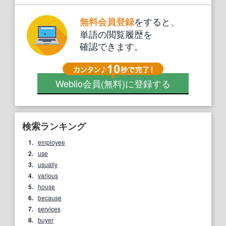
をすると、
無料会員登録
単語の閲覧履歴を
確認できます。
Weblio会員
(無料)
に登録する
検索ランキング
1.
employee
2.
use
3.
usually
4.
various
5.
house
6.
because
7.
services
8.
buyer