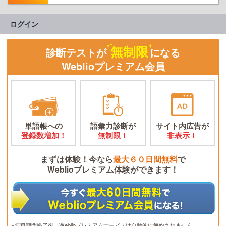
ログイン
無制限
診断テストが
になる
Weblioプレミアム会員
単語帳への
語彙力診断が
サイト内広告が
登録数増加！
無制限！
非表示！
まずは体験！今なら
最大６０日間無料
で
Weblioプレミアム体験ができます！
※無料期間終了後、Weblioプレミアムサービスは自動的に解約されません。