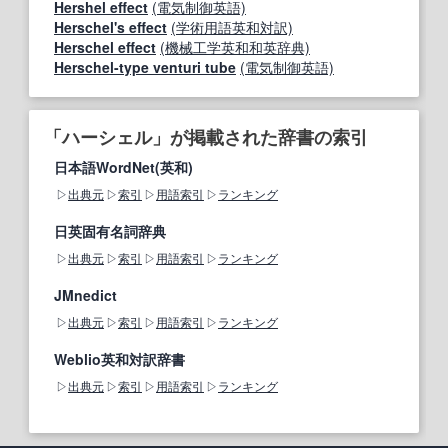
Hershel effect
(電気制御英語)
Herschel's effect
(学術用語英和対訳)
Herschel effect
(機械工学英和和英辞典)
Herschel-type venturi tube
(電気制御英語)
「ハーシェル」が掲載された辞書の索引
日本語WordNet(英和)
出典元
索引
用語索引
ランキング
日英固有名詞辞典
出典元
索引
用語索引
ランキング
JMnedict
出典元
索引
用語索引
ランキング
Weblio英和対訳辞書
出典元
索引
用語索引
ランキング