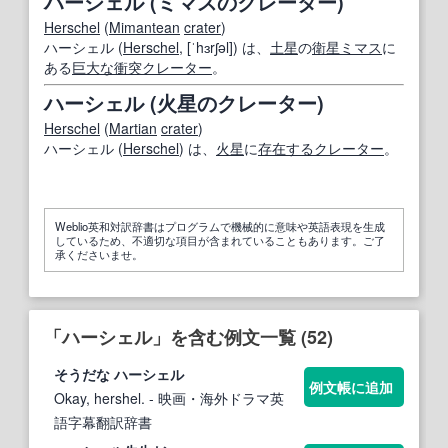
ハーシェル (ミマスのクレーター)
Herschel
(
Mimantean
crater
)
ハーシェル (
Herschel
, [ˈhɜrʃəl]) は、
土星
の
衛星
ミマス
に
ある
巨大な
衝突
クレーター
。
ハーシェル (火星のクレーター)
Herschel
(
Martian
crater
)
ハーシェル (
Herschel
) は、
火星
に
存在する
クレーター
。
Weblio英和対訳辞書はプログラムで機械的に意味や英語表現を生成
しているため、不適切な項目が含まれていることもあります。ご了
承くださいませ。
「ハーシェル」を含む例文一覧 (52)
そうだな
ハーシェル
例文帳に追加
Okay, hershel.
- 映画・海外ドラマ英
語字幕翻訳辞書