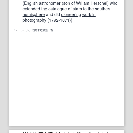
(
English
astronomer
(
son
of
William Herschel
) who
extended
the
catalogue
of
stars
to the
southern
hemisphere
and did
pioneering
work in
photography
(1792-1871))
「ハーシェル」に関する類語一覧