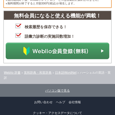
※無料期間が終了すると月額330円(税込)が発生します。
無料会員になると使える機能が満載！
検索履歴を保存できる！
語彙力診断の実施回数増加！
Weblio 辞書
>
英和辞典・和英辞典
>
日本語WordNet
>
ハーシェル
の英語・英
訳
パソコン版で見る
お問い合わせ
ヘルプ
会社情報
クッキー・アクセスデータについて