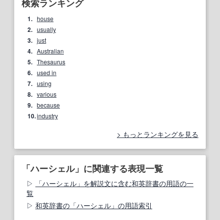
検索ランキング
1.
house
2.
usually
3.
just
4.
Australian
5.
Thesaurus
6.
used in
7.
using
8.
various
9.
because
10.
industry
もっとランキングを見る
「ハーシェル」に関連する表現一覧
「ハーシェル」を解説文に含む和英辞書の用語の一
覧
和英辞書の「ハーシェル」の用語索引