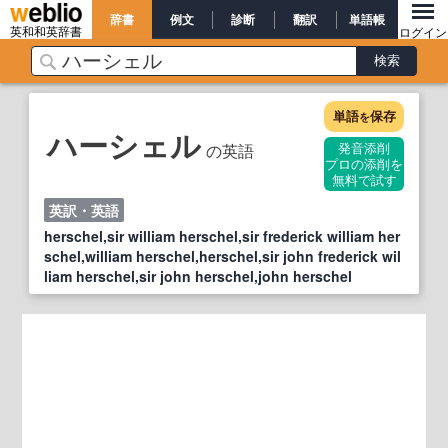
辞書
例文
診断
翻訳
単語帳
英和和英辞書
ログイン
単語
保存
を
ハーシェル
の英語
発音添削
プロの添削を
無料で試す
英訳・英語
herschel,sir william herschel,sir frederick william her
schel,william herschel,herschel,sir john frederick wil
liam herschel,sir john herschel,john herschel