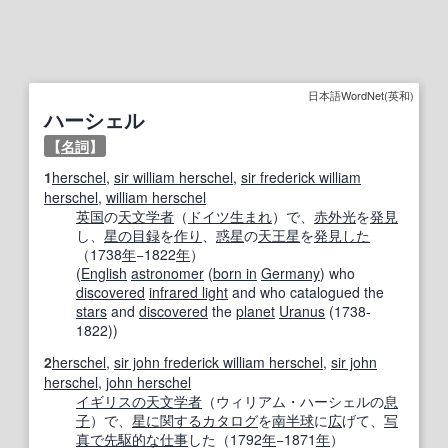
日本語WordNet(英和)
ハーシェル
【
名詞
】
1
herschel
,
sir william herschel
,
sir frederick william
herschel
,
william herschel
英国
の
天文学者
（
ドイツ
生まれ
）で、
赤外光
を
発見
し、
星の
目録
を
作り
、
惑星
の
天王星
を
発見した
（1738
年
−1822
年
）
(
English
astronomer
(
born in
Germany
) who
discovered
infrared light
and who catalogued the
stars
and
discovered
the
planet
Uranus
(1738-
1822))
2
herschel
,
sir john frederick william herschel
,
sir john
herschel
,
john herschel
イギリスの
天文学者
（ウィリアム・ハーシェルの
息
子
）で、
星に
関する
カタログ
を
南半球
に
広
げて、
写
真で
先駆的な
仕事
した（1792
年
−1871
年
）