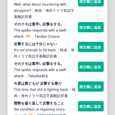
例文帳に追加
Well, what about countering with
atroppine?
- 映画・海外ドラマ英語字
幕翻訳辞書
そのクモは素早い
反撃
を
する
。
例文帳に追加
The spider responds with a swift
attack.
- Tanaka Corpus
反撃する
には十分じゃない
例文帳に追加
It's not enough to hit back.
- 映画・海
外ドラマ英語字幕翻訳辞書
そのクモは素早い
反撃
を
する
。
例文帳に追加
The spider responds with a swift
attack.
- Tatoeba例文
今度は糞どもが
反撃する
番だ
例文帳に追加
This time that shit is fighting back.
- 映
画・海外ドラマ英語字幕翻訳辞書
態勢を盛り返して
反撃する
こと
例文帳に追加
the condition of regaining one's