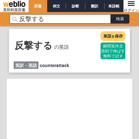
辞書
例文
診断
翻訳
単語帳
英和和英辞書
ログイン
単語
保存
を
反撃する
の英語
瞬間英作文
添削で伸ばす
無料で試す
英訳・英語
counterattack