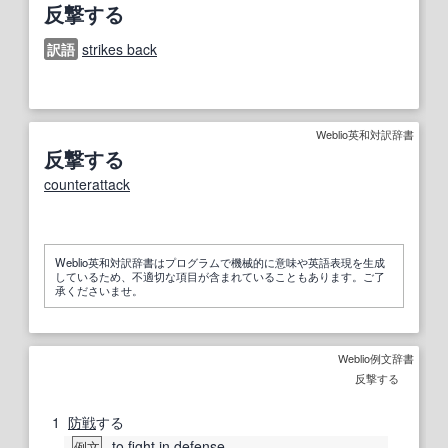
反撃する
訳語
strikes back
Weblio英和対訳辞書
反撃する
counterattack
Weblio英和対訳辞書はプログラムで機械的に意味や英語表現を生成
しているため、不適切な項目が含まれていることもあります。ご了
承くださいませ。
Weblio例文辞書
反撃する
1
防戦
する
to fight
in defense
例文