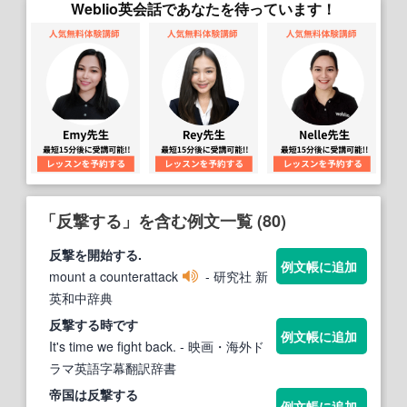
Weblio英会話であなたを待っています！
「反撃する」を含む例文一覧 (80)
反撃
を開始
する
.
例文帳に追加
mount a counterattack
- 研究社 新
英和中辞典
反撃する
時です
例文帳に追加
It's time we fight back.
- 映画・海外ド
ラマ英語字幕翻訳辞書
帝国は
反撃する
例文帳に追加