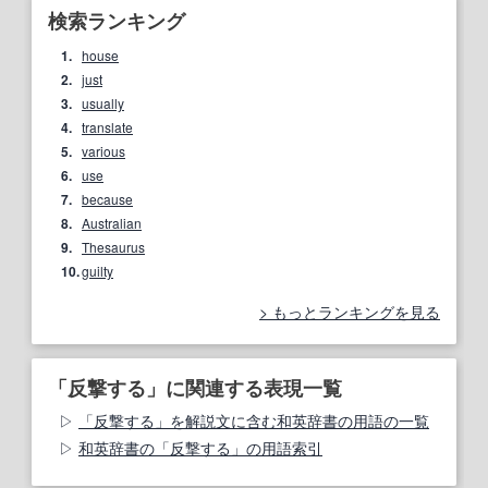
検索ランキング
1.
house
2.
just
3.
usually
4.
translate
5.
various
6.
use
7.
because
8.
Australian
9.
Thesaurus
10.
guilty
もっとランキングを見る
「反撃する」に関連する表現一覧
「反撃する」を解説文に含む和英辞書の用語の一覧
和英辞書の「反撃する」の用語索引