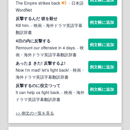
The Empire strikes back
- 日本語
WordNet
反撃する
んだ 彼を殺せ
例文帳に追加
Kill him.
- 映画・海外ドラマ英語字幕
翻訳辞書
4日の内に
反撃する
例文帳に追加
Remount our offensive in 4 days.
- 映
画・海外ドラマ英語字幕翻訳辞書
あったま きた!
反撃する
よ!
例文帳に追加
Now i'm mad! let's fight back!
- 映画・
海外ドラマ英語字幕翻訳辞書
反撃する
のに役立つって
例文帳に追加
It can help us fight back.
- 映画・海外
ドラマ英語字幕翻訳辞書
>> 例文の一覧を見る