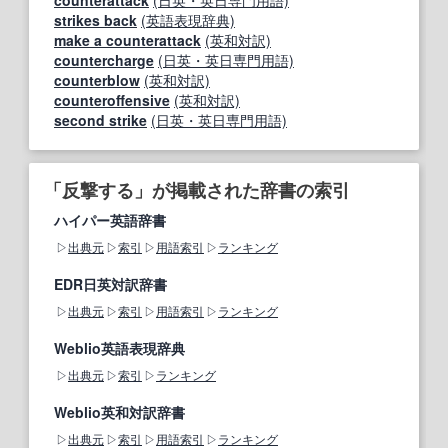
counterattack
(日英・英日専門用語)
strikes back
(英語表現辞典)
make a counterattack
(英和対訳)
countercharge
(日英・英日専門用語)
counterblow
(英和対訳)
counteroffensive
(英和対訳)
second strike
(日英・英日専門用語)
「反撃する」が掲載された辞書の索引
ハイパー英語辞書
出典元
索引
用語索引
ランキング
EDR日英対訳辞書
出典元
索引
用語索引
ランキング
Weblio英語表現辞典
出典元
索引
ランキング
Weblio英和対訳辞書
出典元
索引
用語索引
ランキング