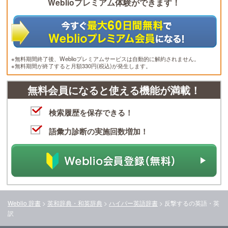
Weblioプレミアム体験ができます！
※無料期間終了後、Weblioプレミアムサービスは自動的に解約されません。
※無料期間が終了すると月額330円(税込)が発生します。
無料会員になると使える機能が満載！
検索履歴を保存できる！
語彙力診断の実施回数増加！
Weblio 辞書
>
英和辞典・和英辞典
>
ハイパー英語辞書
>
反撃する
の英語・英
訳