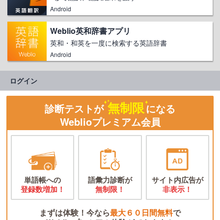
Android
Weblio英和辞書アプリ
英和・和英を一度に検索する英語辞書
Android
ログイン
無制限
診断テストが
になる
Weblioプレミアム会員
単語帳への
語彙力診断が
サイト内広告が
登録数増加！
無制限！
非表示！
まずは体験！今なら
最大６０日間無料
で