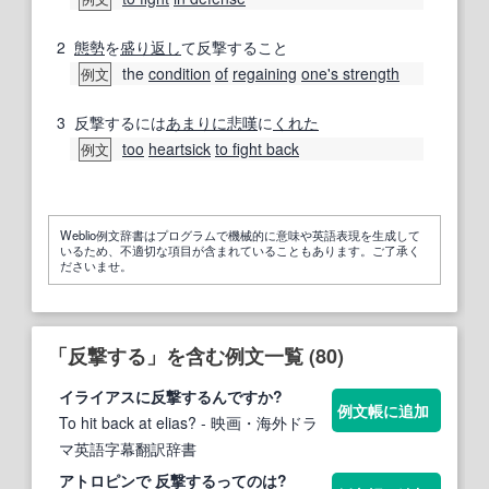
2
態勢
を
盛り返し
て反撃すること
the
condition
of
regaining
one's strength
例文
3
反撃するには
あまりに
悲嘆
に
くれた
too
heartsick
to fight back
例文
Weblio例文辞書はプログラムで機械的に意味や英語表現を生成して
いるため、不適切な項目が含まれていることもあります。ご了承く
ださいませ。
「反撃する」を含む例文一覧 (80)
イライアスに
反撃する
んですか?
例文帳に追加
To hit back at elias?
- 映画・海外ドラ
マ英語字幕翻訳辞書
アトロピンで
反撃する
ってのは?