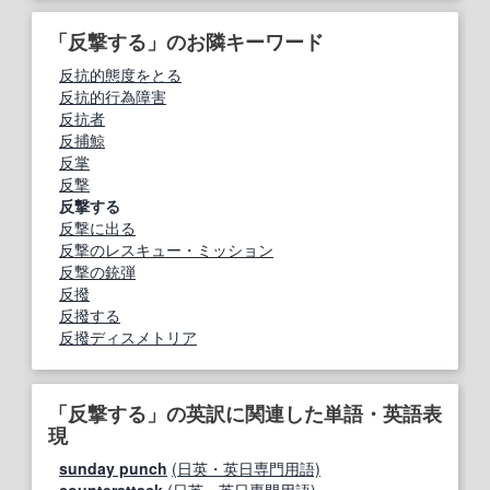
「反撃する」のお隣キーワード
反抗的態度をとる
反抗的行為障害
反抗者
反捕鯨
反掌
反撃
反撃する
反撃に出る
反撃のレスキュー・ミッション
反撃の銃弾
反撥
反撥する
反撥ディスメトリア
「反撃する」の英訳に関連した単語・英語表
現
sunday punch
(日英・英日専門用語)