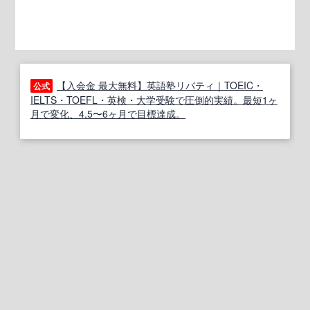
【入会金 最大無料】英語塾リバティ｜TOEIC・
公式
IELTS・TOEFL・英検・大学受験で圧倒的実績。最短1ヶ
月で変化、4.5〜6ヶ月で目標達成。