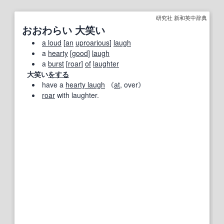
研究社 新和英中辞典
おおわらい 大笑い
a loud
[
an
uproarious
]
laugh
a
hearty
[
good
]
laugh
a
burst
[
roar
]
of
laughter
大笑い
をする
have a
hearty laugh
《
at
, over》
roar
with laughter.