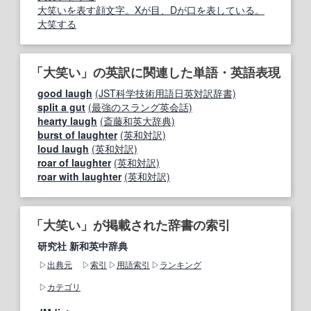
大笑いを表す顔文字。Xが目、Dが口を表している。
大笑する
「大笑い」の英訳に関連した単語・英語表現
good laugh
(JST科学技術用語日英対訳辞書)
split a gut
(最強のスラング英会話)
hearty laugh
(斎藤和英大辞典)
burst of laughter
(英和対訳)
loud laugh
(英和対訳)
roar of laughter
(英和対訳)
roar with laughter
(英和対訳)
「大笑い」が掲載された辞書の索引
研究社 新和英中辞典
出典元
索引
用語索引
ランキング
カテゴリ