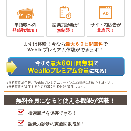
単語帳への
語彙力診断が
サイト内広告が
登録数増加！
無制限！
非表示！
まずは体験！今なら
最大６０日間無料
で
Weblioプレミアム体験ができます！
※無料期間終了後、Weblioプレミアムサービスは自動的に解約されません。
※無料期間が終了すると月額330円(税込)が発生します。
無料会員になると使える機能が満載！
検索履歴を保存できる！
語彙力診断の実施回数増加！