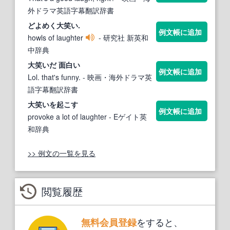
外ドラマ英語字幕翻訳辞書
どよめく
大笑い
.
例文帳に追加
howls of laughter
- 研究社 新英和
中辞典
大笑い
だ 面白い
例文帳に追加
Lol. that's funny.
- 映画・海外ドラマ英
語字幕翻訳辞書
大笑い
を起こす
例文帳に追加
provoke a lot of laughter
- Eゲイト英
和辞典
>> 例文の一覧を見る
閲覧履歴
をすると、
無料会員登録