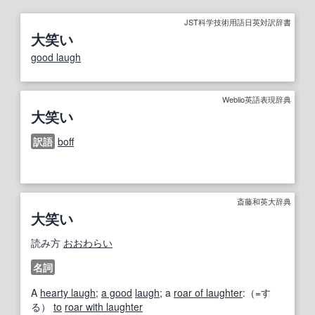
JST科学技術用語日英対訳辞書
大笑い
good laugh
Weblio英語表現辞典
大笑い
訳語
boff
斎藤和英大辞典
大笑い
読み方
おおわらい
名詞
A
hearty laugh
;
a good
laugh
; a
roar of laughter
:（=す
る）
to
roar with laughter