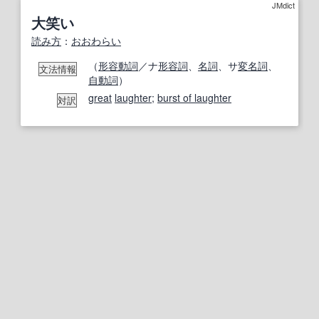
JMdict
大笑い
読み方
：
おおわらい
（
形容動詞
／ナ
形容詞
、
名詞
、サ
変名
詞
、
文法情報
自動詞
）
great
laughter
;
burst of laughter
対訳