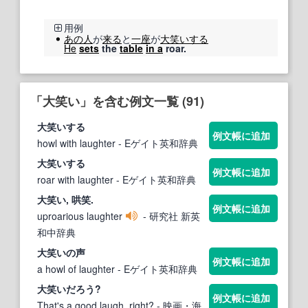
用例
あの人
が
来る
と
一座
が
大笑いする
He
sets
the
table
in a
roar.
「大笑い」を含む例文一覧 (91)
大笑い
する
例文帳に追加
howl with laughter
- Eゲイト英和辞典
大笑い
する
例文帳に追加
roar with laughter
- Eゲイト英和辞典
大笑い
, 哄笑.
例文帳に追加
uproarious laughter
- 研究社 新英
和中辞典
大笑い
の声
例文帳に追加
a howl of laughter
- Eゲイト英和辞典
大笑い
だろう?
例文帳に追加
That's a good laugh, right?
- 映画・海