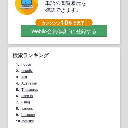
単語の閲覧履歴を
確認できます。
Weblio会員
(無料)
に登録する
検索ランキング
1.
house
2.
usually
3.
just
4.
Australian
5.
Thesaurus
6.
used in
7.
using
8.
various
9.
because
10.
industry