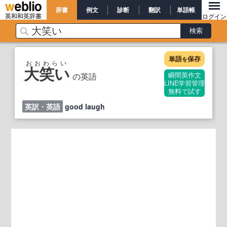
辞書
例文
診断
翻訳
単語帳
英和和英辞書
ログイン
単語
保存
を
おおわらい
大笑い
の英語
瞬間英作文
LINE学習管理
無料で試す
英訳・英語
good laugh