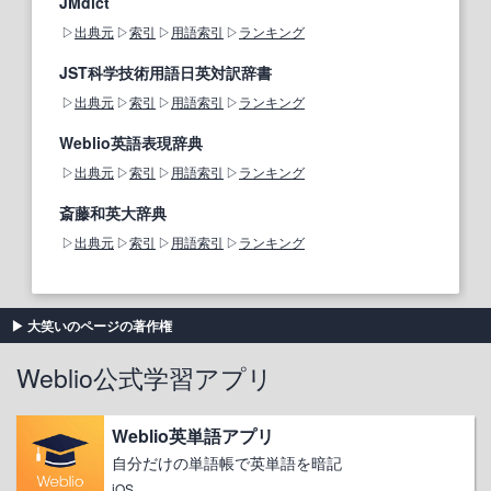
JMdict
出典元
索引
用語索引
ランキング
JST科学技術用語日英対訳辞書
出典元
索引
用語索引
ランキング
Weblio英語表現辞典
出典元
索引
用語索引
ランキング
斎藤和英大辞典
出典元
索引
用語索引
ランキング
大笑いのページの著作権
Weblio公式学習アプリ
Weblio英単語アプリ
自分だけの単語帳で英単語を暗記
iOS