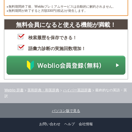
※無料期間終了後、Weblioプレミアムサービスは自動的に解約されません。
※無料期間が終了すると月額330円(税込)が発生します。
無料会員になると使える機能が満載！
検索履歴を保存できる！
語彙力診断の実施回数増加！
Weblio 辞書
>
英和辞典・和英辞典
>
ハイパー英語辞書
>
最終的な
の英語・英
訳
パソコン版で見る
お問い合わせ
ヘルプ
会社情報