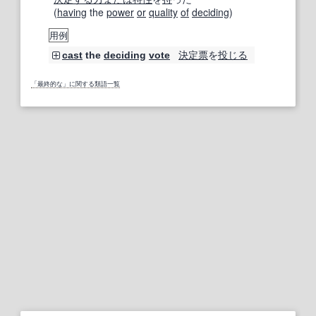
(
having
the
power
or
quality
of
deciding
)
用例
決定票
を
投じる
cast
the
deciding
vote
「最終的な」に関する類語一覧