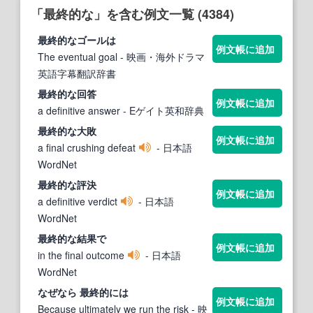
「最終的な」を含む例文一覧 (4384)
最終的な
ゴールは
例文帳に追加
The eventual goal
- 映画・海外ドラマ
英語字幕翻訳辞書
最終的な
回答
例文帳に追加
a definitive answer
- Eゲイト英和辞典
最終的な
大敗
例文帳に追加
a final crushing defeat
- 日本語
WordNet
最終的な
評決
例文帳に追加
a definitive verdict
- 日本語
WordNet
最終的な
結果で
例文帳に追加
in the final outcome
- 日本語
WordNet
なぜなら
最終
的
には
例文帳に追加
Because ultimately we run the risk
- 映