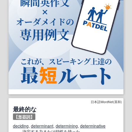
日本語WordNet(英和)
最終的な
【
形容詞
】
deciding
,
determinant
,
determining
,
determinative
決定する
力
または
特性
を
持
った