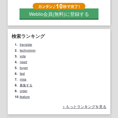
Weblio会員
(無料)
に登録する
検索ランキング
1.
translate
2.
technology
3.
vote
4.
need
5.
buyer
6.
fast
7.
miss
8.
募集する
9.
order
10.
feature
もっとランキングを見る