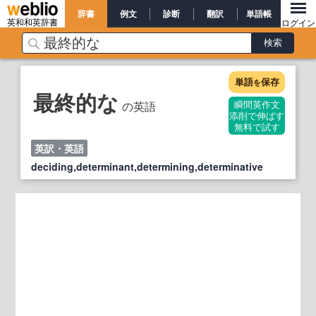
辞書
例文
診断
翻訳
単語帳
英和和英辞書
ログイン
単語
保存
を
最終的な
の英語
瞬間英作文
添削で伸ばす
無料で試す
英訳・英語
deciding,determinant,determining,determinative