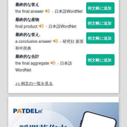
最終的な
答え
例文帳に追加
the final answer
- 日本語WordNet
最終的な
産物
例文帳に追加
final product
- 日本語WordNet
最終的な
答え.
例文帳に追加
a conclusive answer
- 研究社 新英
和中辞典
最終的な
合計
例文帳に追加
the final aggregate
- 日本語
WordNet
>> 例文の一覧を見る