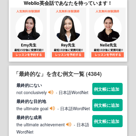
Weblio英会話であなたを待っています！
「最終的な」を含む例文一覧 (4384)
最終
的
にない
例文帳に追加
not conclusively
- 日本語WordNet
最終的な
目
的
地
例文帳に追加
the ultimate goal
- 日本語WordNet
最終的な
成果
例文帳に追加
the ultimate achievement
- 日本語
WordNet