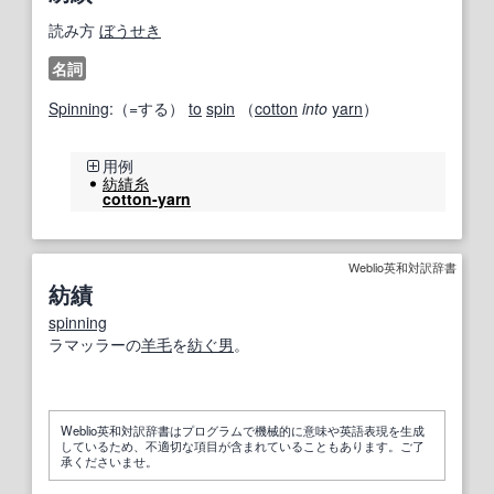
読み方
ぼうせき
名詞
Spinning
:（=する）
to
spin
（
cotton
into
yarn
）
用例
紡績糸
cotton-yarn
Weblio英和対訳辞書
紡績
spinning
ラマッラーの
羊毛
を
紡ぐ
男
。
Weblio英和対訳辞書はプログラムで機械的に意味や英語表現を生成
しているため、不適切な項目が含まれていることもあります。ご了
承くださいませ。