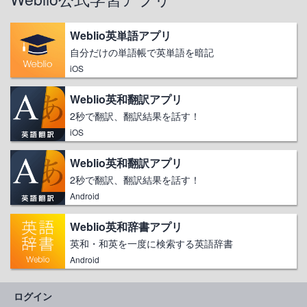
Weblio英単語アプリ
自分だけの単語帳で英単語を暗記
iOS
Weblio英和翻訳アプリ
2秒で翻訳、翻訳結果を話す！
iOS
Weblio英和翻訳アプリ
2秒で翻訳、翻訳結果を話す！
Android
Weblio英和辞書アプリ
英和・和英を一度に検索する英語辞書
Android
ログイン