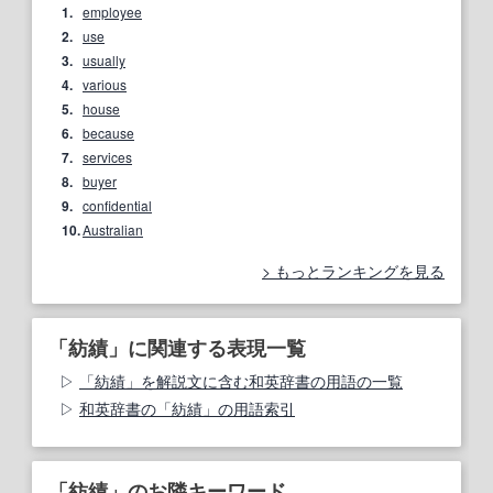
1.
employee
2.
use
3.
usually
4.
various
5.
house
6.
because
7.
services
8.
buyer
9.
confidential
10.
Australian
もっとランキングを見る
「紡績」に関連する表現一覧
「紡績」を解説文に含む和英辞書の用語の一覧
和英辞書の「紡績」の用語索引
「紡績」のお隣キーワード