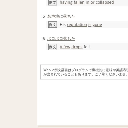
having
fallen
in
or
collapsed
例文
5
名声
地
に
落ちた
His
reputation
is
gone
例文
6
ポロポロ
落ちた
A few
drops
fell.
例文
Weblio例文辞書はプログラムで機械的に意味や英語
が含まれていることもあります。ご了承くださいませ