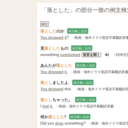
「落とした」の部分一致の例文検
例文
落とした
のか
例文帳に追加
You dropped
it
?
- 映画・海外ドラマ英語字幕翻訳辞
見
落とした
もの
例文帳に追加
something
overlooked
発音を聞く
- EDR
あんたが
落とした
例文帳に追加
You dropped
it.
- 映画・海外ドラマ英語字幕翻訳辞
落とし
ましたよ.
例文帳に追加
You dropped
this.
- 映画・海外ドラマ英語字幕翻訳
落とし
ちゃった。
例文帳に追加
I
lost
it.
- 映画・海外ドラマ英語字幕翻訳辞書
何か
落とした
?
例文帳に追加
Did you
drop
something?
- 映画・海外ドラマ英語