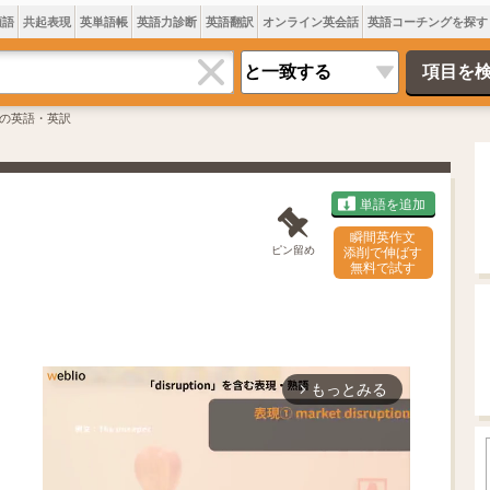
類語
共起表現
英単語帳
英語力診断
英語翻訳
オンライン英会話
英語コーチングを探す
の英語・英訳
単語を追加
瞬間英作文
ピン留め
添削で伸ばす
無料で試す
もっとみる
arrow_forward_ios