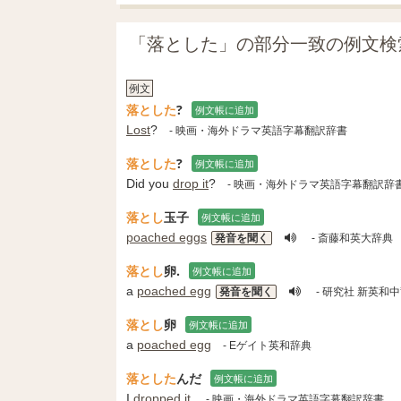
「落とした」の部分一致の例文検
例文
落とした
?
例文帳に追加
Lost
?
- 映画・海外ドラマ英語字幕翻訳辞書
落とした
?
例文帳に追加
Did you
drop it
?
- 映画・海外ドラマ英語字幕翻訳辞
落とし
玉子
例文帳に追加
poached eggs
発音を聞く
- 斎藤和英大辞典
落とし
卵.
例文帳に追加
a
poached egg
発音を聞く
- 研究社 新英和
落とし
卵
例文帳に追加
a
poached egg
- Eゲイト英和辞典
落とした
んだ
例文帳に追加
I
dropped
it.
- 映画・海外ドラマ英語字幕翻訳辞書