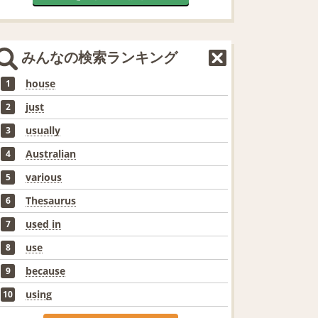
みんなの検索ランキング
house
1
just
2
usually
3
Australian
4
various
5
Thesaurus
6
used in
7
use
8
because
9
using
10