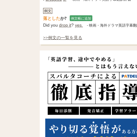
例文
落とした
か?
例文帳に追加
Did you
drop it
?
yes.
- 映画・海外ドラマ英語字幕
>>例文の一覧を見る