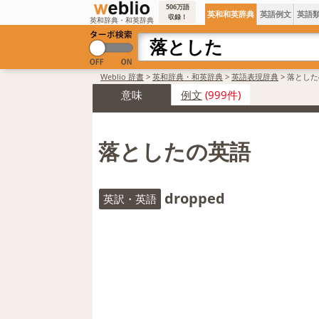
506万語
英和和英辞典
英語例文
英語
収録！
英和辞典・和英辞典
Weblio 辞書
>
英和辞典・和英辞典
>
英語表現辞典
>
落とした
意味
例文
(999件)
落としたの英語
dropped
英訳・英語