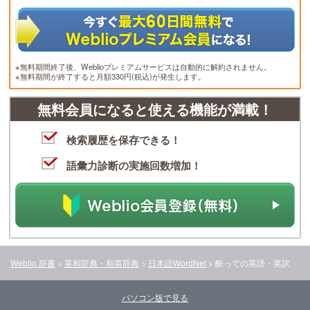
※無料期間終了後、Weblioプレミアムサービスは自動的に解約されません。
※無料期間が終了すると月額330円(税込)が発生します。
無料会員になると使える機能が満載！
検索履歴を保存できる！
語彙力診断の実施回数増加！
Weblio 辞書
>
英和辞典・和英辞典
>
日本語WordNet
>
酔って
の英語・英訳
パソコン版で見る