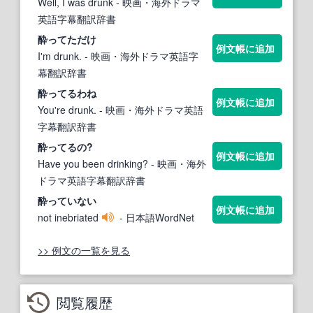
Well, I was drunk
- 映画・海外ドラマ
英語字幕翻訳辞書
酔って
ただけ
例文帳に追加
I'm drunk.
- 映画・海外ドラマ英語字
幕翻訳辞書
酔って
るわね
例文帳に追加
You're drunk.
- 映画・海外ドラマ英語
字幕翻訳辞書
酔って
るの?
例文帳に追加
Have you been drinking?
- 映画・海外
ドラマ英語字幕翻訳辞書
酔って
いない
例文帳に追加
not inebriated
- 日本語WordNet
>> 例文の一覧を見る
閲覧履歴