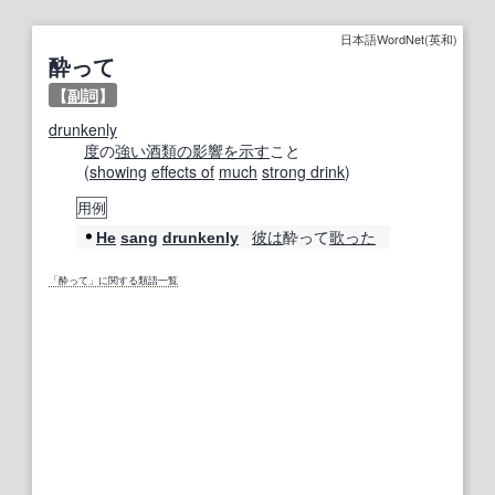
日本語WordNet(英和)
酔って
【
副詞
】
drunkenly
度
の
強い酒
類
の影響
を示す
こと
(
showing
effects of
much
strong drink
)
用例
彼は
酔って
歌った
He
sang
drunkenly
「酔って」に関する類語一覧