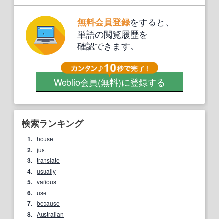
をすると、
無料会員登録
単語の閲覧履歴を
確認できます。
Weblio会員
(無料)
に登録する
検索ランキング
1.
house
2.
just
3.
translate
4.
usually
5.
various
6.
use
7.
because
8.
Australian