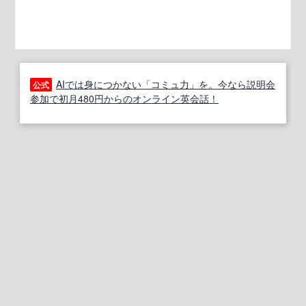
AIでは身につかない「コミュ力」を。今なら説明会
公式
参加で初月480円からのオンライン英会話！