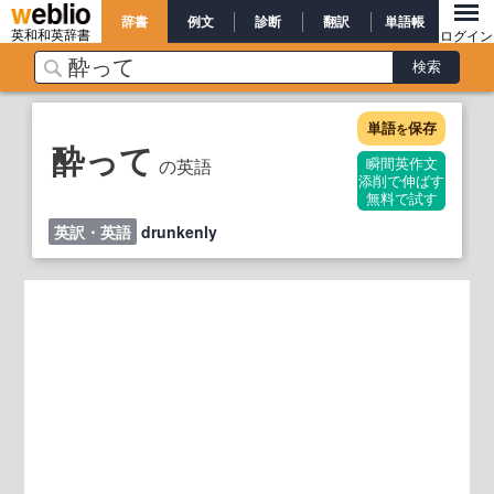
辞書
例文
診断
翻訳
単語帳
英和和英辞書
ログイン
単語
保存
を
酔って
の英語
瞬間英作文
添削で伸ばす
無料で試す
英訳・英語
drunkenly