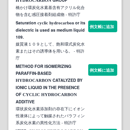
HYDROCARBON
橋かけ環炭化水素基含有アクリル化合
物を含む感圧接着剤組成物
- 特許庁
Saturation
or its
cyclic
hydrocarbon
例文帳に追加
dielectric is used as medium liquid
109.
媒質液１０９として、飽和環式炭化水
素またはその誘導体を用いる。
- 特許
庁
METHOD FOR ISOMERIZING
例文帳に追加
PARAFFIN-BASED
CATALYZED BY
HYDROCARBON
IONIC LIQUID IN THE PRESENCE
OF
CYCLIC
HYDROCARBON
ADDITIVE
環状炭化水素添加剤の存在下にイオン
性液体によって触媒されたパラフィン
系炭化水素の異性化方法
- 特許庁