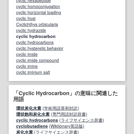
cyclic hexapeptide
cyclic homoconjugation
cyclic horizontal loading
cyclic host
Cyclichthys orbicularis
cyclic hydrazide
cyclic hydrocarbon
cyclic hydrocarbons
cyclic hysteretic behavior
cyclic imide
cyclic imide compound
cyclic imine
cyclic iminium salt
「Cyclic Hydrocarbon」の意味に関連した
用語
環状炭化水素
(学術用語英和対訳)
環状飽和炭化水素
(専門用語対訳辞書)
cyclic hydrocarbons
(ライフサイエンス辞書)
cyclobutadiene
(Wiktionary英語版)
炭化水素
(ライフサイエンス辞書)