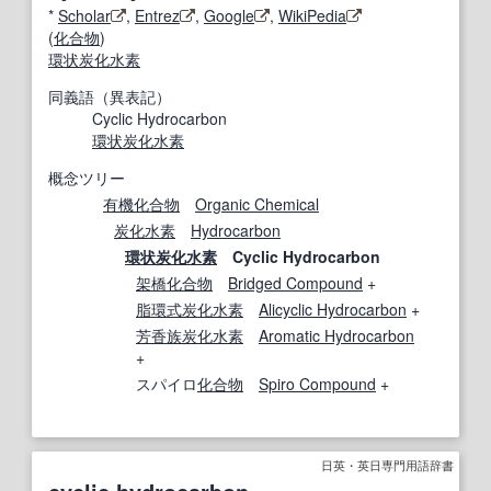
*
Scholar
,
Entrez
,
Google
,
WikiPedia
(
化合物
)
環状炭化水素
同義語（異表記）
Cyclic Hydrocarbon
環状炭化水素
概念ツリー
有機化合物
Organic Chemical
炭化水素
Hydrocarbon
環状炭化水素
Cyclic Hydrocarbon
架橋化合物
Bridged Compound
+
脂環式炭化水素
Alicyclic Hydrocarbon
+
芳香族炭化水素
Aromatic Hydrocarbon
+
スパイロ
化合物
Spiro Compound
+
日英・英日専門用語辞書