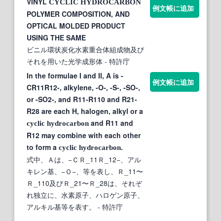
VINYL
CYCLIC
HYDROCARBON
例文帳に追加
POLYMER COMPOSITION, AND
OPTICAL MOLDED PRODUCT
USING THE SAME
ビニル環状炭化水素重合体組成物及び
それを用いた光学成形体
- 特許庁
In the formulae I and II, A is -
例文帳に追加
CR11R12-, alkylene, -O-, -S-, -SO-,
or -SO2-, and R11-R110 and R21-
R28 are each H, halogen, alkyl or a
and R11 and
cyclic
hydrocarbon
R12 may combine with each other
to form a
.
cyclic
hydrocarbon
式中、Ａは、−ＣＲ_11Ｒ_12−、アル
キレン基、−Ｏ−、等を表し、Ｒ_11〜
Ｒ_110及びＲ_21〜Ｒ_28は、それぞ
れ独立に、水素原子、ハロゲン原子、
アルキル基等を表す。
- 特許庁