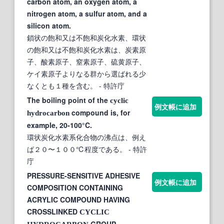
carbon atom, an oxygen atom, a
nitrogen atom, a sulfur atom, and a
silicon atom.
鎖状の飽和又は不飽和炭化水素、環状
の飽和又は不飽和炭化水素は、炭素原
子、酸素原子、窒素原子、硫黄原子、
ケイ素原子よりなる群から選ばれる少
なくとも１種を含む。
- 特許庁
The boiling point of the
cyclic
例文帳に追加
compound is, for
hydrocarbon
example, 20-100°C.
環状炭化水素系化合物の沸点は、例え
ば２０〜１００℃程度である。
- 特許
庁
PRESSURE-SENSITIVE ADHESIVE
例文帳に追加
COMPOSITION CONTAINING
ACRYLIC COMPOUND HAVING
CROSSLINKED
CYCLIC
GROUP