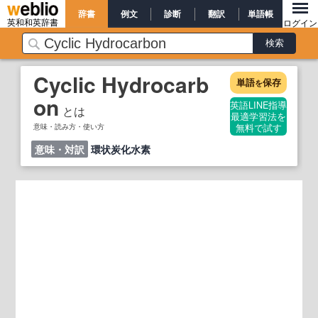
辞書
例文
診断
翻訳
単語帳
英和和英辞書
ログイン
Cyclic Hydrocarb
単語
保存
を
on
英語LINE指導
とは
最適学習法を
意味・読み方・使い方
無料で試す
意味・対訳
環状炭化水素