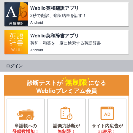
Weblio英和翻訳アプリ
2秒で翻訳、翻訳結果を話す！
Android
Weblio英和辞書アプリ
英和・和英を一度に検索する英語辞書
Android
ログイン
無制限
診断テストが
になる
Weblioプレミアム会員
単語帳への
語彙力診断が
サイト内広告が
登録数増加！
無制限！
非表示！