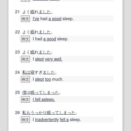
21
よく
眠
れ
ました
。
I've
had
a good
sleep.
例文
22
よく
眠
れ
ました
。
I had
a good
sleep.
例文
23
よく
眠
れ
ました
。
I
slept
very well.
例文
24
私は
寝
すぎ
ました
。
I
slept
too
much.
例文
25
僕
は
眠って
しまった
。
I fell asleep.
例文
26
私も
うっかり
眠って
しまった
。
I
inadvertently
fell a
sleep.
例文