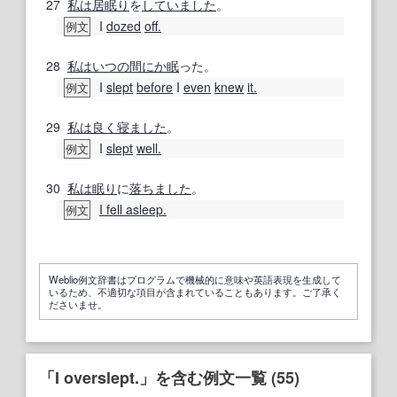
27
私は
居眠り
を
してい
ました
。
I
dozed
off.
例文
28
私は
いつの間にか
眠
った。
I
slept
before
I
even
knew
it.
例文
29
私は
良く
寝
ました
。
I
slept
well.
例文
30
私は
眠り
に
落ち
ました
。
I fell asleep.
例文
Weblio例文辞書はプログラムで機械的に意味や英語表現を生成して
いるため、不適切な項目が含まれていることもあります。ご了承く
ださいませ。
「I overslept.」を含む例文一覧 (55)