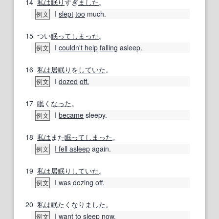
14
私は
眠り
すぎ
ました
。
I
slept
too
much.
例文
15
つい
眠って
しまった
。
I
couldn't help
falling
asleep.
例文
16
私は
居眠り
を
していた
。
I
dozed
off.
例文
17
眠
く
なった
。
I
became
sleepy.
例文
18
私は
また
眠って
しまった
。
I fell asleep
again.
例文
19
私は
居眠り
していた
。
I was
dozing
off.
例文
20
私は
眠
たく
なりました
。
I want to
sleep
now.
例文