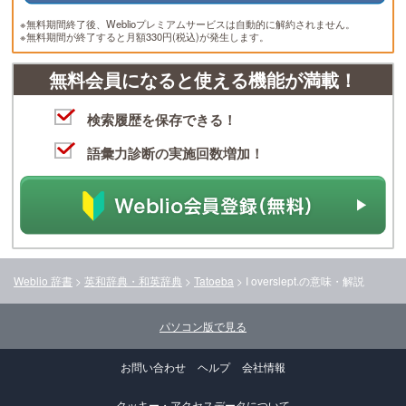
※無料期間終了後、Weblioプレミアムサービスは自動的に解約されません。
※無料期間が終了すると月額330円(税込)が発生します。
無料会員になると使える機能が満載！
検索履歴を保存できる！
語彙力診断の実施回数増加！
Weblio 辞書
>
英和辞典・和英辞典
>
Tatoeba
>
I overslept.
の意味・解説
パソコン版で見る
お問い合わせ
ヘルプ
会社情報
クッキー・アクセスデータについて