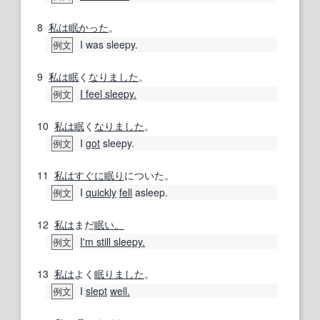
8
私は
眠
かった
。
I was sleepy.
例文
9
私は
眠
く
なりました
。
I feel sleepy.
例文
10
私は
眠
く
なりました
。
I
got
sleepy.
例文
11
私は
すぐに
眠り
についた。
I
quickly
fell
asleep.
例文
12
私は
まだ
眠い。
I'm still sleepy.
例文
13
私は
よく
眠り
ました
。
I
slept
well.
例文