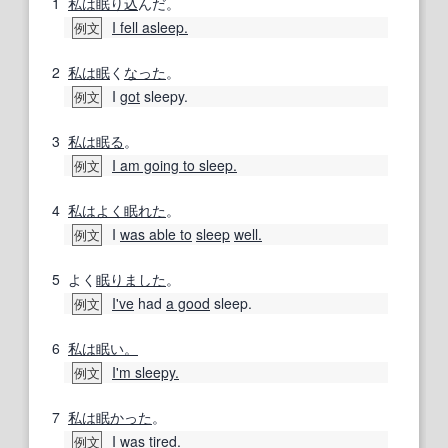
1
私は
眠り
込
んだ。
I fell asleep.
例文
2
私は
眠
く
なった
。
I
got
sleepy.
例文
3
私は
眠る
。
I am going to sleep.
例文
4
私は
よく眠れた
。
I
was able to
sleep
well.
例文
5
よく
眠り
ました
。
I've
had
a good
sleep.
例文
6
私は
眠い。
I'm sleepy.
例文
7
私は
眠
かった
。
I was tired.
例文