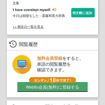
文集
have overslept myself.
I
例文帳に追加
今日は朝寝をした
- 斎藤和英大辞典
>> 例文の一覧を見る
閲覧履歴
をすると、
無料会員登録
単語の閲覧履歴を
確認できます。
Weblio会員
(無料)
に登録する