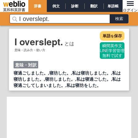
辞書
例文
診断
翻訳
単語帳
英和和英辞書
ログイン
単語
保存
を
I overslept.
とは
瞬間英作文
意味・読み方・使い方
LINE学習管理
無料で試す
意味・対訳
寝過ごしました。,寝坊した。,私は寝坊しました。,私は
寝坊しました。,寝坊しました。,私は寝過ごした。,私は
寝過ごしてしまいました。,私は寝坊をした。