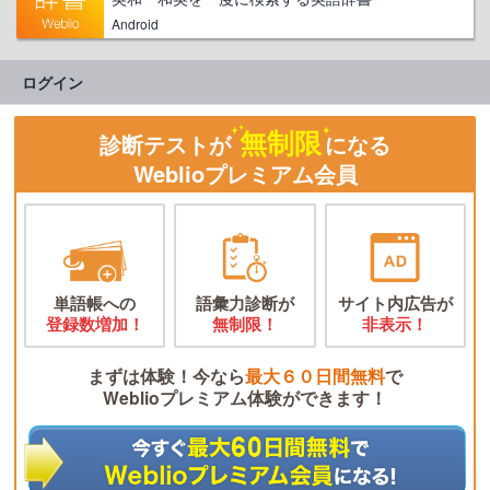
Android
ログイン
無制限
診断テストが
になる
Weblioプレミアム会員
単語帳への
語彙力診断が
サイト内広告が
登録数増加！
無制限！
非表示！
まずは体験！今なら
最大６０日間無料
で
Weblioプレミアム体験ができます！