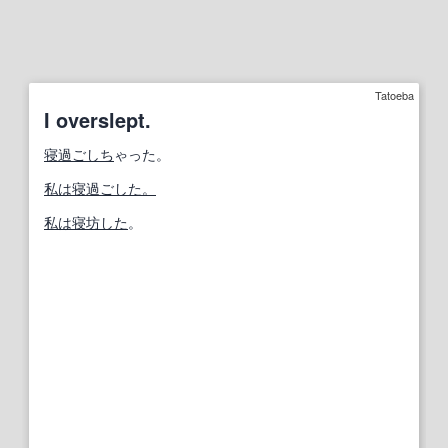
Tatoeba
I overslept.
寝
過
ごしち
ゃった。
私は寝過ごした。
私は
寝坊した
。