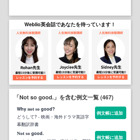
Weblio英会話であなたを待っています！
「Not so good.」を含む例文一覧 (467)
Why
good?
not
so
例文帳に追加
どうして?
- 映画・海外ドラマ英語字
幕翻訳辞書
good.
Not
so
例文帳に追加