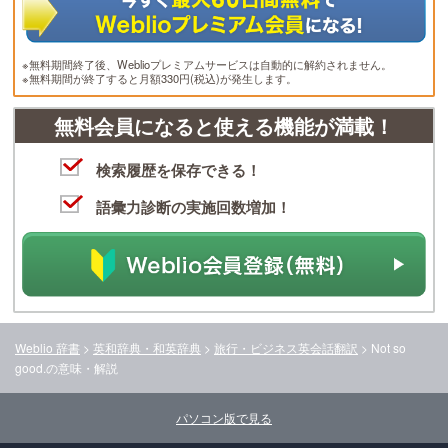
※無料期間終了後、Weblioプレミアムサービスは自動的に解約されません。
※無料期間が終了すると月額330円(税込)が発生します。
無料会員になると使える機能が満載！
検索履歴を保存できる！
語彙力診断の実施回数増加！
Weblio 辞書
>
英和辞典・和英辞典
>
旅行・ビジネス英会話翻訳
>
Not so
good.
の意味・解説
パソコン版で見る