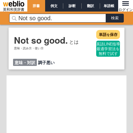
辞書
例文
診断
翻訳
単語帳
英和和英辞書
ログイン
単語
保存
を
Not so good.
とは
英語LINE指導
意味・読み方・使い方
最適学習法を
無料で試す
意味・対訳
調子悪い