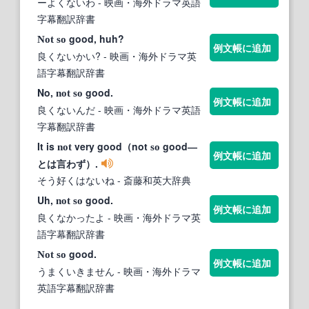
ーよくないわ
- 映画・海外ドラマ英語
字幕翻訳辞書
good, huh?
Not
so
例文帳に追加
良くないかい?
- 映画・海外ドラマ英
語字幕翻訳辞書
No,
good.
not
so
例文帳に追加
良くないんだ
- 映画・海外ドラマ英語
字幕翻訳辞書
It is
very good（not
good―
not
so
例文帳に追加
とは言わず）.
そう好くはないね
- 斎藤和英大辞典
Uh,
good.
not
so
例文帳に追加
良くなかったよ
- 映画・海外ドラマ英
語字幕翻訳辞書
good.
Not
so
例文帳に追加
うまくいきません
- 映画・海外ドラマ
英語字幕翻訳辞書