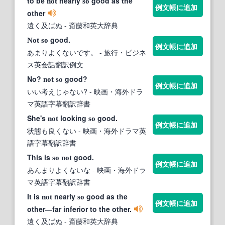
to be
nearly
good as the
not
so
例文帳に追加
other
遠く及ばぬ
- 斎藤和英大辞典
good.
Not
so
例文帳に追加
あまりよくないです。
- 旅行・ビジネ
ス英会話翻訳例文
No?
good?
not
so
例文帳に追加
いい考えじゃない?
- 映画・海外ドラ
マ英語字幕翻訳辞書
She's
looking
good.
not
so
例文帳に追加
状態も良くない
- 映画・海外ドラマ英
語字幕翻訳辞書
This is
good.
so
not
例文帳に追加
あんまりよくないな
- 映画・海外ドラ
マ英語字幕翻訳辞書
It is
nearly
good as the
not
so
例文帳に追加
other―far inferior to the other.
遠く及ばぬ
- 斎藤和英大辞典