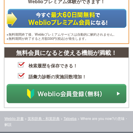
Weblioプレミアム体験ができます！
※無料期間終了後、Weblioプレミアムサービスは自動的に解約されません。
※無料期間が終了すると月額330円(税込)が発生します。
無料会員になると使える機能が満載！
検索履歴を保存できる！
語彙力診断の実施回数増加！
Weblio 辞書
>
英和辞典・和英辞典
>
Tatoeba
>
Where are you now?
の意味・
解説