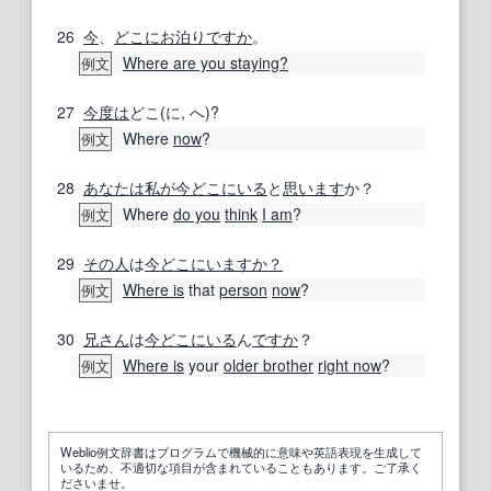
26
今
、
どこに
お泊り
ですか
。
Where are you staying?
例文
27
今度は
どこ(に, へ)?
Where
now
?
例文
28
あなたは
私が
今
どこにいる
と
思います
か？
Where
do you
think
I am
?
例文
29
その人
は
今
どこにいますか？
Where is
that
person
now
?
例文
30
兄さん
は
今
どこにいる
ん
ですか
？
Where is
your
older brother
right now
?
例文
Weblio例文辞書はプログラムで機械的に意味や英語表現を生成して
いるため、不適切な項目が含まれていることもあります。ご了承く
ださいませ。