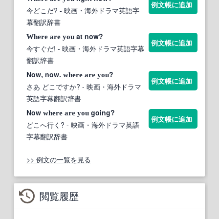
例文帳に追加
今どこだ?
- 映画・海外ドラマ英語字
幕翻訳辞書
at now?
Where
are
you
例文帳に追加
今すぐだ!
- 映画・海外ドラマ英語字幕
翻訳辞書
Now, now.
?
where
are
you
例文帳に追加
さあ どこですか?
- 映画・海外ドラマ
英語字幕翻訳辞書
Now
going?
where
are
you
例文帳に追加
どこへ行く?
- 映画・海外ドラマ英語
字幕翻訳辞書
>> 例文の一覧を見る
閲覧履歴