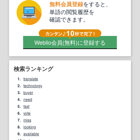
をすると、
無料会員登録
単語の閲覧履歴を
確認できます。
Weblio会員
(無料)
に登録する
検索ランキング
1.
translate
2.
technology
3.
buyer
4.
need
5.
fast
6.
vote
7.
miss
8.
looking
9.
available