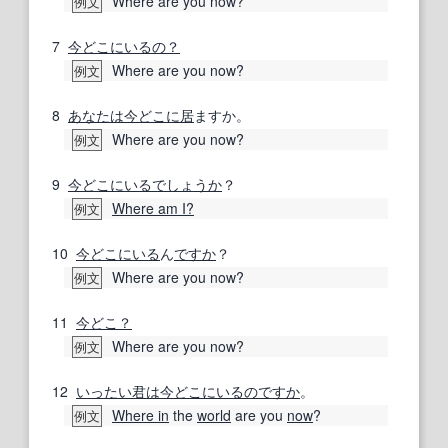
Where are you now?
例文
7
今どこにいるの？
Where are you now?
例文
8
あなたは
今
どこに
居
ますか。
Where are you now?
例文
9
今
どこにいる
でしょうか
？
Where am I?
例文
10
今
どこにいる
ん
ですか
？
Where are you now?
例文
11
今
どこ？
Where are you now?
例文
12
いったい
君は
今
どこにいるの
ですか
。
Where in
the
world
are you
now
?
例文