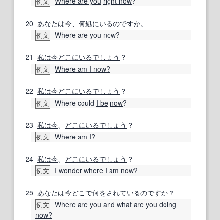
Where are you
right now
?
例文
20
あなたは
今
、
何処
にいるの
ですか
。
Where are you now?
例文
21
私は
今
どこにいる
でしょう
？
Where am I now?
例文
22
私は
今
どこにいる
でしょう
？
Where could
I be
now
?
例文
23
私は
今
、
どこにいる
でしょう
？
Where am I?
例文
24
私は
今
、
どこにいる
でしょう
？
I wonder
where
I am
now
?
例文
25
あなたは
今
どこで
何を
されている
の
ですか
？
Where are you
and
what are you doing
例文
now?