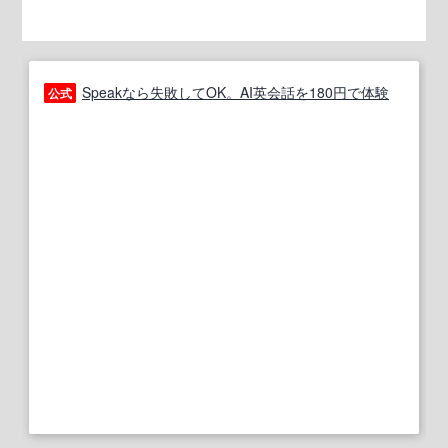
Speakなら失敗してOK。AI英会話を180円で体験
公式