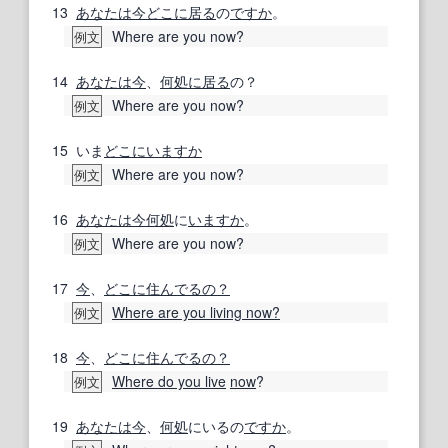
13
あなたは
今
どこに
居る
の
ですか
。
Where are you now?
例文
14
あなたは
今
、
何処
に居る
の？
Where are you now?
例文
15
いま
どこにいますか
Where are you now?
例文
16
あなたは
今
何処
に
いますか
。
Where are you now?
例文
17
今
、
どこに住んでるの？
Where are you living now?
例文
18
今
、
どこに住んでるの？
Where do you live
now
?
例文
19
あなたは
今
、
何処
にいるの
ですか
。