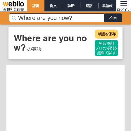
辞書
例文
診断
翻訳
単語帳
英和和英辞書
ログイン
単語
保存
Where are you no
を
w?
発音添削
の英語
プロの添削を
無料で試す