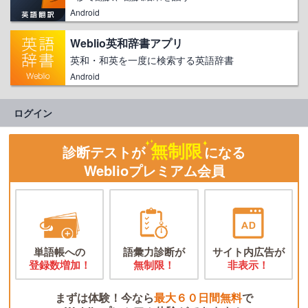
Android
Weblio英和辞書アプリ
英和・和英を一度に検索する英語辞書
Android
ログイン
無制限
診断テストが
になる
Weblioプレミアム会員
単語帳への
語彙力診断が
サイト内広告が
登録数増加！
無制限！
非表示！
まずは体験！今なら
最大６０日間無料
で