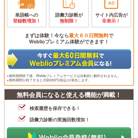
単語帳への
語彙力診断が
サイト内広告が
登録数増加！
無制限！
非表示！
まずは体験！今なら
最大６０日間無料
で
Weblioプレミアム体験ができます！
※無料期間終了後、Weblioプレミアムサービスは自動的に解約されません。
※無料期間が終了すると月額330円(税込)が発生します。
無料会員になると使える機能が満載！
検索履歴を保存できる！
語彙力診断の実施回数増加！