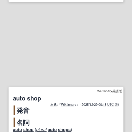
Wiktionary英語版
auto shop
出典
:『
Wiktionary
』 (2025/12/29 00:
18
UTC
版
)
発音
名詞
auto
shop
(
plural
auto
shops
)