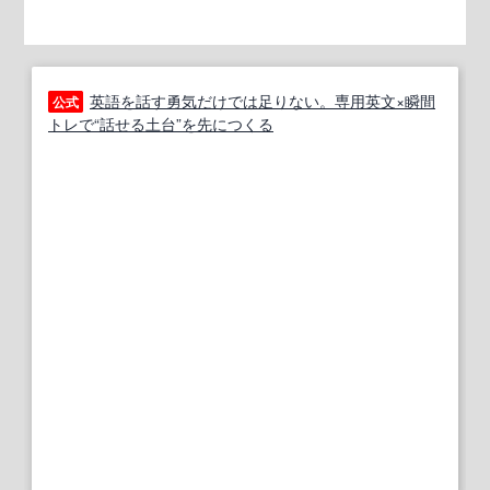
英語を話す勇気だけでは足りない。専用英文×瞬間
公式
トレで“話せる土台”を先につくる