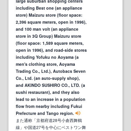
large suburban shopping centers
including Best one (an appliance
store) Maizuru store (floor space:
2,396 square meters, open in 1996),
and 100 man volt (an appliance
store in 3Q Group) Maizuru store
(floor space: 1,589 square meters,
open in 1996), and road-side stores
including Yofuku no Aoyama (a
men's clothing store, Aoyama
Trading Co., Ltd.), Autobacs Seven
Co., Ltd. (an auto-supply shop),
and AKINDO SUSHIRO CO., LTD. (a
sushi restaurant), and they also
lead to an increase in a population
flow from nearby including Fukui
Prefecture and Tango region.
また通称「京都府道28号小倉西舞鶴
線」や国道27号を中心にベストワン舞