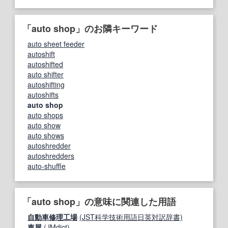
「auto shop」のお隣キーワード
auto sheet feeder
autoshift
autoshifted
auto shifter
autoshifting
autoshifts
auto shop
auto shops
auto show
auto shows
autoshredder
autoshredders
auto-shuffle
「auto shop」の意味に関連した用語
自動車修理工場
(JST科学技術用語日英対訳辞書)
車屋
(JMdict)