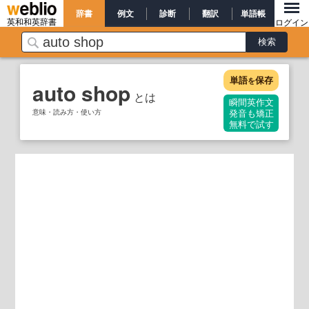
辞書
例文
診断
翻訳
単語帳
英和和英辞書
ログイン
単語
保存
を
auto shop
とは
瞬間英作文
意味・読み方・使い方
発音も矯正
無料で試す