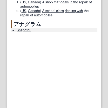
(
US
,
Canada
)
A
shop
that
deals
in the
repair
of
automobiles
(
US
,
Canada
)
A school class
dealing with
the
repair
of
automobiles.
アナグラム
Shapotou