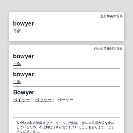
斎藤和英大辞典
bowyer
弓師
Weblio英和対訳辞書
bowyer
弓師
bowyer
弓師
Bowyer
ボイヤー
；
ボウヤー
； ボーヤー
Weblio英和対訳辞書はプログラムで機械的に意味や英語表現を生成
しているため、不適切な項目が含まれていることもあります。ご了
承くださいませ。