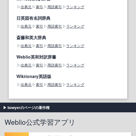
出典元
索引
用語索引
ランキング
日英固有名詞辞典
出典元
索引
用語索引
ランキング
斎藤和英大辞典
出典元
索引
用語索引
ランキング
Weblio英和対訳辞書
出典元
索引
用語索引
ランキング
Wiktionary英語版
出典元
索引
用語索引
ランキング
bowyerのページの著作権
Weblio公式学習アプリ