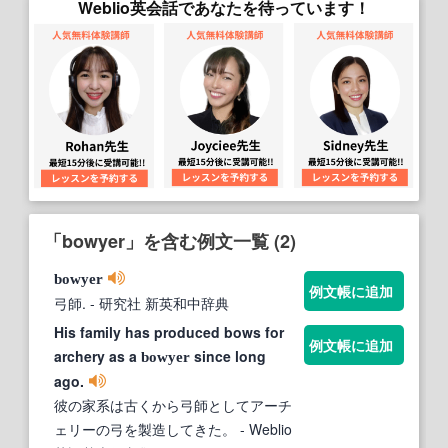
Weblio英会話であなたを待っています！
「bowyer」を含む例文一覧 (2)
bowyer
例文帳に追加
弓師.
- 研究社 新英和中辞典
His family has produced bows for
例文帳に追加
archery as a
since long
bowyer
ago.
彼の家系は古くから弓師としてアーチ
ェリーの弓を製造してきた。
- Weblio