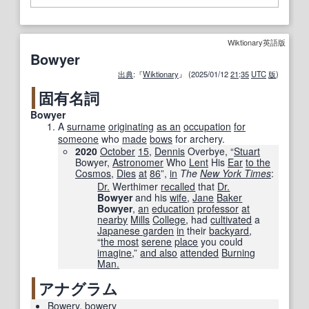
Wiktionary英語版
Bowyer
出典
:『
Wiktionary
』 (2025/01/12
21
:
35
UTC
版
)
固有名詞
Bowyer
A
surname
originating
as an
occupation
for
someone
who
made
bows
for archery.
2020
October
15
,
Dennis
Overbye, “
Stuart
Bowyer,
Astronomer
Who
Lent
His
Ear
to the
Cosmos
,
Dies
at
86
”,
in
The
New York Times
‎:
Dr.
Werthimer
recalled
that
Dr.
Bowyer
and his
wife
,
Jane
Baker
Bowyer
,
an
education
professor
at
nearby
Mills
College
, had
cultivated
a
Japanese garden
in
their
backyard
,
“
the most
serene
place
you could
imagine
,”
and also
attended
Burning
Man.
アナグラム
Bowery
,
bowery