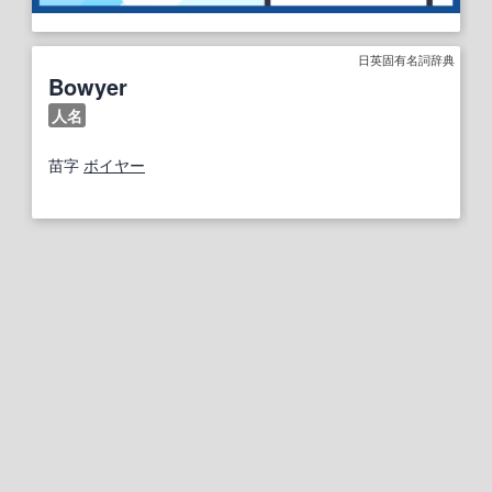
日英固有名詞辞典
Bowyer
人名
苗字
ボイヤー