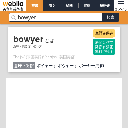
辞書
例文
診断
翻訳
単語帳
英和和英辞書
ログイン
単語
保存
を
bowyer
とは
瞬間英作文
意味・読み方・使い方
発音も矯正
無料で試す
/
/
(米国英語)
/
/
(英国英語)
ˈbojɝ
ˈbəʊjɜ:
意味・対訳
ボイヤー； ボウヤー； ボーヤー,弓師