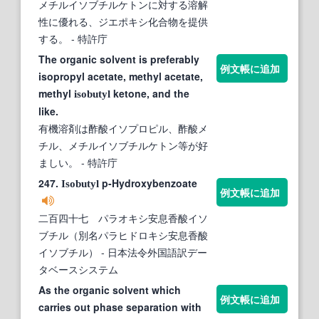
メチルイソブチルケトンに対する溶解
性に優れる、ジエポキシ化合物を提供
する。
- 特許庁
The organic solvent is preferably
例文帳に追加
isopropyl acetate, methyl acetate,
methyl
ketone, and the
isobutyl
like.
有機溶剤は酢酸イソプロピル、酢酸メ
チル、メチルイソブチルケトン等が好
ましい。
- 特許庁
247.
p-Hydroxybenzoate
Isobutyl
例文帳に追加
二百四十七 パラオキシ安息香酸イソ
ブチル（別名パラヒドロキシ安息香酸
イソブチル）
- 日本法令外国語訳デー
タベースシステム
As the organic solvent which
例文帳に追加
carries out phase separation with