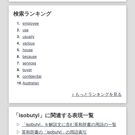
検索ランキング
1.
employee
2.
use
3.
usually
4.
various
5.
house
6.
because
7.
services
8.
buyer
9.
confidential
10.
Australian
もっとランキングを見る
「isobutyl」に関連する表現一覧
「isobutyl」を解説文に含む英和辞書の用語の一覧
英和辞書の「isobutyl」の用語索引