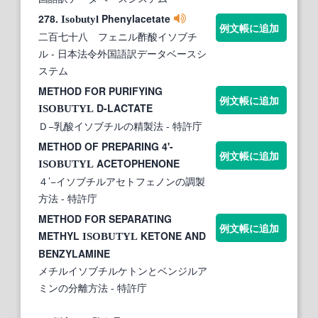
278.
Phenylacetate
Isobutyl
例文帳に追加
二百七十八 フェニル酢酸イソブチ
ル
- 日本法令外国語訳データベースシ
ステム
METHOD FOR PURIFYING
例文帳に追加
D-LACTATE
ISOBUTYL
Ｄ−乳酸イソブチルの精製法
- 特許庁
METHOD OF PREPARING 4'-
例文帳に追加
ACETOPHENONE
ISOBUTYL
４’−イソブチルアセトフェノンの調製
方法
- 特許庁
METHOD FOR SEPARATING
例文帳に追加
METHYL
KETONE AND
ISOBUTYL
BENZYLAMINE
メチルイソブチルケトンとベンジルア
ミンの分離方法
- 特許庁