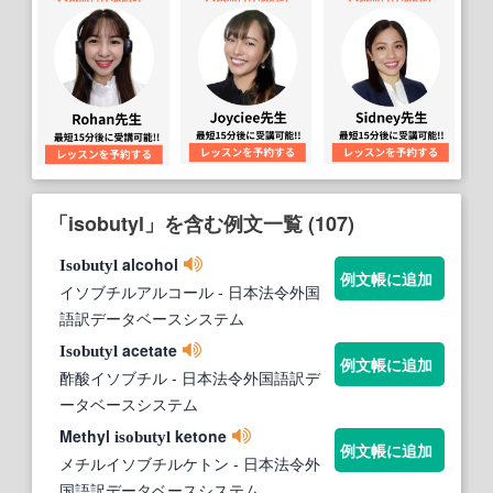
「isobutyl」を含む例文一覧 (107)
alcohol
Isobutyl
例文帳に追加
イソブチルアルコール
- 日本法令外国
語訳データベースシステム
acetate
Isobutyl
例文帳に追加
酢酸イソブチル
- 日本法令外国語訳デ
ータベースシステム
Methyl
ketone
isobutyl
例文帳に追加
メチルイソブチルケトン
- 日本法令外
国語訳データベースシステム