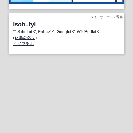
ライフサイエンス辞書
isobutyl
**
Scholar
,
Entrez
,
Google
,
WikiPedia
(
化学
命名法
)
イソブチル