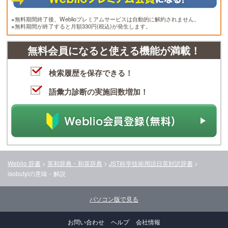
※無料期間終了後、Weblioプレミアムサービスは自動的に解約されません。
※無料期間が終了すると月額330円(税込)が発生します。
無料会員になると使える機能が満載！
検索履歴を保存できる！
語彙力診断の実施回数増加！
Weblio 辞書
>
英和辞典・和英辞典
>
JST科学技術用語日英対訳辞書
>
isobutyl
の意味・解説
パソコン版で見る
お問い合わせ
ヘルプ
会社情報