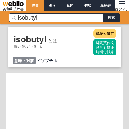
辞書
例文
診断
翻訳
単語帳
英和和英辞書
ログイン
単語
保存
を
isobutyl
とは
瞬間英作文
意味・読み方・使い方
発音も矯正
無料で試す
意味・対訳
イソブチル