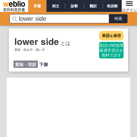
辞書
例文
診断
翻訳
単語帳
英和和英辞書
ログイン
単語
保存
を
lower side
とは
英語LINE指導
意味・読み方・使い方
最適学習法を
無料で試す
意味・対訳
下側