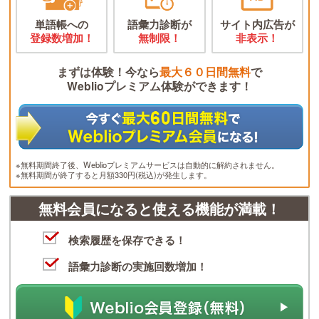
単語帳への
語彙力診断が
サイト内広告が
登録数増加！
無制限！
非表示！
まずは体験！今なら
最大６０日間無料
で
Weblioプレミアム体験ができます！
※無料期間終了後、Weblioプレミアムサービスは自動的に解約されません。
※無料期間が終了すると月額330円(税込)が発生します。
無料会員になると使える機能が満載！
検索履歴を保存できる！
語彙力診断の実施回数増加！