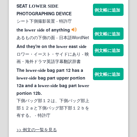
SEAT
LOWER
SIDE
例文帳に追加
PHOTOGRAPHING DEVICE
シート下側撮影装置
- 特許庁
the
of anything
lower
side
例文帳に追加
あるものの下側の面
- 日本語WordNet
And they're on the
east
lower
side
例文帳に追加
ロワー・イースト・サイドにあり
- 映
画・海外ドラマ英語字幕翻訳辞書
The
bag part 12 has a
lower-side
例文帳に追加
bag part upper portion
lower-side
12a and a
bag part
lower-side
lower
portion 12b.
下側バッグ部１２は、下側バッグ部上
部１２ａと下側バッグ部下部１２ｂを
有する。
- 特許庁
>> 例文の一覧を見る