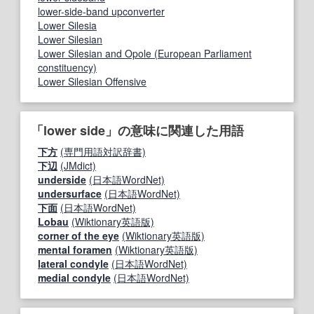
lower-side-band upconverter
Lower Silesia
Lower Silesian
Lower Silesian and Opole (European Parliament
constituency)
Lower Silesian Offensive
「lower side」の意味に関連した用語
下方
(専門用語対訳辞書)
下辺
(JMdict)
underside
(日本語WordNet)
undersurface
(日本語WordNet)
下面
(日本語WordNet)
Lobau
(Wiktionary英語版)
corner of the eye
(Wiktionary英語版)
mental foramen
(Wiktionary英語版)
lateral condyle
(日本語WordNet)
medial condyle
(日本語WordNet)