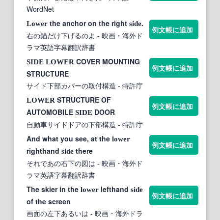
WordNet
the anchor on the right
.
Lower
side
例文帳に追加
右の錨だけ下げるのよ
- 映画・海外ド
ラマ英語字幕翻訳辞書
COVER MOUNTING
SIDE
LOWER
例文帳に追加
STRUCTURE
サイド下部カバーの取付構造
- 特許庁
STRUCTURE OF
LOWER
例文帳に追加
AUTOMOBILE
DOOR
SIDE
自動車サイドドアの下部構造
- 特許庁
And what you see, at the
lower
例文帳に追加
righthand
there
side
それであの右下の図は
- 映画・海外ド
ラマ英語字幕翻訳辞書
The skier in the
lefthand
lower
side
例文帳に追加
of the screen
画面の左下あるいは
- 映画・海外ドラ