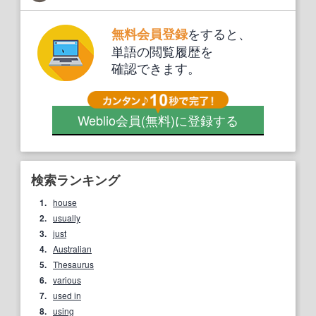
をすると、
無料会員登録
単語の閲覧履歴を
確認できます。
Weblio会員
(無料)
に登録する
検索ランキング
1.
house
2.
usually
3.
just
4.
Australian
5.
Thesaurus
6.
various
7.
used in
8.
using