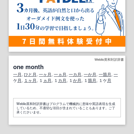
Weblio英和対訳辞書
one month
一月
,
ひと月
,
一ヶ月
,
一
ヵ月
,
一
カ月
,
一
か月
,
一箇月
,
一
ケ
月
,
１ヶ月
, １
ヵ月
, １
カ月
, １
か月
, １
箇月
, １ケ
月
Weblio英和対訳辞書はプログラムで機械的に意味や英語表現を生成
しているため、不適切な項目が含まれていることもあります。ご了
承くださいませ。