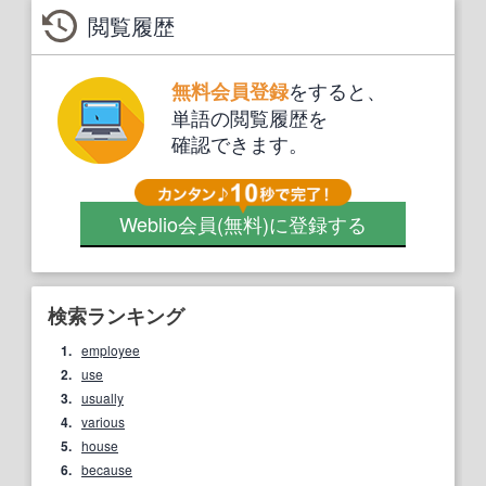
閲覧履歴
をすると、
無料会員登録
単語の閲覧履歴を
確認できます。
Weblio会員
(無料)
に登録する
検索ランキング
1.
employee
2.
use
3.
usually
4.
various
5.
house
6.
because