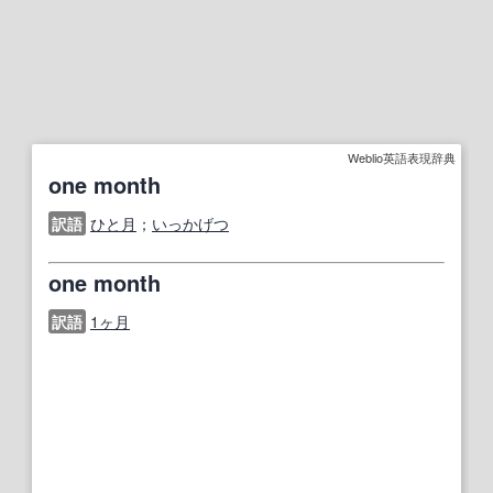
Weblio英語表現辞典
one month
訳語
ひと月
；
いっかげつ
one month
訳語
1ヶ月