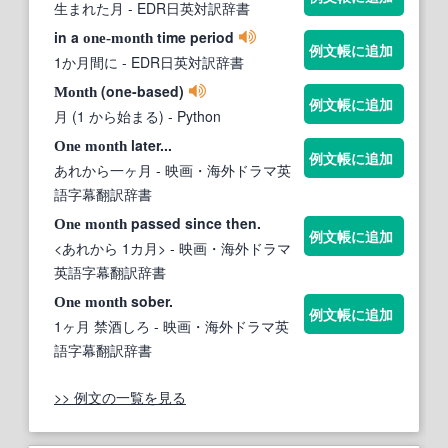
生まれた月
- EDR日英対訳辞書
in a
time period
one-month
例文帳に追加
1か月間に
- EDR日英対訳辞書
(one-based)
Month
例文帳に追加
月 (1 から始まる)
- Python
later...
One
month
例文帳に追加
あれから一ヶ月
- 映画・海外ドラマ英
語字幕翻訳辞書
passed since then.
One
month
例文帳に追加
<あれから 1カ月>
- 映画・海外ドラマ
英語字幕翻訳辞書
sober.
One
month
例文帳に追加
1ヶ月 禁酒しろ
- 映画・海外ドラマ英
語字幕翻訳辞書
>> 例文の一覧を見る