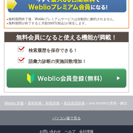
※無料期間終了後、Weblioプレミアムサービスは自動的に解約されません。
※無料期間が終了すると月額330円(税込)が発生します。
無料会員になると使える機能が満載！
検索履歴を保存できる！
語彙力診断の実施回数増加！
Weblio 辞書
>
英和辞典・和英辞典
>
英語表現辞典
>
one month
の意味・解説
パソコン版で見る
お問い合わせ
ヘルプ
会社情報