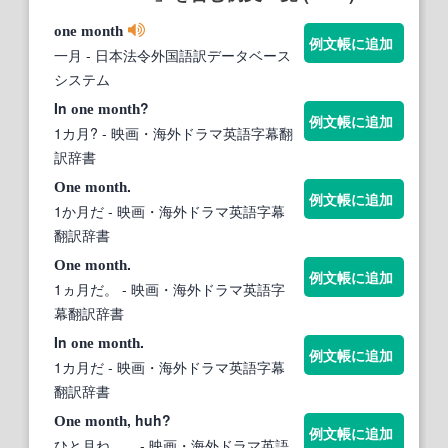
one
month
例文帳に追加
一月
- 日本法令外国語訳データベース
システム
In
?
one
month
例文帳に追加
1カ月?
- 映画・海外ドラマ英語字幕翻
訳辞書
.
One
month
例文帳に追加
1か月だ
- 映画・海外ドラマ英語字幕
翻訳辞書
.
One
month
例文帳に追加
1ヵ月だ。
- 映画・海外ドラマ英語字
幕翻訳辞書
In
.
one
month
例文帳に追加
1カ月だ
- 映画・海外ドラマ英語字幕
翻訳辞書
, huh?
One
month
例文帳に追加
ひと月ね...。
- 映画・海外ドラマ英語