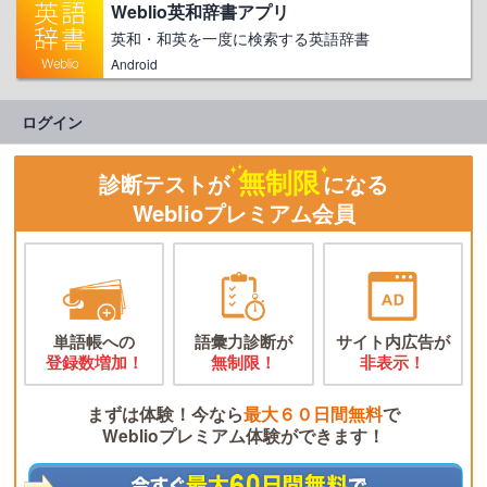
Weblio英和辞書アプリ
英和・和英を一度に検索する英語辞書
Android
ログイン
無制限
診断テストが
になる
Weblioプレミアム会員
単語帳への
語彙力診断が
サイト内広告が
登録数増加！
無制限！
非表示！
まずは体験！今なら
最大６０日間無料
で
Weblioプレミアム体験ができます！