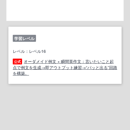
学習レベル
レベル：レベル16
オーダメイド例文 × 瞬間英作文：言いたいこと起
公式
点で例文を生成→即アウトプット練習→“パッと出る”回路
を構築。