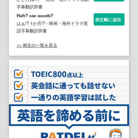
字幕翻訳辞書
Huh?
?
one
month
例文帳に追加
はぁ!? 1か月!?
- 映画・海外ドラマ英
語字幕翻訳辞書
>> 例文の一覧を見る