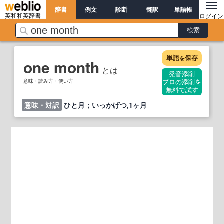
辞書
例文
診断
翻訳
単語帳
英和和英辞書
ログイン
単語
保存
を
one month
とは
発音添削
意味・読み方・使い方
プロの添削を
無料で試す
意味・対訳
ひと月；いっかげつ,1ヶ月