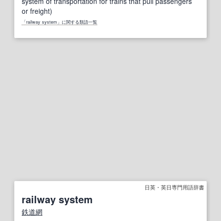
system of transportation for trains that pull passengers
or freight)
「railway system」に関する類語一覧
日英・英日専門用語辞書
railway system
鉄道網