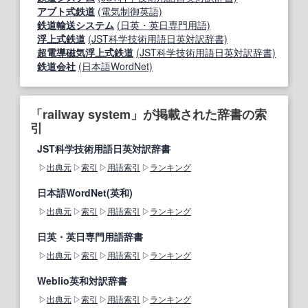
アブト式鉄道
(電気制御英語)
鉄道輸送システム
(日英・英日専門用語)
浮上式鉄道
(JST科学技術用語日英対訳辞書)
超電導磁気浮上式鉄道
(JST科学技術用語日英対訳辞書)
鉄道会社
(日本語WordNet)
「railway system」が掲載された辞書の索
引
JST科学技術用語日英対訳辞書
出典元
索引
用語索引
ランキング
日本語WordNet(英和)
出典元
索引
用語索引
ランキング
日英・英日専門用語辞書
出典元
索引
用語索引
ランキング
Weblio英和対訳辞書
出典元
索引
用語索引
ランキング