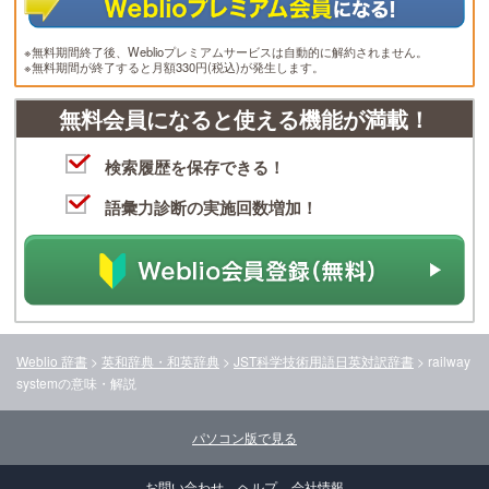
※無料期間終了後、Weblioプレミアムサービスは自動的に解約されません。
※無料期間が終了すると月額330円(税込)が発生します。
無料会員になると使える機能が満載！
検索履歴を保存できる！
語彙力診断の実施回数増加！
Weblio 辞書
>
英和辞典・和英辞典
>
JST科学技術用語日英対訳辞書
>
railway
system
の意味・解説
パソコン版で見る
お問い合わせ
ヘルプ
会社情報