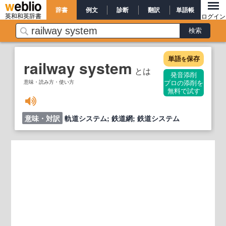
辞書
例文
診断
翻訳
単語帳
英和和英辞書
ログイン
単語
保存
を
railway system
とは
発音添削
意味・読み方・使い方
プロの添削を
無料で試す
意味・対訳
軌道システム; 鉄道網; 鉄道システム