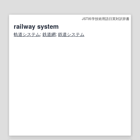
JST科学技術用語日英対訳辞書
railway system
軌道
システム
;
鉄道網
;
鉄道システム