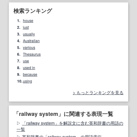
検索ランキング
1.
house
2.
just
3.
usually
4.
Australian
5.
various
6.
Thesaurus
7.
use
8.
used in
9.
because
10.
using
もっとランキングを見る
「railway system」に関連する表現一覧
「railway system」を解説文に含む英和辞書の用語の
一覧
英和辞書の「railway system」の用語索引