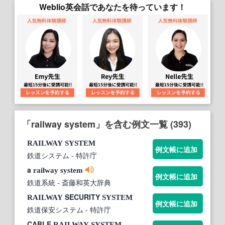
Weblio英会話であなたを待っています！
「railway system」を含む例文一覧 (393)
RAILWAY
SYSTEM
例文帳に追加
鉄道システム
- 特許庁
a
railway
system
例文帳に追加
鉄道系統
- 斎藤和英大辞典
SECURITY
RAILWAY
SYSTEM
例文帳に追加
鉄道保安システム
- 特許庁
CABLE
RAILWAY
SYSTEM