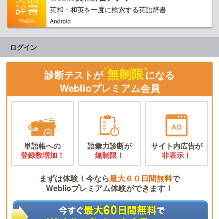
英和・和英を一度に検索する英語辞書
Android
ログイン
無制限
診断テストが
になる
Weblioプレミアム会員
単語帳への
語彙力診断が
サイト内広告が
登録数増加！
無制限！
非表示！
まずは体験！今なら
最大６０日間無料
で
Weblioプレミアム体験ができます！