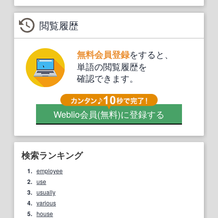
閲覧履歴
をすると、
無料会員登録
単語の閲覧履歴を
確認できます。
Weblio会員
(無料)
に登録する
検索ランキング
1.
employee
2.
use
3.
usually
4.
various
5.
house