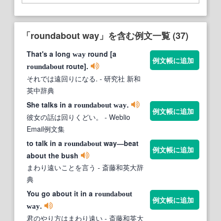
「roundabout way」を含む例文一覧 (37)
That's a long
round [a
way
例文帳に追加
route].
roundabout
それでは遠回りになる.
- 研究社 新和
英中辞典
She talks in a
.
roundabout
way
例文帳に追加
彼女の話は回りくどい。
- Weblio
Email例文集
to talk in a
way―beat
roundabout
例文帳に追加
about the bush
まわり遠いことを言う
- 斎藤和英大辞
典
You go about it in a
roundabout
例文帳に追加
.
way
君のやり方はまわり遠い
- 斎藤和英大