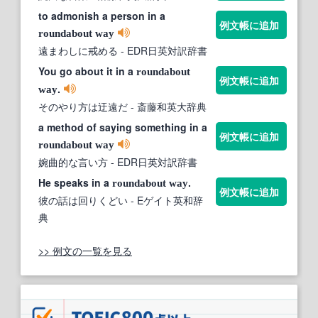
to admonish a person in a
例文帳に追加
roundabout
way
遠まわしに戒める
- EDR日英対訳辞書
You go about it in a
roundabout
例文帳に追加
.
way
そのやり方は迂遠だ
- 斎藤和英大辞典
a method of saying something in a
例文帳に追加
roundabout
way
婉曲的な言い方
- EDR日英対訳辞書
He speaks in a
.
roundabout
way
例文帳に追加
彼の話は回りくどい
- Eゲイト英和辞
典
>> 例文の一覧を見る