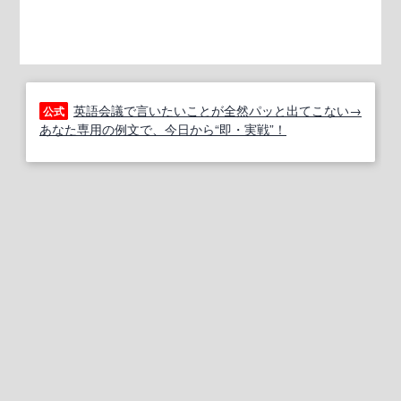
英語会議で言いたいことが全然パッと出てこない→
公式
あなた専用の例文で、今日から“即・実戦”！