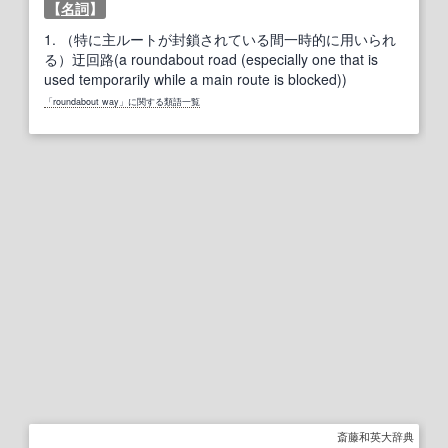
【
名詞
】
1.
（特に主ルートが封鎖されている間一時的に用いられ
る）迂回路(a roundabout road (especially one that is
used temporarily while a main route is blocked))
「roundabout way」に関する類語一覧
斎藤和英大辞典