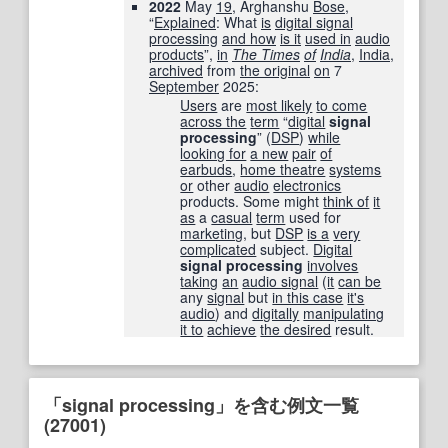
2022
May
19
, Arghanshu
Bose
,
“
Explained
: What
is
digital signal
processing
and how
is it
used in
audio
products
”,
in
The Times
of
India
‎,
India
,
archived
from
the original
on
7
September
2025
:
Users
are
most likely
to come
across the
term
“
digital
signal
processing
” (
DSP
)
while
looking for
a new
pair
of
earbuds
,
home theatre
systems
or
other
audio
electronics
products. Some might
think of
it
as
a
casual
term
used for
marketing
, but
DSP
is a
very
complicated
subject.
Digital
signal processing
involves
taking
an
audio signal
(
it
can be
any
signal
but
in this case
it's
audio
) and
digitally
manipulating
it to
achieve
the desired
result.
「signal processing」を含む例文一覧
(27001)