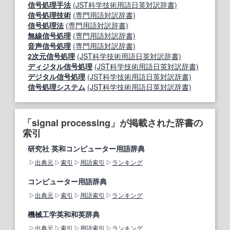
信号処理手法
(JST科学技術用語日英対訳辞書)
信号処理技術
(専門用語対訳辞書)
信号処理法
(専門用語対訳辞書)
無線信号処理
(専門用語対訳辞書)
音声信号処理
(専門用語対訳辞書)
2次元信号処理
(JST科学技術用語日英対訳辞書)
ディジタル信号処理
(JST科学技術用語日英対訳辞書)
デジタル信号処理
(JST科学技術用語日英対訳辞書)
信号処理システム
(JST科学技術用語日英対訳辞書)
「signal processing」が掲載された辞書の
索引
研究社 英和コンピューター用語辞典
出典元
索引
用語索引
ランキング
コンピューター用語辞典
出典元
索引
用語索引
ランキング
機械工学英和和英辞典
出典元
索引
用語索引
ランキング