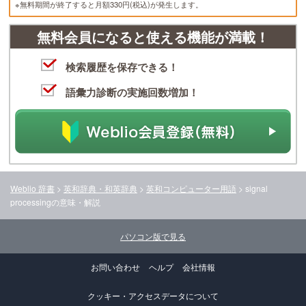
※無料期間が終了すると月額330円(税込)が発生します。
無料会員になると使える機能が満載！
検索履歴を保存できる！
語彙力診断の実施回数増加！
Weblio 辞書
>
英和辞典・和英辞典
>
英和コンピューター用語
>
signal
processing
の意味・解説
パソコン版で見る
お問い合わせ
ヘルプ
会社情報
クッキー・アクセスデータについて