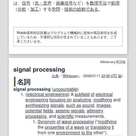
は、
信号
（
光・音
声
・
画像信号
など）を
数理
手法
で
処理
（
分析
・
加工
）する
学問
・
技術の
総称
である
。
Weblio英和対訳辞書はプログラムで機械的に意味や英語表現を生成
しているため、不適切な項目が含まれていることもあります。ご了
承くださいませ。
Wiktionary英語版
signal processing
出典
:『
Wiktionary
』 (2026/01/11
23
:
39
UTC
版
)
名詞
signal processing
(
uncountable
)
(
electrical engineering
)
A
subfield
of
electrical
engineering
focusing on
analyzing
,
modifying
and
synthesizing
signals
,
such as
sound
,
images
,
potential
fields
,
seismic
signals
,
altimetry
processing
, and
scientific
measurements.
Synonym
of
wave processing
(
“
modifying
the
properties
of a
wave
or
translating
it
from one
environment
to the
other
”
)
.