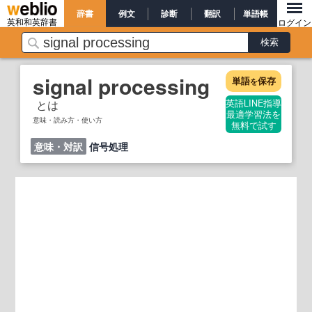
辞書
例文
診断
翻訳
単語帳
英和和英辞書
ログイン
signal processing
単語
保存
を
とは
英語LINE指導
最適学習法を
意味・読み方・使い方
無料で試す
意味・対訳
信号処理