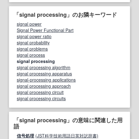
「signal processing」のお隣キーワード
signal power
Signal Power Functional Part
signal power ratio
signal probability
signal problems
signal process
signal processing
signal processing algorithm
signal processing apparatus
signal‐processing applications
signal processing approach
signal processing circuit
signal processing circuits
「signal processing」の意味に関連した用
語
信号処理
(JST科学技術用語日英対訳辞書)