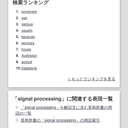
検索ランキング
1.
employee
2.
use
3.
various
4.
usually
5.
because
6.
services
7.
house
8.
Australian
9.
august
10.
Katakame
もっとランキングを見る
「signal processing」に関連する表現一覧
「signal processing」を解説文に含む英和辞書の用
語の一覧
英和辞書の「signal processing」の用語索引