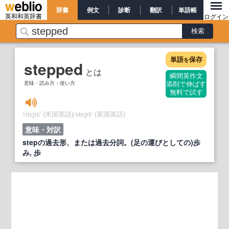
辞書
例文
診断
翻訳
単語帳
英和和英辞書
ログイン
単語
保存
を
stepped
とは
瞬間英作文
意味・読み方・使い方
添削で伸ばす
無料で試す
/
/
(米国英語)
/
/
(英国英語)
stɛpt
stept
意味・対訳
stepの過去形、または過去分詞。(足の運びとしての)歩
み, 歩