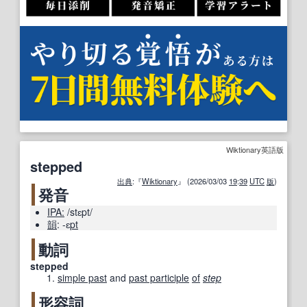
Wiktionary英語版
stepped
出典
:『
Wiktionary
』 (2026/03/03
19
:
39
UTC
版
)
発音
IPA:
/stɛpt/
韻
:
-ɛ
pt
動詞
stepped
simple past
and
past participle
of
step
形容詞