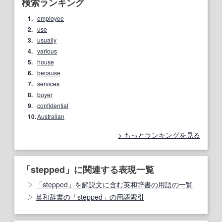
検索ランキング
1.
employee
2.
use
3.
usually
4.
various
5.
house
6.
because
7.
services
8.
buyer
9.
confidential
10.
Australian
もっとランキングを見る
「stepped」に関連する表現一覧
「stepped」を解説文に含む英和辞書の用語の一覧
英和辞書の「stepped」の用語索引