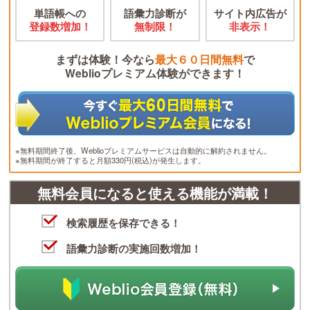
単語帳への
語彙力診断が
サイト内広告が
登録数増加！
無制限！
非表示！
まずは体験！今なら
最大６０日間無料
で
Weblioプレミアム体験ができます！
※無料期間終了後、Weblioプレミアムサービスは自動的に解約されません。
※無料期間が終了すると月額330円(税込)が発生します。
無料会員になると使える機能が満載！
検索履歴を保存できる！
語彙力診断の実施回数増加！