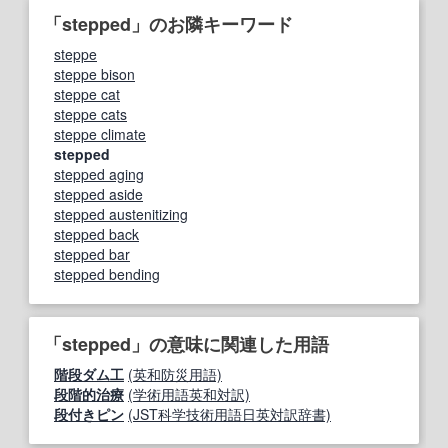
「stepped」のお隣キーワード
steppe
steppe bison
steppe cat
steppe cats
steppe climate
stepped
stepped aging
stepped aside
stepped austenitizing
stepped back
stepped bar
stepped bending
「stepped」の意味に関連した用語
階段ダム工
(英和防災用語)
段階的治療
(学術用語英和対訳)
段付きピン
(JST科学技術用語日英対訳辞書)