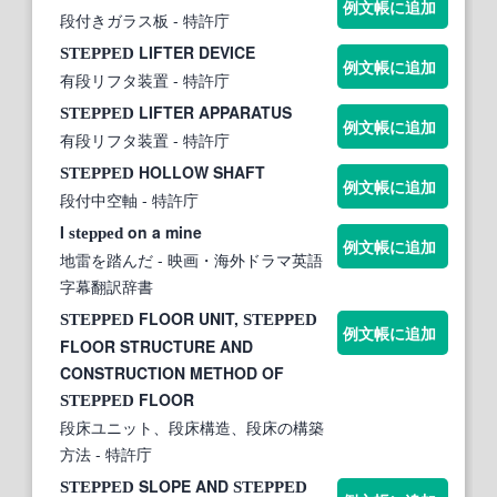
例文帳に追加
段付きガラス板
- 特許庁
LIFTER DEVICE
STEPPED
例文帳に追加
有段リフタ装置
- 特許庁
LIFTER APPARATUS
STEPPED
例文帳に追加
有段リフタ装置
- 特許庁
HOLLOW SHAFT
STEPPED
例文帳に追加
段付中空軸
- 特許庁
I
on a mine
stepped
例文帳に追加
地雷を踏んだ
- 映画・海外ドラマ英語
字幕翻訳辞書
FLOOR UNIT,
STEPPED
STEPPED
例文帳に追加
FLOOR STRUCTURE AND
CONSTRUCTION METHOD OF
FLOOR
STEPPED
段床ユニット、段床構造、段床の構築
方法
- 特許庁
SLOPE AND
STEPPED
STEPPED