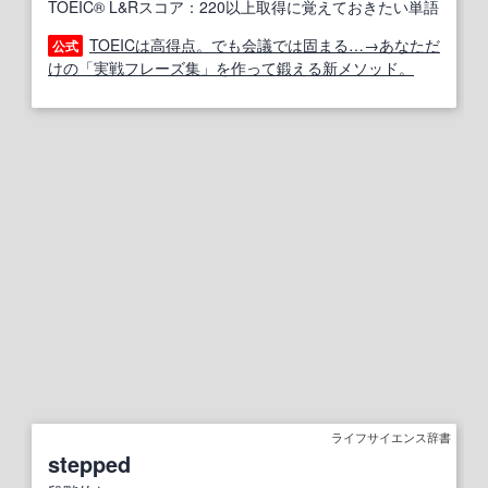
TOEIC® L&Rスコア：220以上取得に覚えておきたい単語
TOEICは高得点。でも会議では固まる…→あなただ
公式
けの「実戦フレーズ集」を作って鍛える新メソッド。
ライフサイエンス辞書
stepped