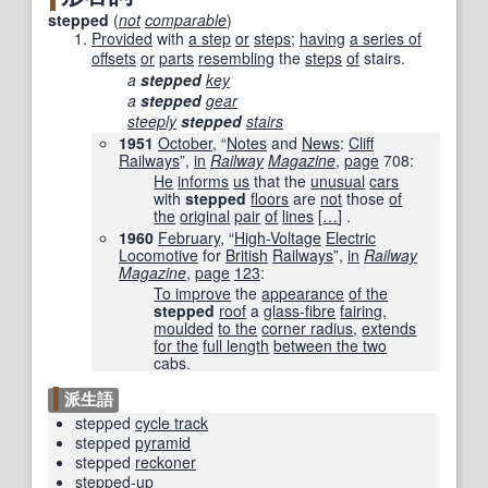
stepped
(
not
comparable
)
Provided
with
a step
or
steps
;
having
a series of
offsets
or
parts
resembling
the
steps
of
stairs.
a
stepped
key
a
stepped
gear
steeply
stepped
stairs
1951
October
, “
Notes
and
News
:
Cliff
Railways
”,
in
Railway
Magazine
,
page
708
:
He
informs
us
that the
unusual
cars
with
stepped
floors
are
not
those
of
the
original
pair
of
lines
[
…
]
.
1960
February
, “
High-Voltage
Electric
Locomotive
for
British
Railways
”,
in
Railway
Magazine
,
page
123
:
To improve
the
appearance
of the
stepped
roof
a
glass-fibre
fairing
,
moulded
to the
corner radius
,
extends
for the
full length
between the two
cabs.
派生語
stepped
cycle track
stepped
pyramid
stepped
reckoner
stepped-up