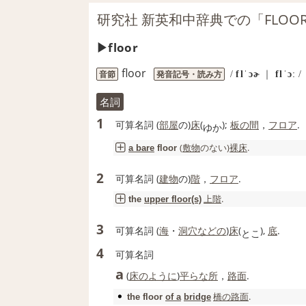
研究社 新英和中辞典での「FLOO
floor
floor
音節
発音記号・読み方
/
flˈɔɚ
｜
flˈɔː
/
名詞
1
可算名詞
(
部屋
の)
床
(
);
板の間
，
フロア
.
ゆか
(
敷物
のない)
裸床
.
a bare
floor
2
可算名詞
(
建物
の)
階
，
フロア
.
上階
.
the
upper floor
(s)
3
可算名詞
(
海
・
洞穴
などの
)
床
(
),
底
.
とこ
4
可算名詞
a
(
床
のように
)
平らな
所
，
路面
.
橋の
路面
.
the
floor
of a
bridge