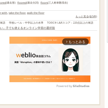
oored
(過去形)
floored
(過去分詞)
floors
(三人称単数現在)
r with
,
take the floor
,
walk the floor
もっと見る(全5件)
の単語
学校レベル
：
中学以上の水準
TOEIC® L&Rスコア
：
220点以上の単語
い」子でも使えるオンライン学習の選択肢
もっとみる
arrow_forward_ios
Powered by 
GliaStudios
M
u