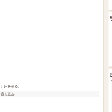
で〕
床
を
張る
.
に
床
を
張る
.