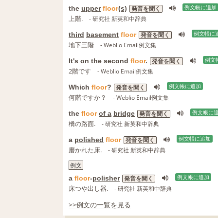
the
upper
floor
(s)
例文帳に追加
発音を聞く
上階.
- 研究社 新英和中辞典
third
basement
floor
例文帳に
発音を聞く
地下三階
- Weblio Email例文集
It
'
s on
the second
floor
.
例文
発音を聞く
2階です
- Weblio Email例文集
Which
floor
?
例文帳に追加
発音を聞く
何階ですか？
- Weblio Email例文集
the
floor
of a
bridge
例文帳に
発音を聞く
橋の路面.
- 研究社 新英和中辞典
a
polished
floor
例文帳に追加
発音を聞く
磨かれた床.
- 研究社 新英和中辞典
例文
a
floor
‐
polisher
例文帳に追加
発音を聞く
床つや出し器.
- 研究社 新英和中辞典
>>例文の一覧を見る