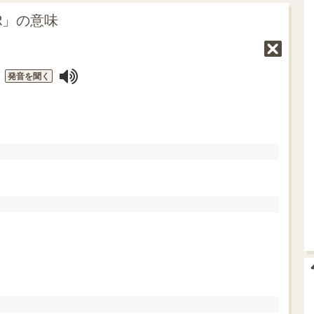
t
R」の意味
e
発音を聞く