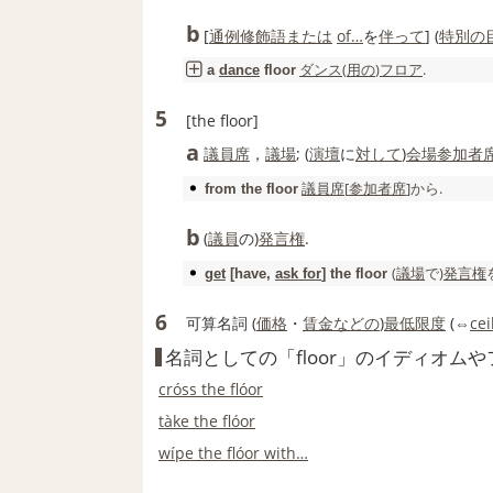
b
[
通例
修飾語
または
of…
を
伴って
] (
特別の
ダンス
(
用の
)
フロア
.
a
dance
floor
5
[the floor]
a
議員
席
，
議場
; (
演壇
に
対して
)
会場
参加者
議員
席
[
参加者
席
]から.
from the
floor
b
(
議員
の)
発言権
.
(
議場
で)
発言権
get
[have,
ask for
] the
floor
6
可算名詞
(
価格
・
賃金
などの
)
最低限度
(⇔
cei
名詞としての「floor」のイディオム
cróss the flóor
tàke the flóor
wípe the flóor with…