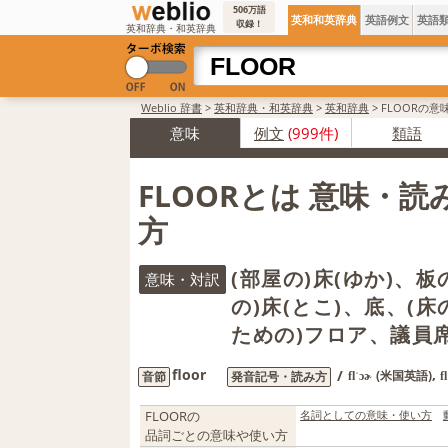
506万語
英和和英辞典
英語例文
英語
収録！
英和辞典・和英辞典
Weblio 辞書
>
英和辞典・和英辞典
>
英和辞典
>
FLOORの意
意味
例文
(999件)
類語
FLOORとは 意味・
方
(部屋の)床(ゆか)、
意味・対訳
の)床(とこ)、底、(
ための)フロア、議員
floor
,
/
(米国英語)
音節
発音記号・読み方
flˈɔɚ
fl
FLOORの
名詞としての意味・使い方
品詞ごとの意味や使い方