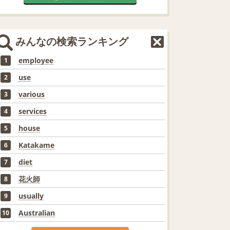
みんなの検索ランキング
employee
1
use
2
various
3
services
4
house
5
Katakame
6
diet
7
花火師
8
usually
9
Australian
10