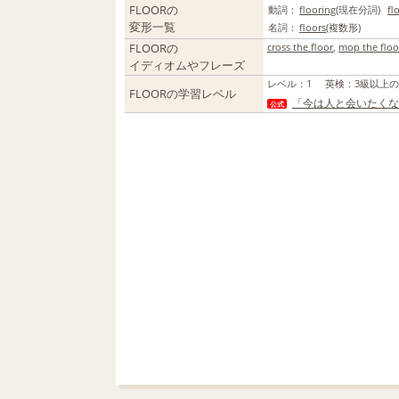
FLOORの
動詞：
flooring
(現在分詞)
fl
変形一覧
名詞：
floors
(複数形)
FLOORの
cross the floor
,
mop the floo
イディオムやフレーズ
レベル
：
1
英検
：
3級以上
FLOORの学習レベル
「今は人と会いたくな
公式