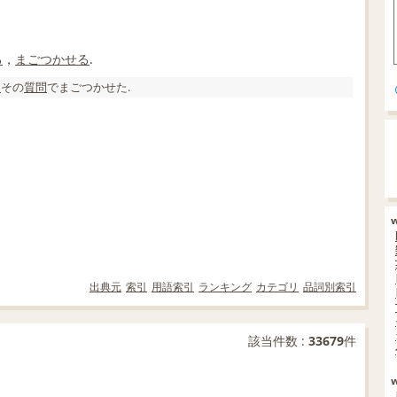
る
，
まごつかせる
.
を
その
質問
でまごつかせた.
出典元
索引
用語索引
ランキング
カテゴリ
品詞別索引
該当件数 :
33679
件