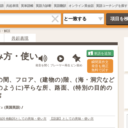
類語
共起表現
英単語帳
英語力診断
英語翻訳
オンライン英会話
英語コーチングを探す
味・解説
共起表現
読み方・使い
単語を追加
瞬間英作文
発音を聞く
プレーヤー再生
ピン留め
発音も矯正
無料で試す
板の間、フロア、(建物の)階、(海・洞穴など
床のように)平らな所、路面、(特別の目的の
席
/
(英国英語)
ˈɔː
動詞 他動詞としての意味・使い方
【語源】としての意味・使い方