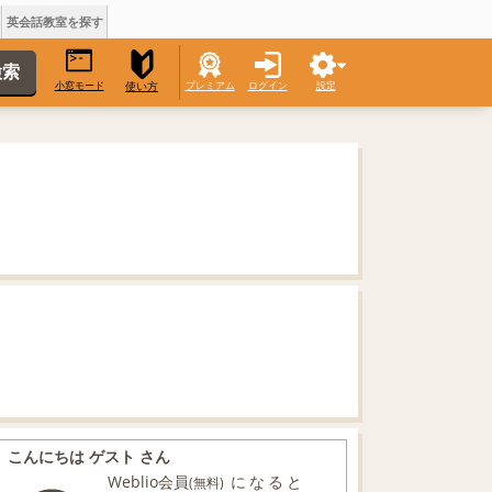
英会話教室を探す
小窓モード
プレミアム
ログイン
設定
使い方
こんにちは ゲスト さん
Weblio会員
になると
(無料)