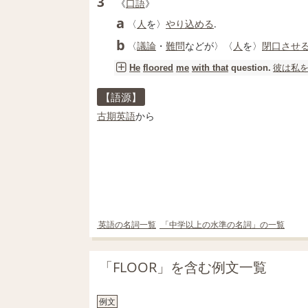
3
《
口語
》
a
〈
人
を〉
やり込める
.
b
〈
議論
・
難問
などが〉〈
人
を〉
閉口
させ
彼は
私
He
floored
me
with that
question.
【語源】
古期
英語
から
英語の名詞一覧
「中学以上の水準の名詞」の一覧
「FLOOR」を含む例文一覧
例文