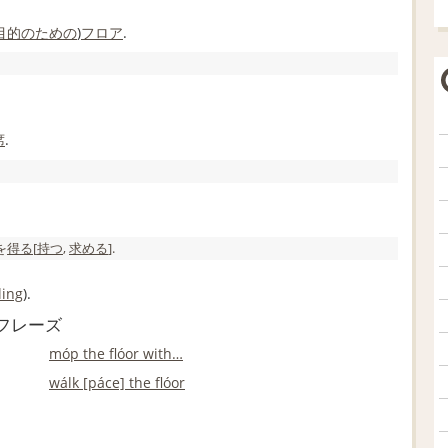
目的の
ための
)
フロア
.
席
.
を
得る
[
持つ
,
求める
].
ling
).
やフレーズ
móp the flóor with…
wálk [páce] the flóor