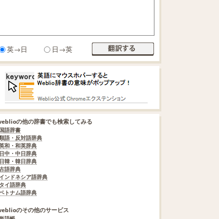
英→日
日→英
weblioの他の辞書でも検索してみる
国語辞書
類語・反対語辞典
英和・和英辞典
日中・中日辞典
日韓・韓日辞典
古語辞典
インドネシア語辞典
タイ語辞典
ベトナム語辞典
weblioのその他のサービス
単語帳