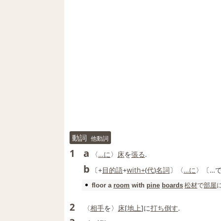
動詞
他動詞
a
1
〈
…に
〉
床
を
張る
.
b
〔+
目的語
+
with+
(
代
)
名詞
〕〈
…に
〉〔…
松
材
で
部屋
floor
a
room
with
pine
boards
2
〈
相手
を〉
床
[
地上
]に
打ち倒す
.