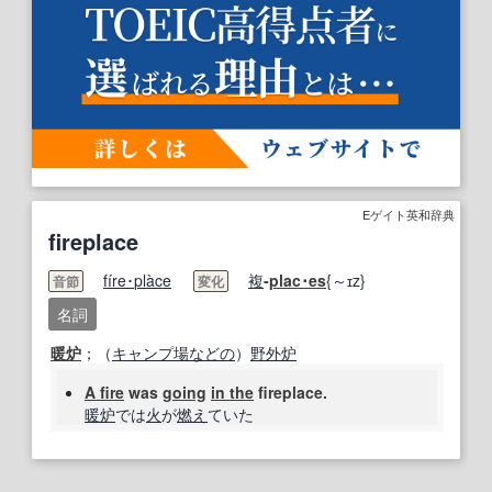
Eゲイト英和辞典
fireplace
fi
re･
pla
ce
複
-
plac･es
{～ɪz}
音節
変化
名詞
暖炉
；（
キャンプ場
などの
）
野外
炉
A fire
was
going
in the
fireplace.
暖炉
では
火
が
燃え
ていた