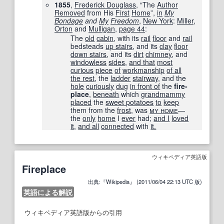
1855
,
Frederick Douglass
, “The
Author
Removed
from His
First
Home
”,
in
My
Bondage
and
My
Freedom
,
New York
:
Miller
,
Orton
and
Mulligan
,
page 44
:
The
old
cabin
, with its
rail
floor
and
rail
bedsteads
up stairs
, and its
clay
floor
down stairs
, and its
dirt
chimney
, and
windowless
sides
,
and that
most
curious
piece
of
workmanship
of all
the rest
, the
ladder
stairway
, and the
hole
curiously
dug
in front of
the
fire-
place
,
beneath
which
grandmammy
placed
the
sweet potatoes
to
keep
them from the
frost
, was
my home
—
the
only
home
I
ever
had;
and I
loved
it
,
and all
connected
with
it.
ウィキペディア英語版
Fireplace
出典:『Wikipedia』 (2011/06/04 22:13 UTC 版)
英語による解説
ウィキペディア英語版からの引用