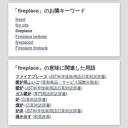
「fireplace」のお隣キーワード
firepit
fire pits
fireplace
Fireplace bellows
fireplaced
Fireplace fireback
「fireplace」の意味に関連した用語
ファイアプレース
(JST科学技術用語日英対訳辞書)
暖炉用ふいご
(英和商品・サービス国際分類名)
暖炉
(JST科学技術用語日英対訳辞書)
ガス暖炉
(専門用語対訳辞書)
炉
(日英対訳辞書)
煖炉
(日英対訳辞書)
炉床
(JST科学技術用語日英対訳辞書)
掻き出す
(和英辞典)