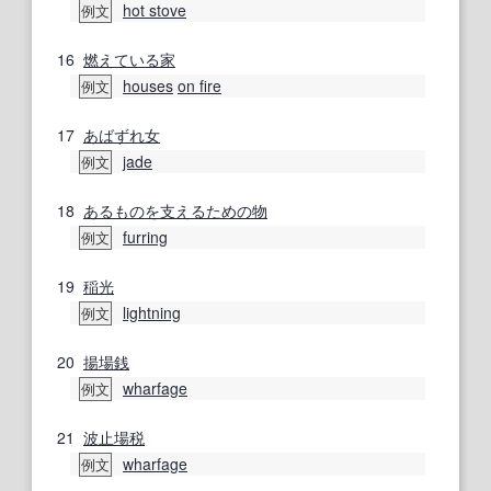
hot stove
例文
16
燃えている
家
houses
on fire
例文
17
あばずれ女
jade
例文
18
あるもの
を支える
ための
物
furring
例文
19
稲光
lightning
例文
20
揚場
銭
wharfage
例文
21
波止場
税
wharfage
例文