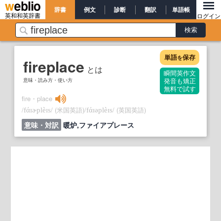
辞書
例文
診断
翻訳
単語帳
英和和英辞書
ログイン
単語
保存
を
fireplace
とは
瞬間英作文
意味・読み方・使い方
発音も矯正
無料で試す
fire・place
/
/
(米国英語)
/
/
(英国英語)
fάɪɚplèɪs
fάɪəplèɪs
意味・対訳
暖炉,ファイアプレース