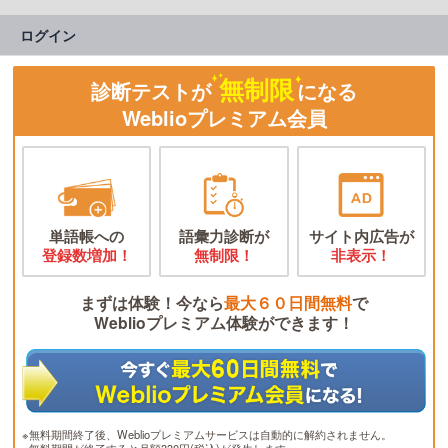
ログイン
無制限
診断テストが
になる
Weblioプレミアム会員
単語帳への
語彙力診断が
サイト内広告が
登録数増加！
無制限！
非表示！
まずは体験！今なら
最大６０日間無料
で
Weblioプレミアム体験ができます！
※無料期間終了後、Weblioプレミアムサービスは自動的に解約されません。
※無料期間が終了すると月額330円(税込)が発生します。