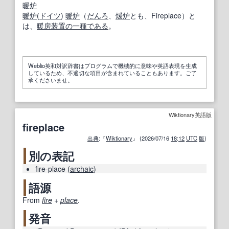
暖炉
暖炉
(
ドイツ
)
暖炉
（
だんろ
、
煖炉
とも、Fireplace）と
は、
暖房装置
の一種
である
。
Weblio英和対訳辞書はプログラムで機械的に意味や英語表現を生成
しているため、不適切な項目が含まれていることもあります。ご了
承くださいませ。
Wiktionary英語版
fireplace
出典
:『
Wiktionary
』 (2026/07/16
18
:
12
UTC
版
)
別の表記
fire-place
(
archaic
)
語源
From
fire
+‎
place
.
発音