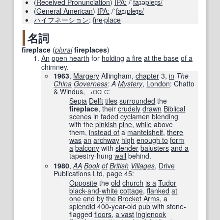
(
Received Pronunciation
)
IPA:
/ˈ
fa
ɪə
ple
ɪ
s/
(
General American
)
IPA:
/ˈ
fa
ɪɹ
ple
ɪ
s/
ハイフネーション
:
fire
‧
place
名詞
fireplace
(
plural
fireplaces
)
An
open hearth
for
holding
a fire
at the base
of a
chimney.
1963
,
Margery
Allingham,
chapter
3,
in
The
China
Governess
: A
Mystery
,
London
: Chatto
& Windus,
:
→OCLC
Sepia
Delft
tiles
surrounded
the
fireplace
, their
crudely
drawn
Biblical
scenes
in
faded
cyclamen
blending
with the
pinkish
pine
,
while
above
them,
instead of
a
mantelshelf
,
there
was
an
archway
high
enough to
form
a
balcony
with
slender
balusters
and a
tapestry-hung
wall
behind.
1980
,
AA
Book
of
British
Villages
,
Drive
Publications
Ltd
,
page
45
:
Opposite
the
old
church
is a
Tudor
black-and-white
cottage
,
flanked
at
one
end
by the
Brocket
Arms
, a
splendid
400-year-old
pub
with stone-
flagged
floors
,
a vast
inglenook