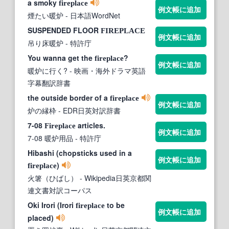
a smoky
fireplace
例文帳に追加
煙たい暖炉
- 日本語WordNet
SUSPENDED FLOOR
FIREPLACE
例文帳に追加
吊り床暖炉
- 特許庁
You wanna get the
?
fireplace
例文帳に追加
暖炉に行く?
- 映画・海外ドラマ英語
字幕翻訳辞書
the outside border of a
fireplace
例文帳に追加
炉の縁枠
- EDR日英対訳辞書
7-08
articles.
Fireplace
例文帳に追加
7-08 暖炉用品
- 特許庁
Hibashi (chopsticks used in a
例文帳に追加
)
fireplace
火箸（ひばし）
- Wikipedia日英京都関
連文書対訳コーパス
Oki Irori (Irori
to be
fireplace
例文帳に追加
placed)