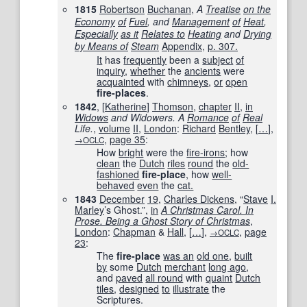
1815
Robertson
Buchanan
,
A
Treatise
on the
Economy
of
Fuel
, and
Management
of
Heat
,
Especially
as it
Relates to
Heating
and
Drying
by Means of
Steam
Appendix
,
p. 307.
It
has
frequently
been a
subject
of
inquiry
,
whether
the
ancients
were
acquainted
with
chimneys
,
or
open
fire-places
.
1842
, [
Katherine
]
Thomson
,
chapter
II
,
in
Widows
and Widowers. A
Romance
of
Real
Life.
,
volume
II
,
London
:
Richard
Bentley
,
[
…
]
,
,
page 35
:
→OCLC
How
bright
were the
fire-irons
; how
clean
the
Dutch
riles
round
the
old-
fashioned
fire-place
, how
well-
behaved
even
the
cat.
1843
December
19
,
Charles Dickens
, “
Stave
I.
Marley
’s Ghost.”,
in
A Christmas Carol. In
Prose. Being a Ghost Story of Christmas
,
London
:
Chapman
&
Hall
,
[
…
]
,
,
page
→OCLC
23
:
The
fire-place
was an
old one
,
built
by
some
Dutch
merchant
long ago
,
and
paved
all round
with
quaint
Dutch
tiles
,
designed
to
illustrate
the
Scriptures.