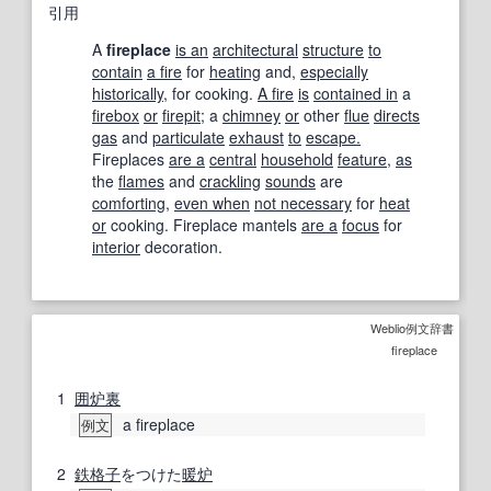
引用
A
fireplace
is an
architectural
structure
to
contain
a fire
for
heating
and,
especially
historically
, for cooking.
A fire
is
contained in
a
firebox
or
firepit
; a
chimney
or
other
flue
directs
gas
and
particulate
exhaust
to
escape.
Fireplaces
are a
central
household
feature
,
as
the
flames
and
crackling
sounds
are
comforting
,
even when
not necessary
for
heat
or
cooking. Fireplace mantels
are a
focus
for
interior
decoration.
Weblio例文辞書
fireplace
1
囲炉裏
a fireplace
例文
2
鉄格子
をつけた
暖炉