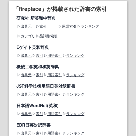
「fireplace」が掲載された辞書の索引
研究社 新英和中辞典
出典元
索引
用語索引
ランキング
カテゴリ
品詞別索引
Eゲイト英和辞典
出典元
索引
用語索引
ランキング
機械工学英和和英辞典
出典元
索引
用語索引
ランキング
JST科学技術用語日英対訳辞書
出典元
索引
用語索引
ランキング
日本語WordNet(英和)
出典元
索引
用語索引
ランキング
EDR日英対訳辞書
出典元
索引
用語索引
ランキング