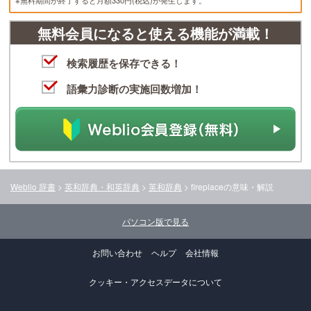
無料会員になると使える機能が満載！
検索履歴を保存できる！
語彙力診断の実施回数増加！
Weblio 辞書
>
英和辞典・和英辞典
>
英和辞典
>
fireplace
の意味・解説
パソコン版で見る
お問い合わせ
ヘルプ
会社情報
クッキー・アクセスデータについて