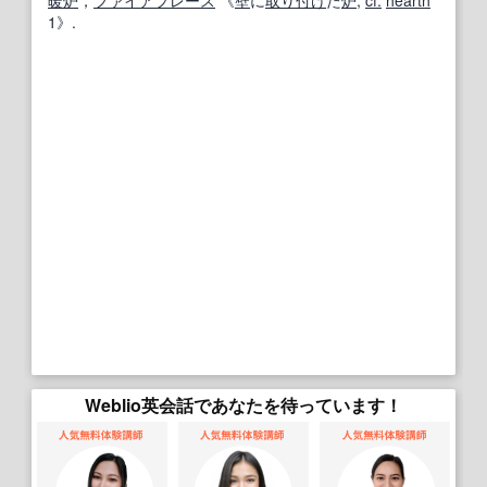
暖炉
，
ファイアプレース
《
壁
に
取り付け
た
炉
;
cf.
hearth
1》.
Weblio英会話であなたを待っています！