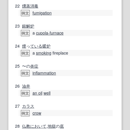
22
燻蒸消毒
fumigation
例文
23
鎔解
炉
a
cupola-furnace
例文
24
煙
っ
ている
暖炉
a
smoking
fireplace
例文
25
〜の
炎症
inflammation
例文
26
油井
an oil
well
例文
27
カラス
crow
例文
28
仏教
において
,
地獄
の
底