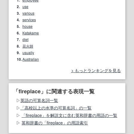
2.
use
3.
various
4.
services
5.
house
6.
Katakame
7.
diet
8.
花火師
9.
usually
10.
Australian
もっとランキングを見る
「fireplace」に関連する表現一覧
英語の可算名詞一覧
「高校以上の水準の可算名詞」の一覧
「fireplace」を解説文に含む英和辞書の用語の一覧
英和辞書の「fireplace」の用語索引