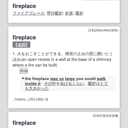
fireplace
ファイアプレース
;
壁
付
暖炉
;
炉床
;
暖炉
日本語WordNet(英和)
fireplace
【
名詞
】
1.
火をおこすことができる、煙突の土台の壁に開いたく
ぼみ(an open recess in a wall at the base of a chimney
where a fire can be built)
用例
the fireplace
was so
large
you could
walk
その中
を
歩ける
くらい
、
暖炉
は
とて
inside it
も
大き
かった
「fireplace」に関する類語一覧
EDR日英対訳辞書
fireplace