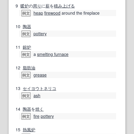
9
暖炉
の
周り
に
薪
を
積み上げる
heap
firewood
around the fireplace
例文
10
陶器
pottery
例文
11
鎔炉
a
smelting furnace
例文
12
脂肪油
grease
例文
13
セイヨウトネリコ
ash
例文
14
陶器
を
焼く
fire
pottery
例文
15
熱風炉