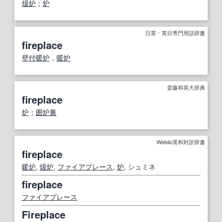
煖炉
；
炉
日英・英日専門用語辞書
fireplace
壁
付
暖炉
，
暖炉
斎藤和英大辞典
fireplace
炉
；
囲炉裏
Weblio英和対訳辞書
fireplace
暖炉
,
煖炉
,
ファイアプレース
,
炉
, シュミネ
fireplace
ファイアプレース
Fireplace