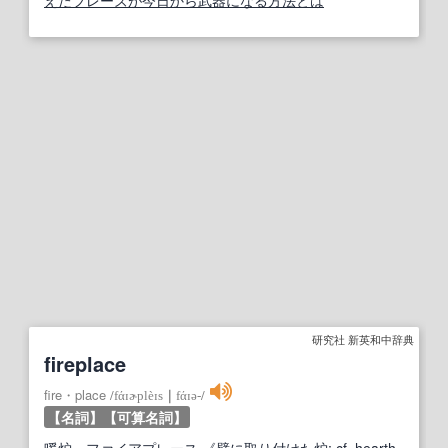
えたフレーズが今日から武器になる方法とは
研究社 新英和中辞典
fireplace
fire・place
/
fάɪɚplèɪs
｜
fάɪə‐
/
【名詞】
【可算名詞】