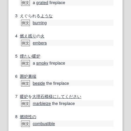
a
grated
fireplace
例文
3
えぐられる
ような
burning
例文
4
燃え残り
の
火
embers
例文
5
煙たい
暖炉
a
smoky
fireplace
例文
6
囲炉裏
端
beside
the fireplace
例文
7
暖炉
を
大理石
模様
にして
ください
marbleize
the fireplace
例文
8
燃焼性の
combustible
例文