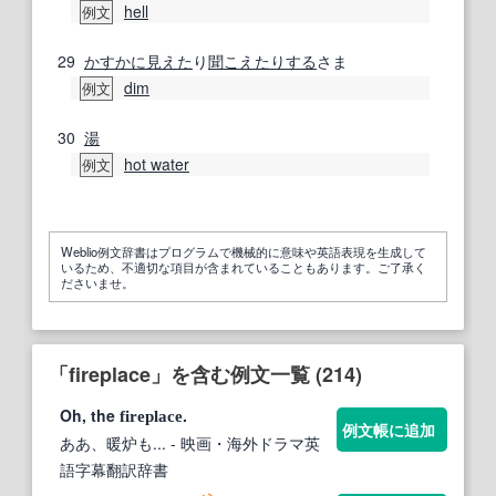
hell
例文
29
かすかに
見えた
り
聞こえた
りする
さま
dim
例文
30
湯
hot water
例文
Weblio例文辞書はプログラムで機械的に意味や英語表現を生成して
いるため、不適切な項目が含まれていることもあります。ご了承く
ださいませ。
「fireplace」を含む例文一覧 (214)
Oh, the
.
fireplace
例文帳に追加
ああ、暖炉も...
- 映画・海外ドラマ英
語字幕翻訳辞書