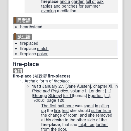
fireplace
and a
garden
full of
oak
tables
and
benches
for
summer
evening
meditation.
同意語
hearthstead
派生語
fireplaced
fireplace
match
fireplace
poker
fire-place
名詞
fire
-
place
(
複数形
fire-places
)
Archaic form
of
fireplace
.
1813
January
27
,
[Jane Austen]
,
chapter
XI
,
in
Pride
and
Prejudice
,
volume
I,
London
:
[
…
]
[
George
Sidney
]
for T
[homas]
Egerton
[
…
]
,
,
page 120
:
→OCLC
The first
half hour
was
spent
in
piling
up
the
fire
,
lest
she should
suffer from
the
change
of
room
; and she
removed
at
his
desire
to the
other side
of the
fire-place
, that she
might be
farther
from the door.