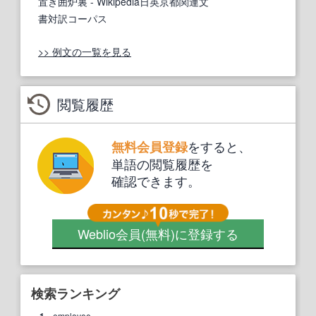
置き囲炉裏
- Wikipedia日英京都関連文
書対訳コーパス
>> 例文の一覧を見る
閲覧履歴
をすると、
無料会員登録
単語の閲覧履歴を
確認できます。
Weblio会員
(無料)
に登録する
検索ランキング
1.
employee