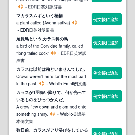
- EDR日英対訳辞書
マ
カラス
ムギという植物
例文帳に追加
a plant called {Avena sativa}
- EDR日英対訳辞書
尾長鳥という,
カラス
科の鳥
例文帳に追加
a bird of the Corvidae family, called
"long-tailed cock"
- EDR日英対訳
辞書
カラス
は以前は殆どいませんでした。
例文帳に追加
Crows weren't here for the most part
in the past.
- Weblio Email例文集
カラス
が1羽舞い降りて、何か光って
例文帳に追加
いるものをひっつかんだ。
A crow flew down and glommed onto
something shiny.
- Weblio英語基
本例文集
数日前、
カラス
がアリ浴びをしている
例文帳に追加