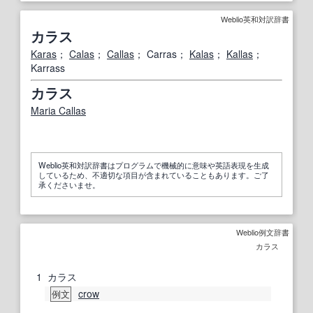
Weblio英和対訳辞書
カラス
Karas
；
Calas
；
Callas
； Carras；
Kalas
；
Kallas
；
Karrass
カラス
Maria Callas
Weblio英和対訳辞書はプログラムで機械的に意味や英語表現を生成
しているため、不適切な項目が含まれていることもあります。ご了
承くださいませ。
Weblio例文辞書
カラス
1
カラス
crow
例文