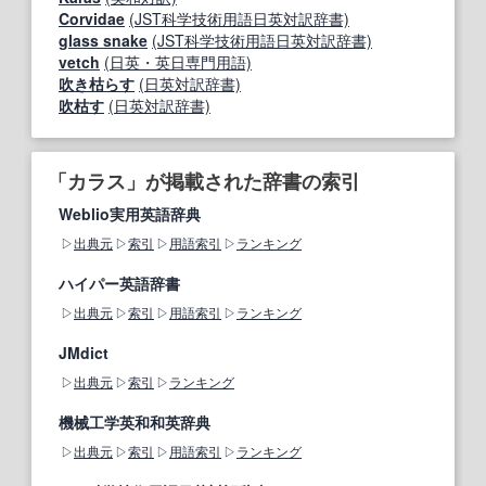
Corvidae
(JST科学技術用語日英対訳辞書)
glass snake
(JST科学技術用語日英対訳辞書)
vetch
(日英・英日専門用語)
吹き枯らす
(日英対訳辞書)
吹枯す
(日英対訳辞書)
「カラス」が掲載された辞書の索引
Weblio実用英語辞典
出典元
索引
用語索引
ランキング
ハイパー英語辞書
出典元
索引
用語索引
ランキング
JMdict
出典元
索引
ランキング
機械工学英和和英辞典
出典元
索引
用語索引
ランキング