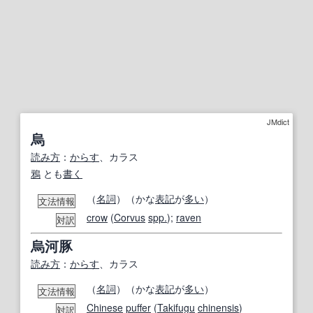
JMdict
烏
読み方
：
からす
、カラス
鴉
とも
書く
（
名詞
）（かな
表記
が
多い
）
文法情報
crow
(
Corvus
spp.
);
raven
対訳
烏河豚
読み方
：
からす
、カラス
（
名詞
）（かな
表記
が
多い
）
文法情報
Chinese
puffer
(
Takifugu
chinensis
)
対訳