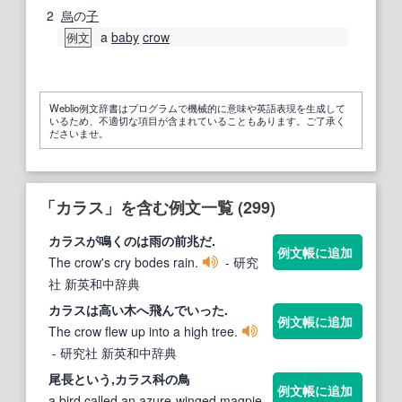
2
烏
の
子
a
baby
crow
例文
Weblio例文辞書はプログラムで機械的に意味や英語表現を生成して
いるため、不適切な項目が含まれていることもあります。ご了承く
ださいませ。
「カラス」を含む例文一覧 (299)
カラス
が鳴くのは雨の前兆だ.
例文帳に追加
The crow's cry bodes rain.
- 研究
社 新英和中辞典
カラス
は高い木へ飛んでいった.
例文帳に追加
The crow flew up into a high tree.
- 研究社 新英和中辞典
尾長という,
カラス
科の鳥
例文帳に追加
a bird called an azure-winged magpie