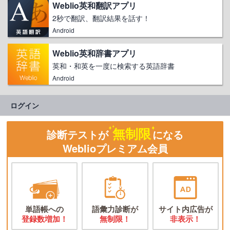
Weblio英和翻訳アプリ
2秒で翻訳、翻訳結果を話す！
Android
Weblio英和辞書アプリ
英和・和英を一度に検索する英語辞書
Android
ログイン
無制限
診断テストが
になる
Weblioプレミアム会員
単語帳への
語彙力診断が
サイト内広告が
登録数増加！
無制限！
非表示！