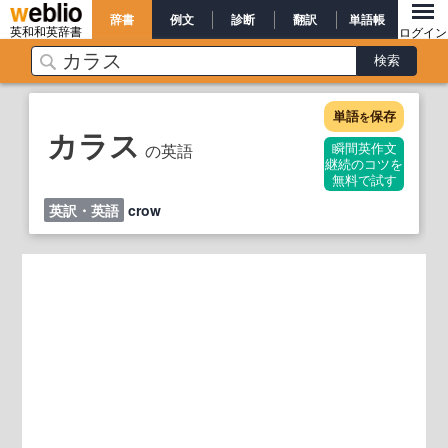
辞書
例文
診断
翻訳
単語帳
英和和英辞書
ログイン
単語
保存
を
カラス
の英語
瞬間英作文
継続のコツを
無料で試す
英訳・英語
crow