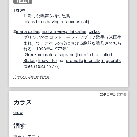
【
名詞
】
1
crow
耳障りな
鳴声
を
持つ
黒鳥
(
black birds
having
a
raucous
call
)
2
maria callas
,
maria meneghini callas
,
callas
ギリシア
の
コロラトゥーラ・ソプラノ
歌手
（
米国
生
まれ
）で、
オペラ
の
役
に
おける
劇的な
強烈
さで
知ら
れる
（1923
年
−1977
年
）
(
Greek
coloratura soprano
(
born in
the United
States
)
known for
her
dramatic
intensity
in
operatic
roles
(1923-1977))
「カラス」に関する類語一覧
EDR日英対訳辞書
カラス
crow
涸す
読み方
カラス