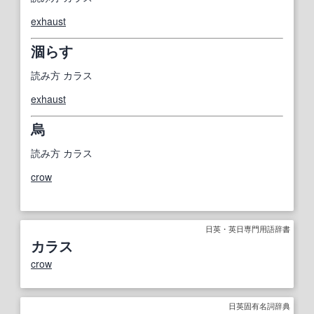
exhaust
涸らす
読み方
カラス
exhaust
烏
読み方
カラス
crow
日英・英日専門用語辞書
カラス
crow
日英固有名詞辞典