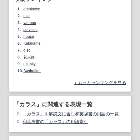
1.
employee
2.
use
3.
various
4.
services
5.
house
6.
Katakame
7.
diet
8.
花火師
9.
usually
10.
Australian
もっとランキングを見る
「カラス」に関連する表現一覧
「カラス」を解説文に含む和英辞書の用語の一覧
和英辞書の「カラス」の用語索引