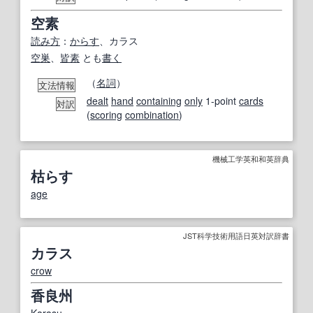
空素
読み方
：
からす
、カラス
空巣
、
皆
素
とも
書く
（
名詞
）
文法情報
dealt
hand
containing
only
1-point
cards
対訳
(
scoring
combination
)
機械工学英和和英辞典
枯らす
age
JST科学技術用語日英対訳辞書
カラス
crow
香良州
Karasu