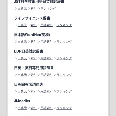
JST科学技術用語日英対訳辞書
出典元
索引
ランキング
ライフサイエンス辞書
出典元
索引
用語索引
ランキング
日本語WordNet(英和)
出典元
索引
用語索引
ランキング
EDR日英対訳辞書
出典元
索引
用語索引
ランキング
日英・英日専門用語辞書
出典元
索引
用語索引
ランキング
日英固有名詞辞典
出典元
索引
用語索引
ランキング
JMnedict
出典元
索引
用語索引
ランキング