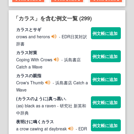
「カラス」を含む例文一覧 (299)
カラス
とサギ
例文帳に追加
crows and herons
- EDR日英対訳
辞書
カラス
対策
例文帳に追加
Coping With Crows
- 浜島書店
Catch a Wave
カラス
の親指
例文帳に追加
Crow's Thumb
- 浜島書店 Catch a
Wave
(
カラス
のように)真っ黒い.
例文帳に追加
(as) black as a raven
- 研究社 新英和
中辞典
夜明けに鳴く
カラス
例文帳に追加
a crow cawing at daybreak
- EDR