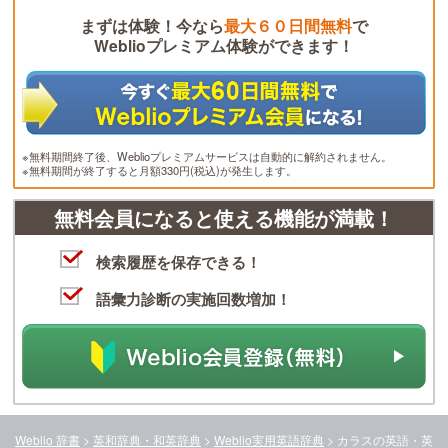
まずは体験！今なら
最大６０日間無料
で
Weblioプレミアム体験ができます！
※無料期間終了後、Weblioプレミアムサービスは自動的に解約されません。
※無料期間が終了すると月額330円(税込)が発生します。
無料会員になると使える機能が満載！
検索履歴を保存できる！
語彙力診断の実施回数増加！
Weblio 辞書
>
英和辞典・和英辞典
>
Weblio実用英語辞典
>
カラス
の英語・英