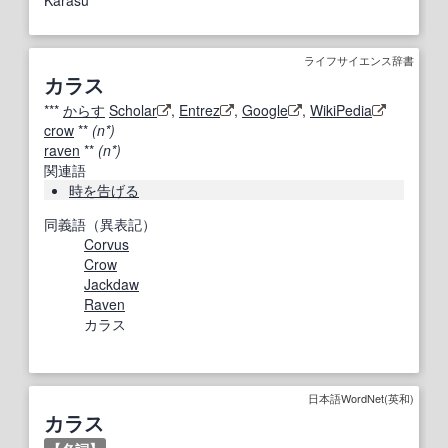
ライフサイエンス辞書
カラス
***
からす
Scholar
,
Entrez
,
Google
,
WikiPedia
crow
**
(n*)
raven
**
(n*)
関連語
時を告げる
同義語（異表記）
Corvus
Crow
Jackdaw
Raven
カラス
日本語WordNet(英和)
カラス