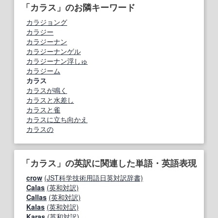
「カラス」のお隣キーワード
カラジョング
カラジー
カラジーナン
カラジーナンゲル
カラジーナン浮しゅ
カラジーム
カラス
カラスが鳴く
カラスと水差し
カラスと雀
カラスに立ち向かえ
カラスの
「カラス」の英訳に関連した単語・英語表現
crow
(JST科学技術用語日英対訳辞書)
Calas
(英和対訳)
Callas
(英和対訳)
Kalas
(英和対訳)
Karas
(英和対訳)