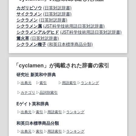
カガリビソウ
(日英対訳辞書)
サイクラメン
(日英対訳辞書)
シクラメン
(日英対訳辞書)
シクラメン属
(JST科学技術用語日英対訳辞書)
シクラメンアルデヒド
(JST科学技術用語日英対訳辞書)
篝火草
(日英対訳辞書)
シクラメン種子
(和英日本標準商品分類)
「cyclamen」が掲載された辞書の索引
研究社 新英和中辞典
出典元
索引
用語索引
ランキング
カテゴリ
品詞別索引
Eゲイト英和辞典
出典元
索引
用語索引
ランキング
和英日本標準商品分類
出典元
索引
用語索引
ランキング