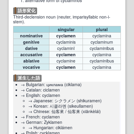
alternative form of
cyclamīnos
語形変化
Third-declension noun (neuter, imparisyllabic non-i-
stem).
singular
plural
nominative
cyclamen
cyclamina
genitive
cyclaminis
cyclaminum
dative
cyclaminī
cyclaminibus
accusative
cyclamen
cyclamina
ablative
cyclamine
cyclaminibus
vocative
cyclamen
cyclamina
派生した語
→
Bulgarian:
циклама
(
ciklama
)
→
Catalan:
ciclamen
→
English:
cyclamen
→
Japanese:
シクラメン
(
shikuramen
)
→
Korean:
시클라멘
(
sikeullamen
)
→
Chinese:
仙客來
/
仙客来
(
xiānkèlái
)
→
French:
cyclamen
→
German:
Zyklamen
→
Hungarian:
ciklámen
→
Polish:
cycklamen