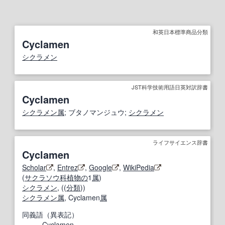
和英日本標準商品分類
Cyclamen
シクラメン
JST科学技術用語日英対訳辞書
Cyclamen
シクラメン属
; ブタノマンジュウ;
シクラメン
ライフサイエンス辞書
Cyclamen
Scholar
,
Entrez
,
Google
,
WikiPedia
(
サクラソウ科
植物の
1
属
)
シクラメン
, ((
分類
))
シクラメン属
, Cyclamen
属
同義語（異表記）
Cyclamen