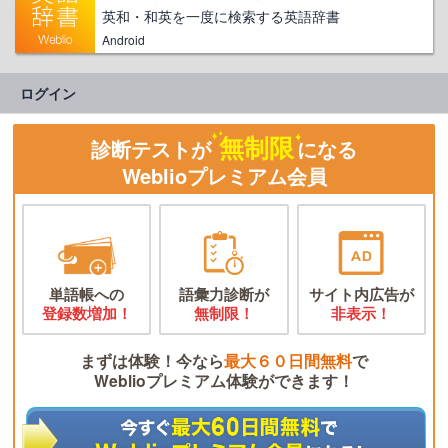
英和・和英を一度に検索する英語辞書
Android
ログイン
無制限
診断テストが
になる
Weblioプレミアム会員
単語帳への
語彙力診断が
サイト内広告が
登録数増加！
無制限！
非表示！
まずは体験！今なら
最大６０日間無料
で
Weblioプレミアム体験ができます！