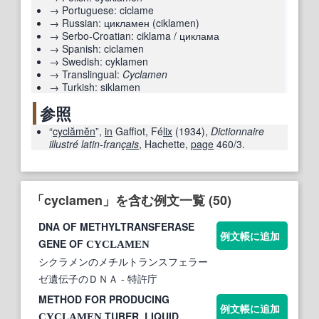
→
Portuguese:
ciclame
→
Russian:
цикламен
(
ciklamen
)
→
Serbo-Croatian:
ciklama
/
циклама
→
Spanish:
ciclamen
→
Swedish:
cyklamen
→
Translingual:
Cyclamen
→
Turkish:
siklamen
参照
“
cyclămĕn
”,
in
Gaffiot, Fé
lix
(
1934
),
Dictionnaire
illustré latin-franç
ais
, Hachette,
page
460/3
.
「cyclamen」を含む例文一覧 (50)
DNA OF METHYLTRANSFERASE
例文帳に追加
GENE OF
CYCLAMEN
シクラメンのメチルトランスフェラー
ゼ遺伝子のＤＮＡ
- 特許庁
METHOD FOR PRODUCING
例文帳に追加
TUBER, LIQUID
CYCLAMEN