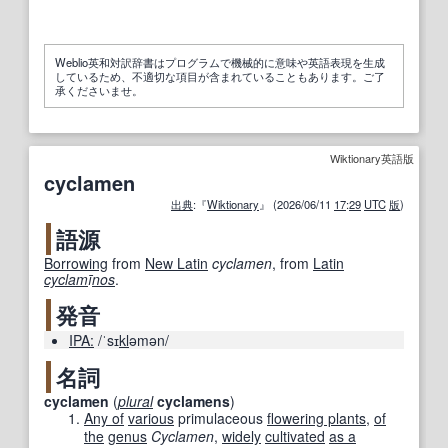
Weblio英和対訳辞書はプログラムで機械的に意味や英語表現を生成
しているため、不適切な項目が含まれていることもあります。ご了
承くださいませ。
Wiktionary英語版
cyclamen
出典
:『
Wiktionary
』 (2026/06/11
17
:
29
UTC
版
)
語源
Borrowing
from
New Latin
cyclamen
, from
Latin
cyclam
ī
nos
.
発音
IPA:
/ˈsɪ
kl
əmən/
名詞
cyclamen
(
plural
cyclamens
)
Any of
various
primulaceous
flowering plants
,
of
the
genus
Cyclamen
,
widely
cultivated
as a