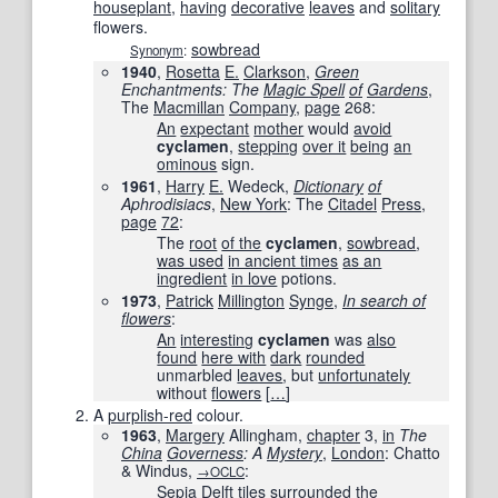
houseplant
,
having
decorative
leaves
and
solitary
flowers.
sowbread
Synonym
:
1940
,
Rosetta
E.
Clarkson
,
Green
Enchantments: The
Magic Spell
of
Gardens
,
The
Macmillan
Company
,
page
268
:
An
expectant
mother
would
avoid
cyclamen
,
stepping
over it
being
an
ominous
sign.
1961
,
Harry
E.
Wedeck,
Dictionary
of
Aphrodisiacs
,
New York
: The
Citadel
Press
,
page
72
:
The
root
of the
cyclamen
,
sowbread
,
was used
in ancient times
as an
ingredient
in love
potions.
1973
,
Patrick
Millington
Synge
,
In search of
flowers
:
An
interesting
cyclamen
was
also
found
here with
dark
rounded
unmarbled
leaves
, but
unfortunately
without
flowers
[
…
]
A
purplish-red
colour.
1963
,
Margery
Allingham,
chapter
3,
in
The
China
Governess
: A
Mystery
,
London
: Chatto
& Windus,
:
→OCLC
Sepia
Delft
tiles
surrounded
the