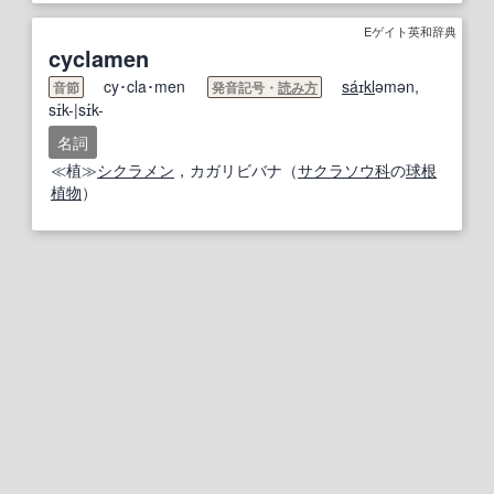
Eゲイト英和辞典
cyclamen
cy･cla･men
sa
́ɪ
kl
əmən,
音節
発音記号・
読み方
sɪ́k-|sɪ́k-
名詞
≪植≫
シクラメン
，カガリビバナ（
サクラソウ科
の
球根
植物
）