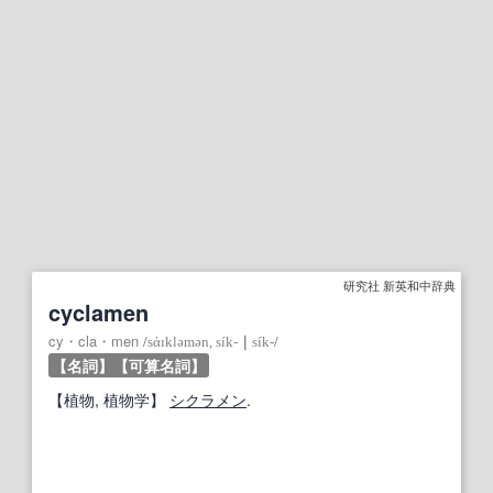
研究社 新英和中辞典
cyclamen
cy・cla・men
/
sάɪkləmən, sík‐
｜
sík‐
/
【名詞】
【可算名詞】
【
植物
, 植物学】
シクラメン
.