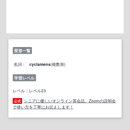
変形一覧
名詞：
cyclamens
(複数形)
学習レベル
レベル：レベル23
シニアに優しいオンライン英会話。Zoomの説明会
公式
で使い方を丁寧にお伝えします！