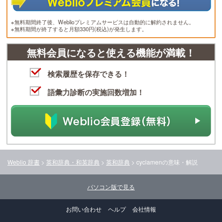
※無料期間終了後、Weblioプレミアムサービスは自動的に解約されません。
※無料期間が終了すると月額330円(税込)が発生します。
無料会員になると使える機能が満載！
検索履歴を保存できる！
語彙力診断の実施回数増加！
Weblio 辞書
>
英和辞典・和英辞典
>
英和辞典
>
cyclamen
の意味・解説
パソコン版で見る
お問い合わせ
ヘルプ
会社情報