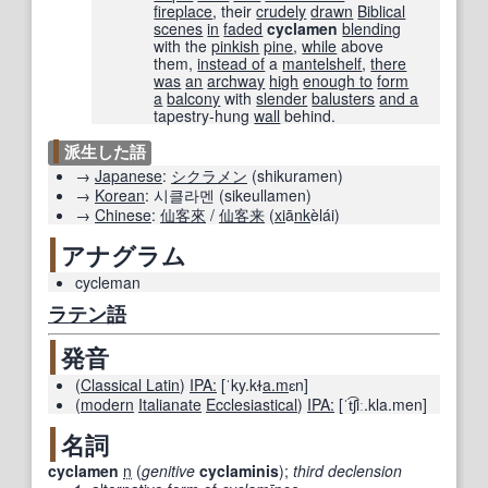
fireplace
, their
crudely
drawn
Biblical
scenes
in
faded
cyclamen
blending
with the
pinkish
pine
,
while
above
them,
instead of
a
mantelshelf
,
there
was
an
archway
high
enough to
form
a
balcony
with
slender
balusters
and a
tapestry-hung
wall
behind.
派生した語
→
Japanese
:
シクラメン
(
shikuramen
)
→
Korean
:
시클라멘
(
sikeullamen
)
→
Chinese
:
仙客
來
/
仙客
来
(
xi
ā
nk
èlái
)
アナグラム
cycleman
ラテン語
発音
(
Classical Latin
)
IPA:
[ˈky.kɫ
a.m
ɛn]
(
modern
Italianate
Ecclesiastical
)
IPA:
[ˈt͡ʃiː.kla.men]
名詞
cyclamen
n
(
genitive
cyclaminis
)
;
third declension