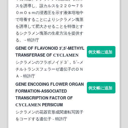
スを誘導し、該カルスを２２０〜７５
０ｍＯｓｍの浸透圧を示す液体培地中
で培養することによりシクラメン塊茎
を誘導して肥大させることを特徴とす
るシクラメン塊茎の生産方法を提供す
る。
- 特許庁
GENE OF FLAVONOID 3',5'-METHYL
例文帳に追加
TRANSFERASE OF
CYCLAMEN
シクラメンのフラボノイド３’，５’−メ
チルトランスフェラーゼ遺伝子のＤＮ
Ａ
- 特許庁
GENE ENCODING FLOWER ORGAN
例文帳に追加
FORMATION-ASSOCIATED
TRANSCRIPTION FACTOR OF
PERSICUM
CYCLAMEN
シクラメンの花器官形成関連転写因子
をコードする遺伝子
- 特許庁