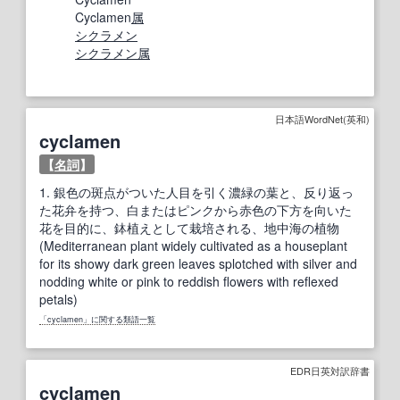
Cyclamen
属
シクラメン
シクラメン属
日本語WordNet(英和)
cyclamen
【
名詞
】
1.
銀色の斑点がついた人目を引く濃緑の葉と、反り返っ
た花弁を持つ、白またはピンクから赤色の下方を向いた
花を目的に、鉢植えとして栽培される、地中海の植物
(Mediterranean plant widely cultivated as a houseplant
for its showy dark green leaves splotched with silver and
nodding white or pink to reddish flowers with reflexed
petals)
「cyclamen」に関する類語一覧
EDR日英対訳辞書
cyclamen