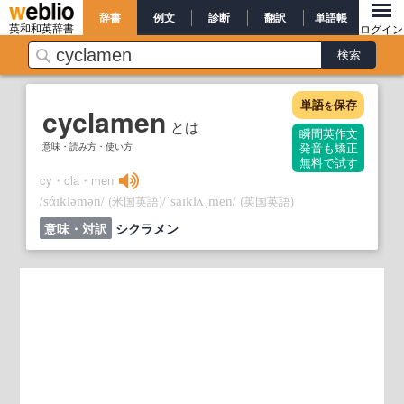
辞書
例文
診断
翻訳
単語帳
英和和英辞書
ログイン
単語
保存
を
cyclamen
とは
瞬間英作文
意味・読み方・使い方
発音も矯正
無料で試す
cy・cla・men
/
/
(米国英語)
/
/
(英国英語)
sάɪkləmən
ˈsaɪklʌˌmen
意味・対訳
シクラメン