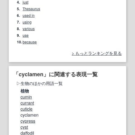
4.
just
5.
Thesaurus
6.
used in
7.
using
8.
various
9.
use
10.
because
もっとランキングを見る
「cyclamen」に関連する表現一覧
生物のほかの用語一覧
植物
cumin
currant
cuticle
cyclamen
cypress
cyst
daffodil