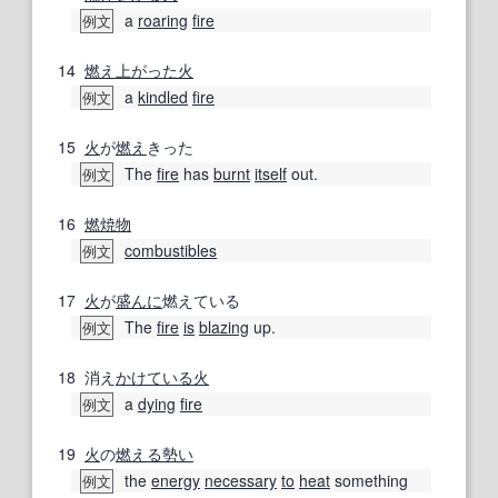
a
roaring
fire
例文
14
燃え上がった
火
a
kindled
fire
例文
15
火
が
燃え
きった
The
fire
has
burnt
itself
out.
例文
16
燃焼
物
combustibles
例文
17
火
が
盛んに
燃えている
The
fire
is
blazing
up.
例文
18
消え
かけている
火
a
dying
fire
例文
19
火
の
燃える
勢い
the
energy
necessary
to
heat
something
例文