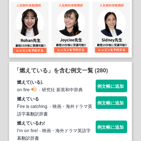
「燃えている」を含む例文一覧 (280)
燃え
て(
いる
).
例文帳に追加
on fire
- 研究社 新英和中辞典
燃えている
例文帳に追加
Fire is catching.
- 映画・海外ドラマ英
語字幕翻訳辞書
燃えている
わ!
例文帳に追加
I'm on fire!
- 映画・海外ドラマ英語字
幕翻訳辞書