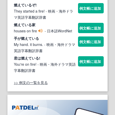
燃えている
ぞ!
例文帳に追加
They started a fire!
- 映画・海外ドラ
マ英語字幕翻訳辞書
燃えている
家
例文帳に追加
houses on fire
- 日本語WordNet
手が
燃えている
例文帳に追加
My hand. it burns.
- 映画・海外ドラマ
英語字幕翻訳辞書
君は
燃えている
!
例文帳に追加
You're on fire!
- 映画・海外ドラマ英語
字幕翻訳辞書
>> 例文の一覧を見る