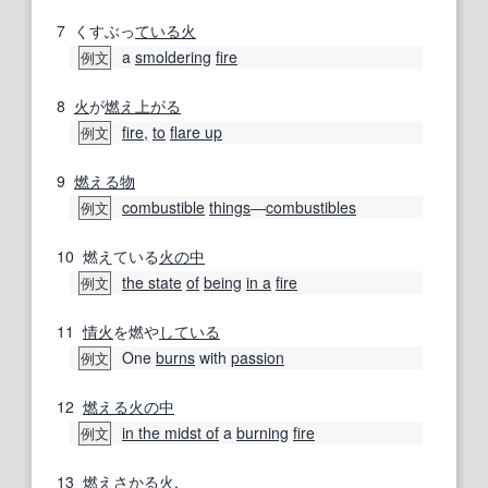
7
くすぶっ
ている
火
a
smoldering
fire
例文
8
火
が
燃え上がる
fire
,
to
flare up
例文
9
燃える
物
combustible
things
―
combustibles
例文
10
燃えている
火
の中
the state
of
being
in a
fire
例文
11
情火
を燃や
している
One
burns
with
passion
例文
12
燃える
火
の中
in the midst of
a
burning
fire
例文
13
燃えさかる
火
.