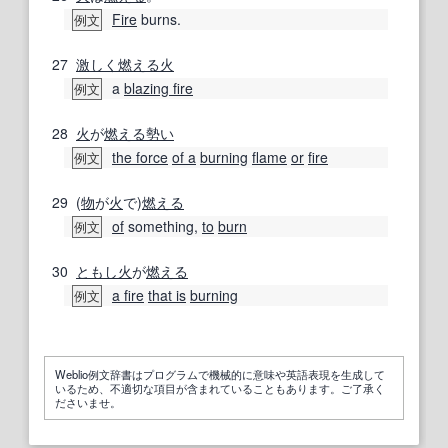
Fire
burns.
例文
27
激しく
燃える
火
a
blazing fire
例文
28
火
が
燃える
勢い
the force
of a
burning
flame
or
fire
例文
29
(
物
が
火
で)
燃える
of
something,
to
burn
例文
30
ともし火
が
燃える
a fire
that is
burning
例文
Weblio例文辞書はプログラムで機械的に意味や英語表現を生成して
いるため、不適切な項目が含まれていることもあります。ご了承く
ださいませ。