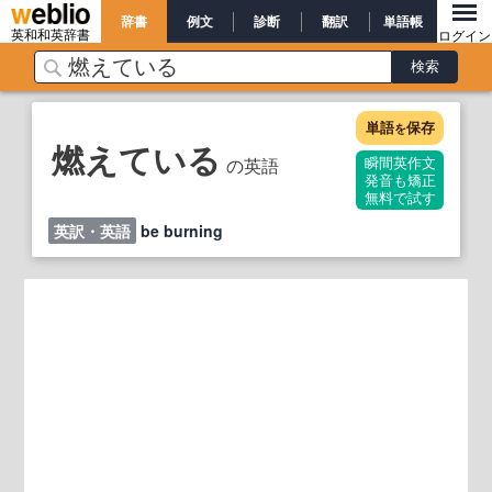
辞書
例文
診断
翻訳
単語帳
英和和英辞書
ログイン
単語
保存
を
燃えている
の英語
瞬間英作文
発音も矯正
無料で試す
英訳・英語
be burning