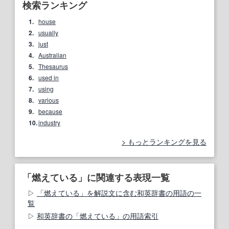
検索ランキング
1.
house
2.
usually
3.
just
4.
Australian
5.
Thesaurus
6.
used in
7.
using
8.
various
9.
because
10.
industry
もっとランキングを見る
「燃えている」に関連する表現一覧
「燃えている」を解説文に含む和英辞書の用語の一
覧
和英辞書の「燃えている」の用語索引