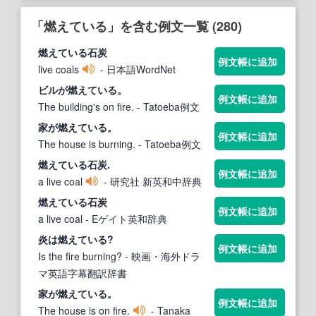
「燃えている」を含む例文一覧 (280)
燃えている
石炭
例文帳に追加
live coals
- 日本語WordNet
ビルが
燃えている
。
例文帳に追加
The building's on fire.
- Tatoeba例文
家が
燃えている
。
例文帳に追加
The house is burning.
- Tatoeba例文
燃えている
石炭.
例文帳に追加
a live coal
- 研究社 新英和中辞典
燃えている
石炭
例文帳に追加
a live coal
- Eゲイト英和辞典
炎は
燃えている
?
例文帳に追加
Is the fire burning?
- 映画・海外ドラ
マ英語字幕翻訳辞書
家が
燃えている
。
例文帳に追加
The house is on fire.
- Tanaka