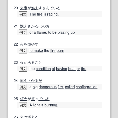
20
火事
が
燃え
すさんでいる
The
fire
is
raging.
例文
21
燃えさかる
ほのお
of a
flame
,
to be
blazing
up
例文
22
火
を
燃やす
to make
the
fire
burn
例文
23
火
がある
こと
the
condition
of
having
heat
or
fire
例文
24
燃えさかる
炎
a
big
dangerous
fire
,
called
conflagration
例文
25
灯火
が
点
っ
ている
A light
is
burning.
例文
26
火
は
燃える
。