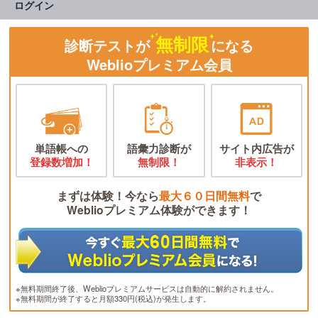
ログイン
無制限
診断テストが
になる
Weblioプレミアム会員
単語帳への
語彙力診断が
サイト内広告が
登録数増加！
無制限！
非表示！
まずは体験！今なら
最大６０日間無料
で
Weblioプレミアム体験ができます！
※無料期間終了後、Weblioプレミアムサービスは自動的に解約されません。
※無料期間が終了すると月額330円(税込)が発生します。