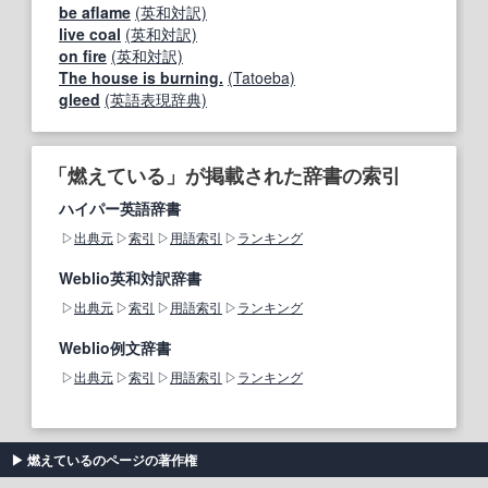
be aflame
(英和対訳)
live coal
(英和対訳)
on fire
(英和対訳)
The house is burning.
(Tatoeba)
gleed
(英語表現辞典)
「燃えている」が掲載された辞書の索引
ハイパー英語辞書
出典元
索引
用語索引
ランキング
Weblio英和対訳辞書
出典元
索引
用語索引
ランキング
Weblio例文辞書
出典元
索引
用語索引
ランキング
燃えているのページの著作権