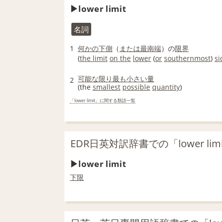
lower limit
名詞
1
何かの
下側
（
または
最南端
）の
限界
(
the limit
on the
lower
(
or
southernmost
)
si
可能な限り
最も
小さい
量
2
(the
smallest
possible
quantity
)
「lower limit」に関する類語一覧
EDR日英対訳辞書での「lower li
lower limit
下限