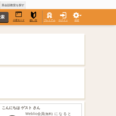
英会話教室を探す
小窓モード
プレミアム
ログイン
設定
使い方
こんにちは ゲスト さん
Weblio会員
になると
(無料)