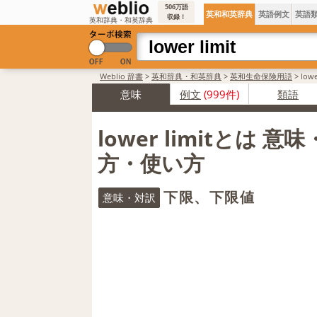
506万語
英和和英辞典
英語例文
英語
収録！
英和辞典・和英辞典
Weblio 辞書
>
英和辞典・和英辞典
>
英和生命保険用語
>
low
意味
例文
(999件)
類語
lower limitとは 意
方・使い方
下限、下限値
意味・対訳