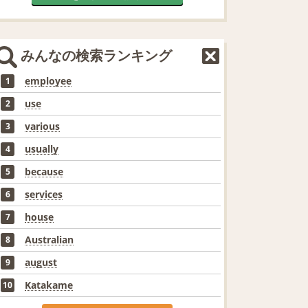
みんなの検索ランキング
employee
1
use
2
various
3
usually
4
because
5
services
6
house
7
Australian
8
august
9
Katakame
10