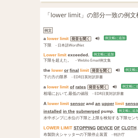
「lower limit」の部分一致の例
例文
a
lower
limit
例文帳に追加
発音を聞く
下限
- 日本語WordNet
Lower
limit
exceeded.
例文帳に追加
下限を超えた。
- Weblio Email例文集
the
lower
or
final
limit
例文帳
発音を聞く
下の方の限界
- EDR日英対訳辞書
a
lower
limit
of
rates
例文帳に
発音を聞く
相場において,最低の値段
- EDR日英対訳辞書
A
lower
limit
sensor
and
an
upper
limit
senso
installed
in the
submerged
pump.
例文帳に追
水中ポンプに水位の下限と上限を検知する下限セン
LOWER
LIMIT
STOPPING
DEVICE
OF
CLOTH
布製防火シャッターの下限停止装置
- 特許庁