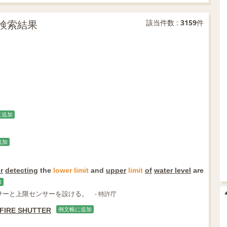
文検索結果
該当件数 :
3159
件
に追加
追加
r
detecting
the
lower
limit
and
upper
limit
of
water level
are
加
サーと上限センサーを設ける。
- 特許庁
FIRE SHUTTER
例文帳に追加