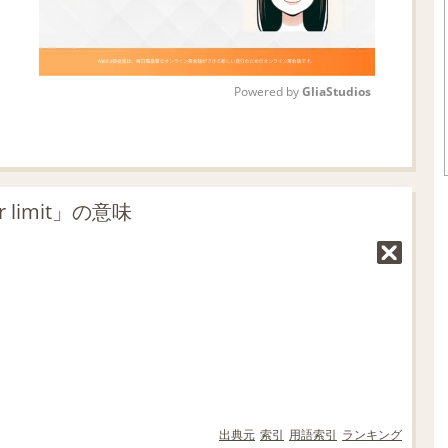
Powered by 
GliaStudios
M
u
t
limit」の意味
e
出典元
索引
用語索引
ランキング