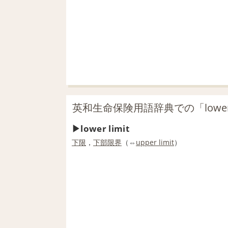
英和生命保険用語辞典での「lower 
lower limit
下限
，
下部
限界
（⇔
upper limit
）