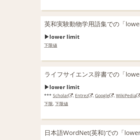
英和実験動物学用語集での「lower 
lower limit
下限値
ライフサイエンス辞書での「lower 
lower limit
***
Scholar
,
Entrez
,
Google
,
WikiPedia
下限
,
下限値
日本語WordNet(英和)での「lower