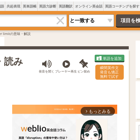
類語
共起表現
英単語帳
英語力診断
英語翻訳
オンライン英会話
英語コーチングを探す
er limitの意味・解説
味・読み
単語を追加
瞬間英作文
発音を聞く
プレーヤー再生
ピン留め
発音も矯正
無料で試す
もっとみる
arrow_forward_ios