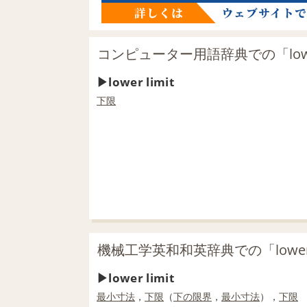
コンピューター用語辞典での「lower
lower limit
下限
機械工学英和和英辞典での「lower 
lower limit
最小寸法
，
下限
（
下の
限界
，
最小寸法
），
下限