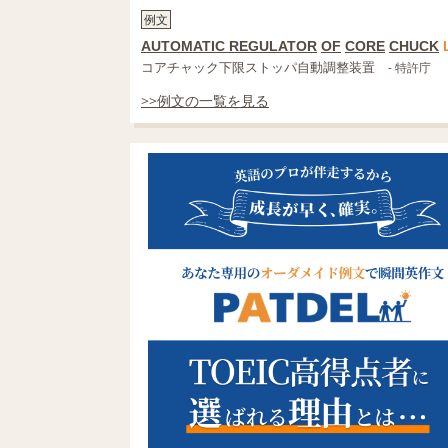
例文
AUTOMATIC REGULATOR
OF
CORE
CHUCK
コアチャック下限ストッパ自動調整装置
- 特許庁
>>例文の一覧を見る