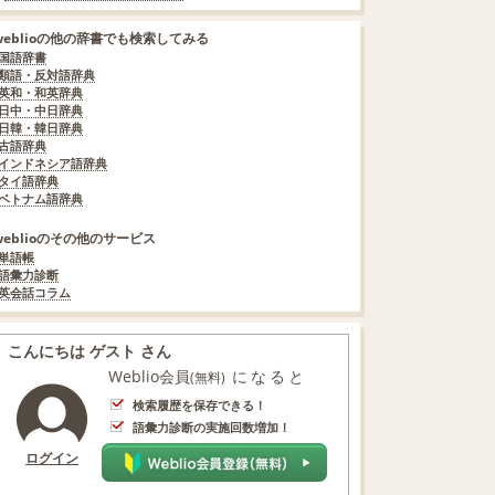
weblioの他の辞書でも検索してみる
国語辞書
類語・反対語辞典
英和・和英辞典
日中・中日辞典
日韓・韓日辞典
古語辞典
インドネシア語辞典
タイ語辞典
ベトナム語辞典
weblioのその他のサービス
単語帳
語彙力診断
英会話コラム
こんにちは ゲスト さん
Weblio会員
になると
(無料)
検索履歴を保存できる！
語彙力診断の実施回数増加！
ログイン