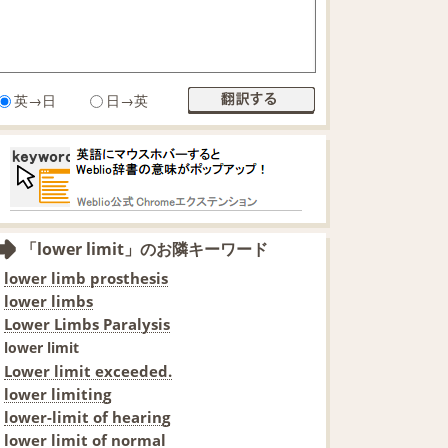
英→日
日→英
「lower limit」のお隣キーワード
lower limb prosthesis
lower limbs
Lower Limbs Paralysis
lower limit
Lower limit exceeded.
lower limiting
lower-limit of hearing
lower limit of normal