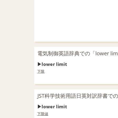
電気制御英語辞典での「lower li
lower limit
下限
JST科学技術用語日英対訳辞書での「l
lower limit
下限値