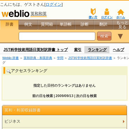
こんにちは、
ゲスト
さん[
ログイン
]
英和和英
使い方
ログイン
ホーム
もっと
辞書
例文
質問箱
単語帳
診断
翻訳
見る
▼
JST科学技術用語日英対訳辞書 トップ
索引
ランキング
ヘルプ
Weblio 辞書
＞
英和辞典・和英辞典
＞
学問
＞
JST科学技術用語日英対訳辞書
＞ ランキ
グ
アクセスランキング
指定した日付のランキングはありません
前の日を検索 | 2009/09/13 | 次の日を検索
英和・和英収録辞書
ビジネス