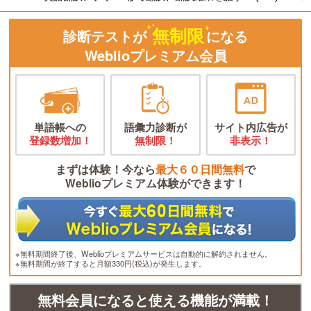
無制限
診断テストが
になる
Weblioプレミアム会員
単語帳への
語彙力診断が
サイト内広告が
登録数増加！
無制限！
非表示！
まずは体験！今なら
最大６０日間無料
で
Weblioプレミアム体験ができます！
※無料期間終了後、Weblioプレミアムサービスは自動的に解約されません。
※無料期間が終了すると月額330円(税込)が発生します。
無料会員になると使える機能が満載！