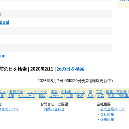
e
idual
ice
前の日を検索 | 2020/02/11 |
次の日を検索
2026年8月7日 03時20分更新(随時更新中)
ネス
｜
業界用語
｜
コンピュータ
｜
電車
｜
自動車・バイク
｜
船
｜
工学
｜
建築・不動産
文化
｜
生活
｜
ヘルスケア
｜
趣味
｜
スポーツ
｜
生物
｜
食品
｜
人名
｜
方言
｜
辞書・百科事
能
お問合せ・ご要望
会社概要
リオのアプリ
・
お問い合わせ
・
公式企業ページ
・
会社情報
・
採用情報