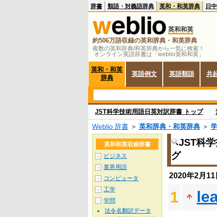
辞書
類語・対義語辞典
英和・和英辞典
日中
英和和英
約506万語収録の英和辞典・和英辞典
複数の英和辞典/和英辞典から一気に検索！
オンライン英語辞書は「weblio英和和英」
英和・和英
英語例文
英語類語
共
辞典
JST科学技術用語日英対訳辞書 トップ
Weblio 辞書
＞
英和辞典・和英辞典
＞
JST科
英和和英収録辞書
グ
ビジネス
＋
業界用語
＋
2020年2月
コンピュータ
＋
工学
＋
le
1
学問
－
法令名翻訳データ