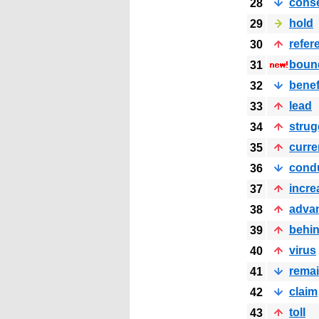
cons
28
hold
29
refer
30
boun
31
benef
32
lead
33
strug
34
curre
35
cond
36
incre
37
adva
38
behi
39
virus
40
rema
41
claim
42
toll
43