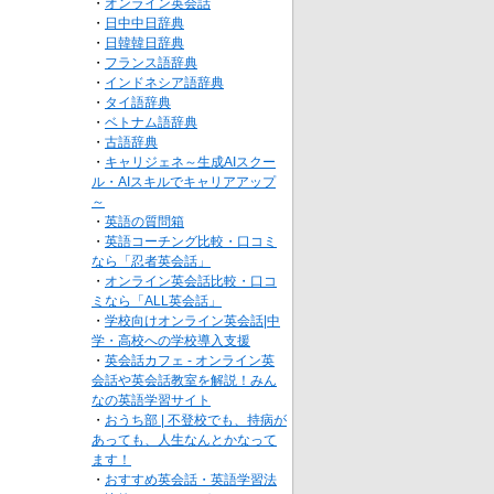
・
オンライン英会話
・
日中中日辞典
・
日韓韓日辞典
・
フランス語辞典
・
インドネシア語辞典
・
タイ語辞典
・
ベトナム語辞典
・
古語辞典
・
キャリジェネ～生成AIスクー
ル・AIスキルでキャリアアップ
～
・
英語の質問箱
・
英語コーチング比較・口コミ
なら「忍者英会話」
・
オンライン英会話比較・口コ
ミなら「ALL英会話」
・
学校向けオンライン英会話|中
学・高校への学校導入支援
・
英会話カフェ - オンライン英
会話や英会話教室を解説！みん
なの英語学習サイト
・
おうち部 | 不登校でも、持病が
あっても、人生なんとかなって
ます！
・
おすすめ英会話・英語学習法