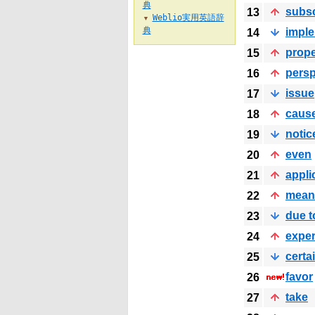
典
subsc
13
Weblio実用英語辞
▼
典
impl
14
prope
15
persp
16
issue
17
caus
18
notic
19
even
20
appli
21
mean
22
due t
23
exper
24
certa
25
favor
26
take
27