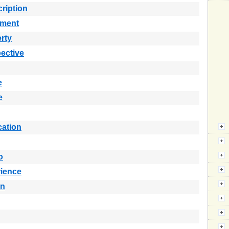
ription
ement
rty
ective
e
e
cation
o
ience
in