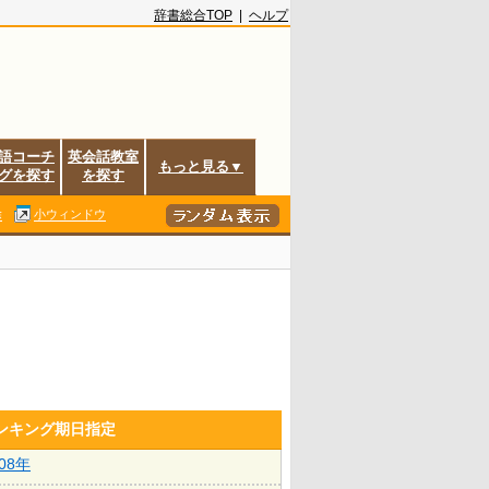
辞書総合TOP
|
ヘルプ
語コーチ
英会話教室
もっと見る▼
グを探す
を探す
除
小ウィンドウ
ランキング期日指定
008年