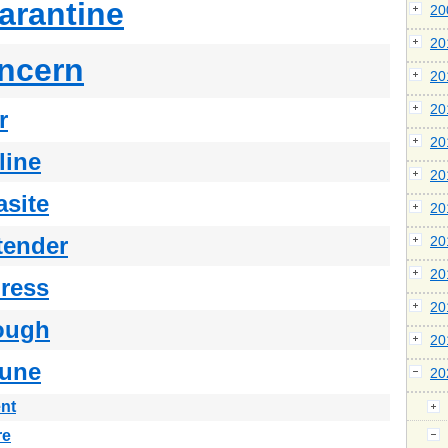
arantine
2
2
ncern
2
2
r
2
line
2
asite
2
tender
2
2
ress
2
ough
2
tune
2
nt
re