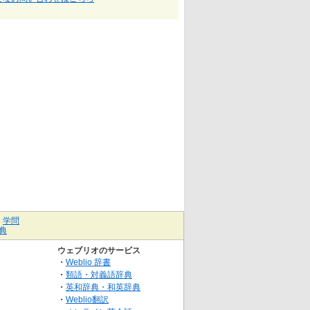
｜
学問
典
ウェブリオのサービス
・
Weblio 辞書
・
類語・対義語辞典
・
英和辞典・和英辞典
・
Weblio翻訳