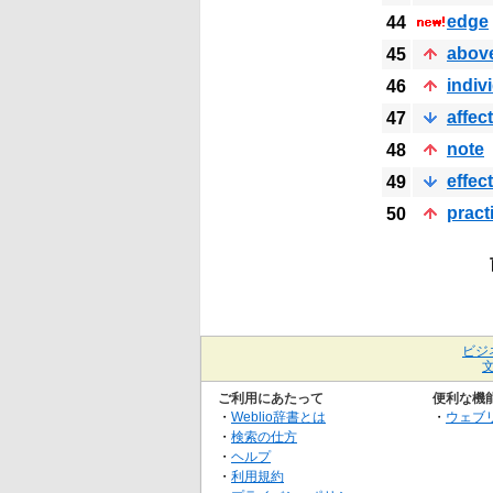
edge
44
abov
45
indiv
46
affect
47
note
48
effect
49
pract
50
ビジ
ご利用にあたって
便利な機
・
Weblio辞書とは
・
ウェブ
・
検索の仕方
・
ヘルプ
・
利用規約