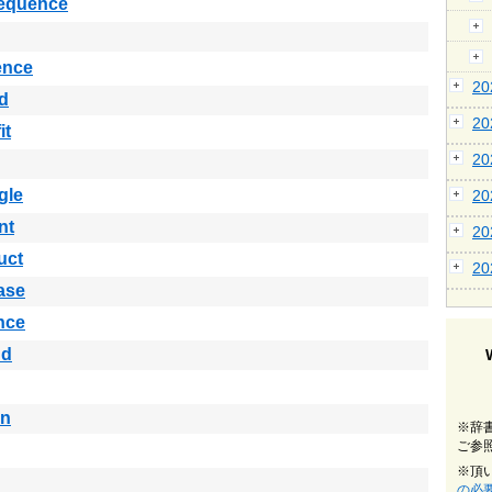
equence
ence
2
d
2
it
2
gle
2
nt
2
uct
2
ase
nce
nd
in
※辞
ご参
※頂
の必