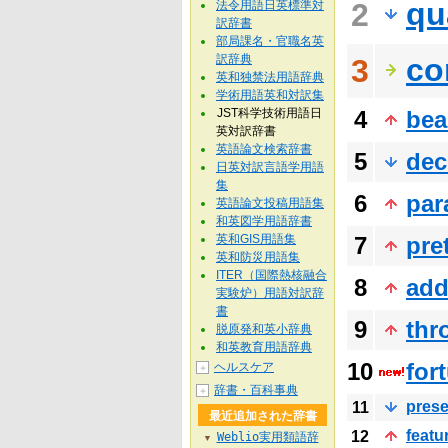
qu
2
法令用語日英標準対
訳辞書
部局課名・官職名英
訳辞典
co
3
英和独禁法用語辞典
学術用語英和対訳集
JST科学技術用語日
4
bea
英対訳辞書
英語論文検索辞書
5
dec
日英対訳言語学用語
集
6
par
英語論文投稿用語集
和英図学用語辞書
英和GIS用語集
7
pre
英和防災用語集
ITER（国際熱核融合
8
add
実験炉）用語対訳辞
書
9
thr
脱原発和英小辞典
和英教育用語辞典
10
for
ヘルスケア
＋
辞書・百科事典
＋
prese
11
最近追加された辞書
featu
12
Weblio実用類語辞
▼