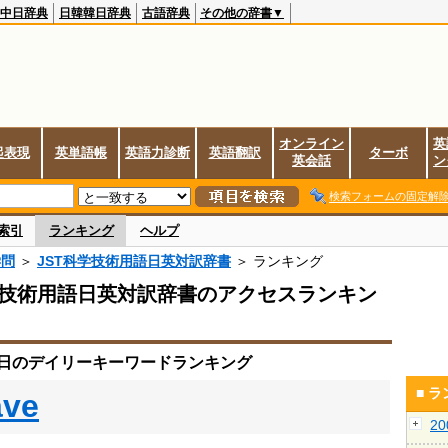
中日辞典
日韓韓日辞典
古語辞典
その他の辞書▼
オンライン
英
起表現
英単語帳
英語力診断
英語翻訳
ターボ
英会話
ン
検索フォームの固定解
索引
ランキング
ヘルプ
学問
＞
JST科学技術用語日英対訳辞書
＞ ランキング
学技術用語日英対訳辞書のアクセスランキン
11日のデイリーキーワードランキング
■ 
ave
2