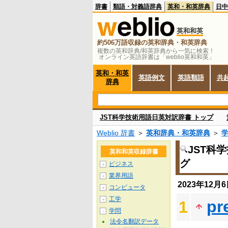
辞書
類語・対義語辞典
英和・和英辞典
日中
英和和英
約506万語収録の英和辞典・和英辞典
複数の英和辞典/和英辞典から一気に検索！
オンライン英語辞書は「weblio英和和英」
英和・和英
英語例文
英語類語
共
辞典
JST科学技術用語日英対訳辞書 トップ
Weblio 辞書
＞
英和辞典・和英辞典
＞
JST科
英和和英収録辞書
グ
ビジネス
＋
業界用語
＋
2023年12
コンピュータ
＋
工学
＋
pr
1
学問
－
法令名翻訳データ