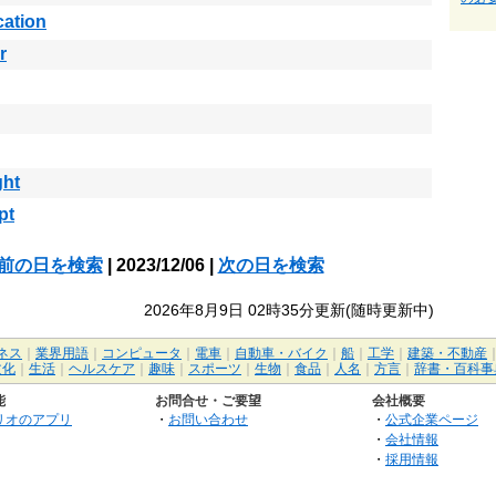
cation
r
ght
pt
前の日を検索
| 2023/12/06 |
次の日を検索
2026年8月9日 02時35分更新(随時更新中)
ネス
｜
業界用語
｜
コンピュータ
｜
電車
｜
自動車・バイク
｜
船
｜
工学
｜
建築・不動産
文化
｜
生活
｜
ヘルスケア
｜
趣味
｜
スポーツ
｜
生物
｜
食品
｜
人名
｜
方言
｜
辞書・百科事
能
お問合せ・ご要望
会社概要
リオのアプリ
・
お問い合わせ
・
公式企業ページ
・
会社情報
・
採用情報