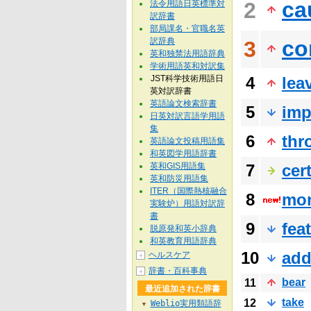
ca
2
法令用語日英標準対
訳辞書
部局課名・官職名英
訳辞典
co
3
英和独禁法用語辞典
学術用語英和対訳集
JST科学技術用語日
4
lea
英対訳辞書
英語論文検索辞書
5
imp
日英対訳言語学用語
集
6
thr
英語論文投稿用語集
和英図学用語辞書
英和GIS用語集
7
cer
英和防災用語集
ITER（国際熱核融合
8
mo
実験炉）用語対訳辞
書
9
fea
脱原発和英小辞典
和英教育用語辞典
10
add
ヘルスケア
＋
辞書・百科事典
＋
bear
11
最近追加された辞書
take
12
Weblio実用類語辞
▼