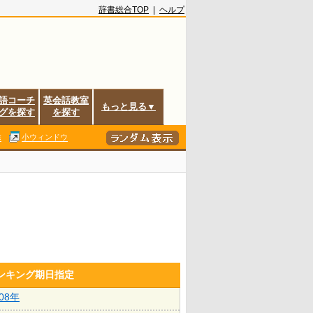
辞書総合TOP
|
ヘルプ
語コーチ
英会話教室
もっと見る▼
グを探す
を探す
除
小ウィンドウ
ランキング期日指定
008年