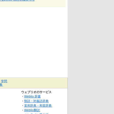
｜
学問
典
ウェブリオのサービス
・
Weblio 辞書
・
類語・対義語辞典
・
英和辞典・和英辞典
・
Weblio翻訳