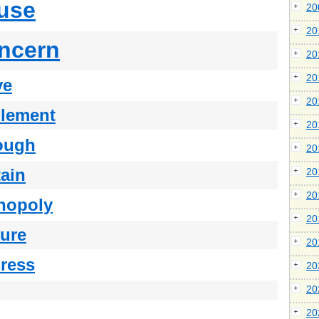
use
2
2
ncern
2
2
ve
2
lement
2
ough
2
tain
2
2
nopoly
2
ture
2
ress
2
2
2