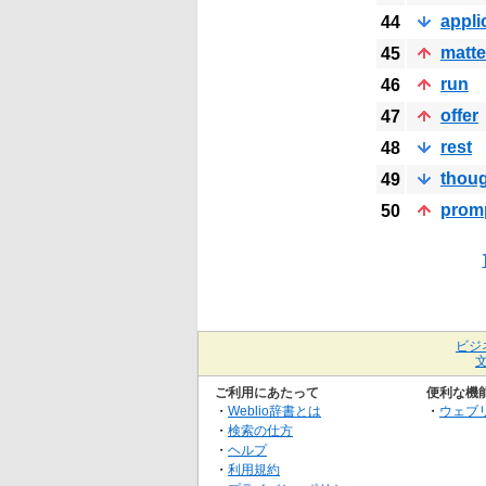
appli
44
matte
45
run
46
offer
47
rest
48
thou
49
prom
50
ビジ
ご利用にあたって
便利な機
・
Weblio辞書とは
・
ウェブ
・
検索の仕方
・
ヘルプ
・
利用規約