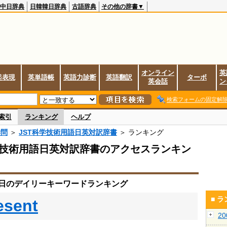
中日辞典
日韓韓日辞典
古語辞典
その他の辞書▼
オンライン
英
起表現
英単語帳
英語力診断
英語翻訳
ターボ
英会話
ン
検索フォームの固定解
索引
ランキング
ヘルプ
学問
＞
JST科学技術用語日英対訳辞書
＞ ランキング
学技術用語日英対訳辞書のアクセスランキン
月6日のデイリーキーワードランキング
■ 
esent
2