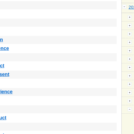
2
in
ence
ct
sent
ience
uct