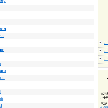
rty
mon
me
2
er
2
2
e
ure
ice
d
※辞
ご参
it
※頂
d
の必