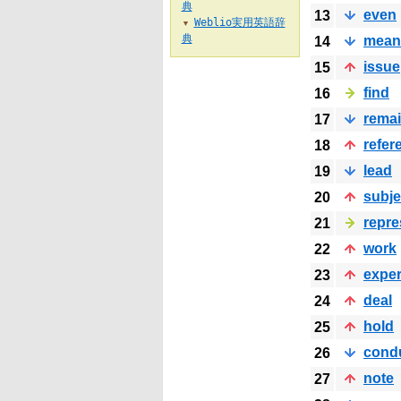
典
even
13
Weblio実用英語辞
▼
典
mean
14
issue
15
find
16
rema
17
refer
18
lead
19
subje
20
repre
21
work
22
exper
23
deal
24
hold
25
cond
26
note
27