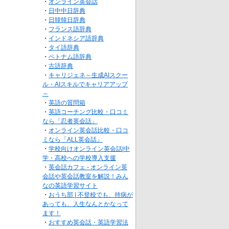
・
オンライン英会話
・
日中中日辞典
・
日韓韓日辞典
・
フランス語辞典
・
インドネシア語辞典
・
タイ語辞典
・
ベトナム語辞典
・
古語辞典
・
キャリジェネ～生成AIスクー
ル・AIスキルでキャリアアップ
～
・
英語の質問箱
・
英語コーチング比較・口コミ
なら「忍者英会話」
・
オンライン英会話比較・口コ
ミなら「ALL英会話」
・
学校向けオンライン英会話|中
学・高校への学校導入支援
・
英会話カフェ - オンライン英
会話や英会話教室を解説！みん
なの英語学習サイト
・
おうち部 | 不登校でも、持病が
あっても、人生なんとかなって
ます！
・
おすすめ英会話・英語学習法