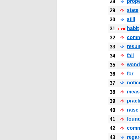
prope
28
state
29
still
30
habit
31
com
32
resu
33
fall
34
wond
35
for
36
notic
37
meas
38
pract
39
raise
40
foun
41
comm
42
regar
43