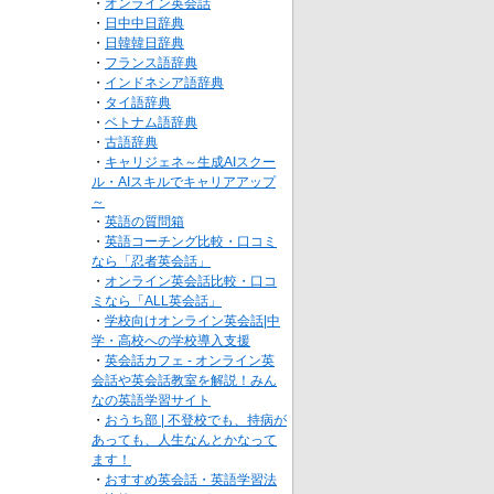
・
オンライン英会話
・
日中中日辞典
・
日韓韓日辞典
・
フランス語辞典
・
インドネシア語辞典
・
タイ語辞典
・
ベトナム語辞典
・
古語辞典
・
キャリジェネ～生成AIスクー
ル・AIスキルでキャリアアップ
～
・
英語の質問箱
・
英語コーチング比較・口コミ
なら「忍者英会話」
・
オンライン英会話比較・口コ
ミなら「ALL英会話」
・
学校向けオンライン英会話|中
学・高校への学校導入支援
・
英会話カフェ - オンライン英
会話や英会話教室を解説！みん
なの英語学習サイト
・
おうち部 | 不登校でも、持病が
あっても、人生なんとかなって
ます！
・
おすすめ英会話・英語学習法