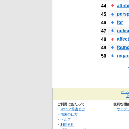
attrib
44
persp
45
for
46
notic
47
affect
48
foun
49
regar
50
ビジ
ご利用にあたって
便利な機
・
Weblio辞書とは
・
ウェブ
・
検索の仕方
・
ヘルプ
・
利用規約