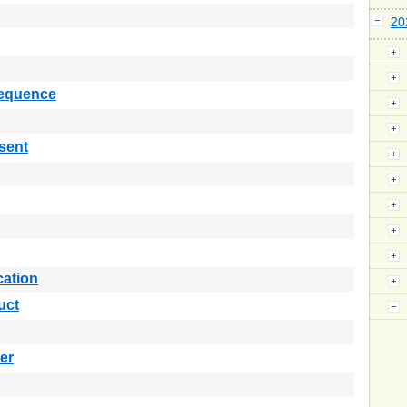
2
equence
sent
cation
uct
er