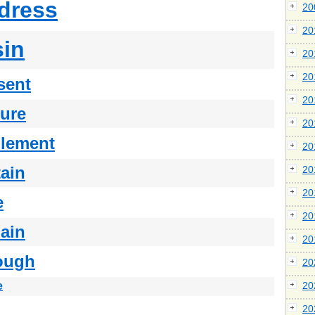
dress
2
2
sin
2
2
sent
2
ture
2
lement
2
tain
2
2
e
2
ain
2
ough
2
e
2
2