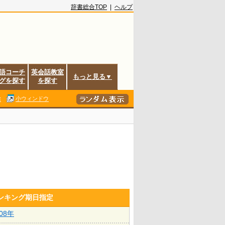
辞書総合TOP
|
ヘルプ
語コーチ
英会話教室
もっと見る▼
グを探す
を探す
除
小ウィンドウ
ランキング期日指定
008年