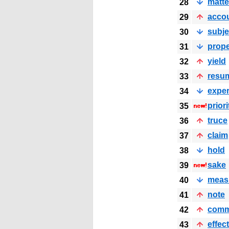
matte
28
acco
29
subje
30
prope
31
yield
32
resu
33
exper
34
priori
35
truce
36
claim
37
hold
38
sake
39
meas
40
note
41
comm
42
effect
43