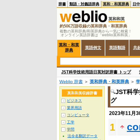
辞書
類語・対義語辞典
英和・和英辞典
日中
英和和英
約506万語収録の英和辞典・和英辞典
複数の英和辞典/和英辞典から一気に検索！
オンライン英語辞書は「weblio英和和英」
英和・和英
英語例文
英語類語
共
辞典
JST科学技術用語日英対訳辞書 トップ
Weblio 辞書
＞
英和辞典・和英辞典
＞
JST科
英和和英収録辞書
グ
ビジネス
＋
業界用語
＋
2023年11
コンピュータ
＋
工学
＋
co
1
学問
－
法令名翻訳データ