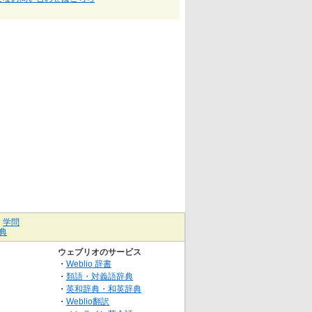
｜
学問
典
ウェブリオのサービス
・
Weblio 辞書
・
類語・対義語辞典
・
英和辞典・和英辞典
・
Weblio翻訳