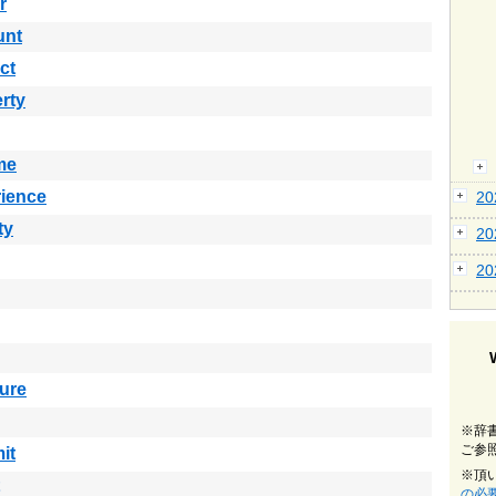
r
unt
ct
rty
me
ience
2
ty
2
2
ure
※辞
ご参
it
※頂
の必