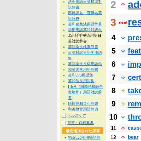
ad
2
法令用語日英標準対
訳辞書
部局課名・官職名英
訳辞典
re
3
英和独禁法用語辞典
学術用語英和対訳集
JST科学技術用語日
4
pre
英対訳辞書
英語論文検索辞書
5
fea
日英対訳言語学用語
集
6
imp
英語論文投稿用語集
和英図学用語辞書
英和GIS用語集
7
cer
英和防災用語集
ITER（国際熱核融合
8
tak
実験炉）用語対訳辞
書
9
rem
脱原発和英小辞典
和英教育用語辞典
10
thr
ヘルスケア
＋
辞書・百科事典
＋
caus
11
最近追加された辞書
bear
12
Weblio実用類語辞
▼