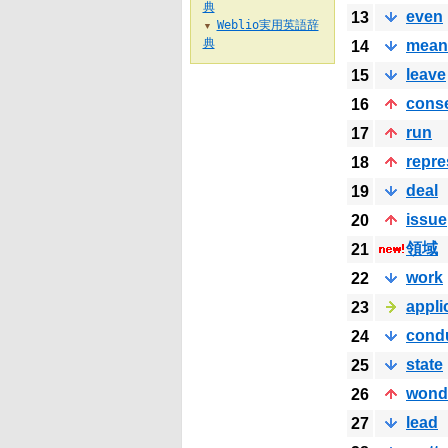
典
even
13
Weblio実用英語辞
▼
典
mean
14
leave
15
cons
16
run
17
repre
18
deal
19
issue
20
領域
21
work
22
appli
23
cond
24
state
25
wond
26
lead
27