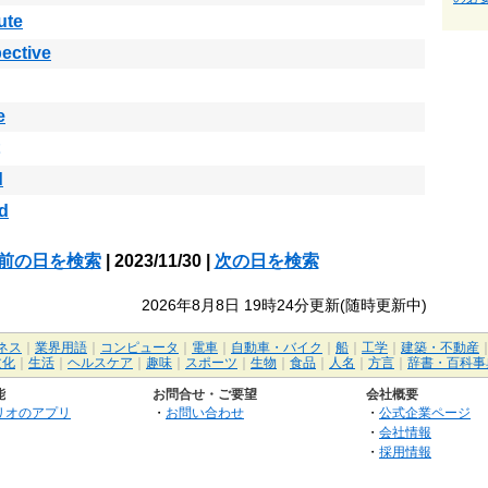
ute
ective
e
d
d
前の日を検索
| 2023/11/30 |
次の日を検索
2026年8月8日 19時24分更新(随時更新中)
ネス
｜
業界用語
｜
コンピュータ
｜
電車
｜
自動車・バイク
｜
船
｜
工学
｜
建築・不動産
文化
｜
生活
｜
ヘルスケア
｜
趣味
｜
スポーツ
｜
生物
｜
食品
｜
人名
｜
方言
｜
辞書・百科事
能
お問合せ・ご要望
会社概要
リオのアプリ
・
お問い合わせ
・
公式企業ページ
・
会社情報
・
採用情報