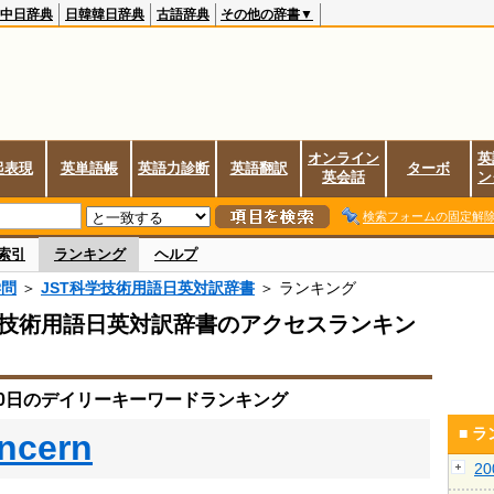
中日辞典
日韓韓日辞典
古語辞典
その他の辞書▼
オンライン
英
起表現
英単語帳
英語力診断
英語翻訳
ターボ
英会話
ン
検索フォームの固定解
索引
ランキング
ヘルプ
学問
＞
JST科学技術用語日英対訳辞書
＞ ランキング
学技術用語日英対訳辞書のアクセスランキン
月30日のデイリーキーワードランキング
■ 
ncern
2