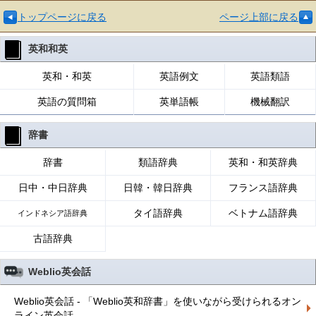
トップページに戻る
ページ上部に戻る
英和和英
英和・和英
英語例文
英語類語
英語の質問箱
英単語帳
機械翻訳
辞書
辞書
類語辞典
英和・和英辞典
日中・中日辞典
日韓・韓日辞典
フランス語辞典
タイ語辞典
ベトナム語辞典
インドネシア語辞典
古語辞典
Weblio英会話
Weblio英会話 - 「Weblio英和辞書」を使いながら受けられるオン
ライン英会話