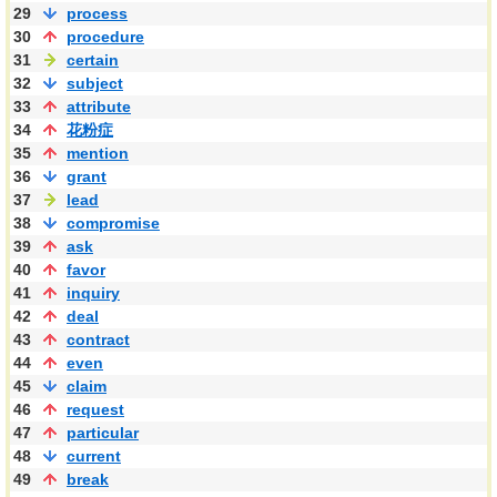
29
process
30
procedure
31
certain
32
subject
33
attribute
34
花粉症
35
mention
36
grant
37
lead
38
compromise
39
ask
40
favor
41
inquiry
42
deal
43
contract
44
even
45
claim
46
request
47
particular
48
current
49
break