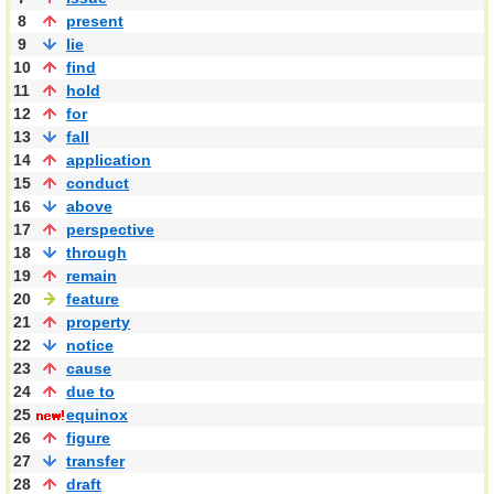
8
present
9
lie
10
find
11
hold
12
for
13
fall
14
application
15
conduct
16
above
17
perspective
18
through
19
remain
20
feature
21
property
22
notice
23
cause
24
due to
25
equinox
26
figure
27
transfer
28
draft