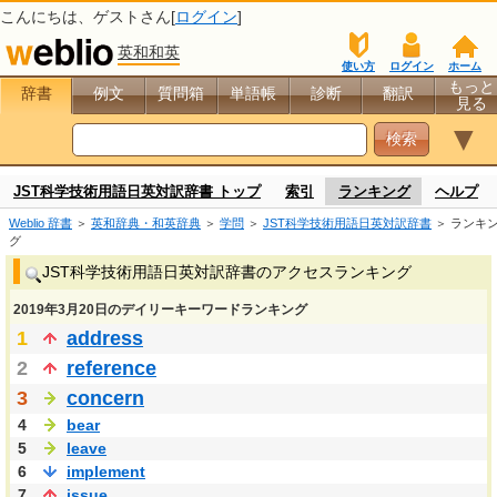
こんにちは、
ゲスト
さん[
ログイン
]
英和和英
使い方
ログイン
ホーム
もっと
辞書
例文
質問箱
単語帳
診断
翻訳
見る
▼
JST科学技術用語日英対訳辞書 トップ
索引
ランキング
ヘルプ
Weblio 辞書
＞
英和辞典・和英辞典
＞
学問
＞
JST科学技術用語日英対訳辞書
＞ ランキ
グ
JST科学技術用語日英対訳辞書のアクセスランキング
2019年3月20日のデイリーキーワードランキング
1
address
2
reference
3
concern
4
bear
5
leave
6
implement
7
issue