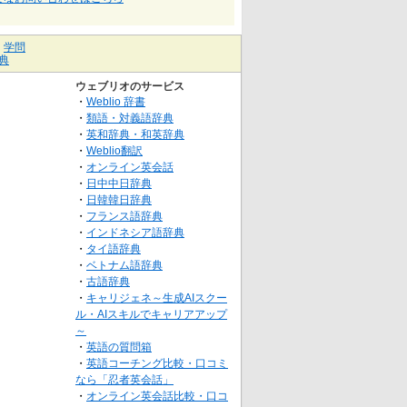
｜
学問
典
ウェブリオのサービス
・
Weblio 辞書
・
類語・対義語辞典
・
英和辞典・和英辞典
・
Weblio翻訳
・
オンライン英会話
・
日中中日辞典
・
日韓韓日辞典
・
フランス語辞典
・
インドネシア語辞典
・
タイ語辞典
・
ベトナム語辞典
・
古語辞典
・
キャリジェネ～生成AIスクー
ル・AIスキルでキャリアアップ
～
・
英語の質問箱
・
英語コーチング比較・口コミ
なら「忍者英会話」
・
オンライン英会話比較・口コ