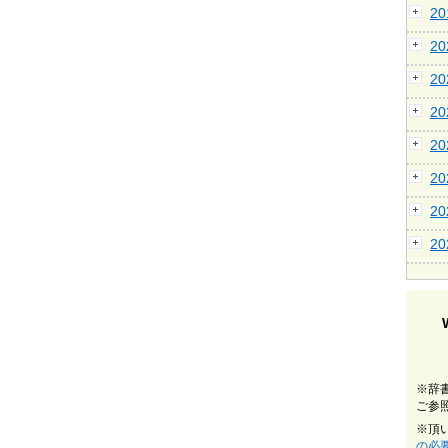
2
2
2
2
2
2
2
2
※辞
ご参
※頂
の必