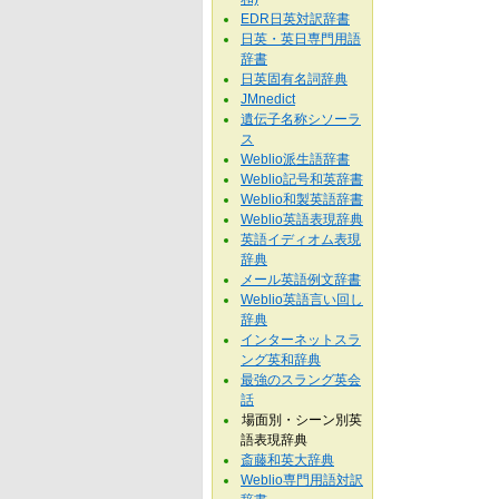
EDR日英対訳辞書
日英・英日専門用語
辞書
日英固有名詞辞典
JMnedict
遺伝子名称シソーラ
ス
Weblio派生語辞書
Weblio記号和英辞書
Weblio和製英語辞書
Weblio英語表現辞典
英語イディオム表現
辞典
メール英語例文辞書
Weblio英語言い回し
辞典
インターネットスラ
ング英和辞典
最強のスラング英会
話
場面別・シーン別英
語表現辞典
斎藤和英大辞典
Weblio専門用語対訳