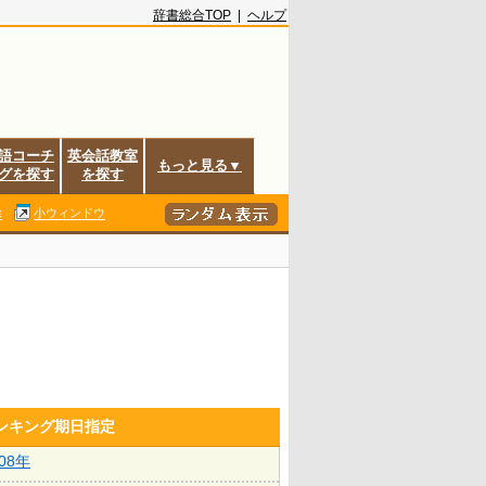
辞書総合TOP
|
ヘルプ
語コーチ
英会話教室
もっと見る▼
グを探す
を探す
除
小ウィンドウ
ランキング期日指定
008年