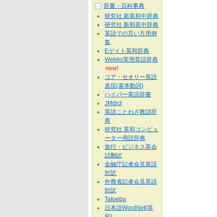
辞書・百科事典
－
研究社 新英和中辞典
研究社 新和英中辞典
英語での言い方用例
集
Eゲイト英和辞典
Weblio実用英語辞典
new!
コア・セオリー英語
表現(基本動詞)
ハイパー英語辞書
JMdict
英語ことわざ教訓辞
典
研究社 英和コンピュ
ーター用語辞典
旅行・ビジネス英会
話翻訳
金融庁記者会見英語
対訳
外務省記者会見英語
対訳
Tatoeba
日本語WordNet(英
和)