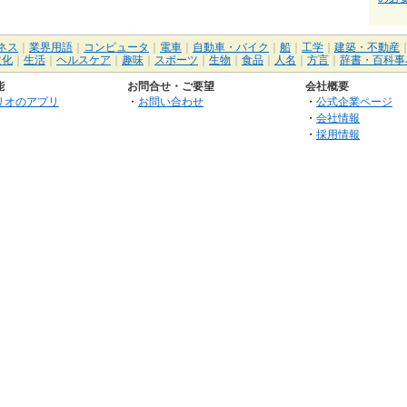
ネス
｜
業界用語
｜
コンピュータ
｜
電車
｜
自動車・バイク
｜
船
｜
工学
｜
建築・不動産
文化
｜
生活
｜
ヘルスケア
｜
趣味
｜
スポーツ
｜
生物
｜
食品
｜
人名
｜
方言
｜
辞書・百科事
能
お問合せ・ご要望
会社概要
リオのアプリ
・
お問い合わせ
・
公式企業ページ
・
会社情報
・
採用情報