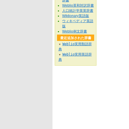
辞書
Weblio英和対訳辞書
人口統計学英英辞書
Wiktionary英語版
ウィキペディア英語
版
Weblio例文辞書
最近追加された辞書
Weblio実用類語辞
▼
典
Weblio実用英語辞
▼
典