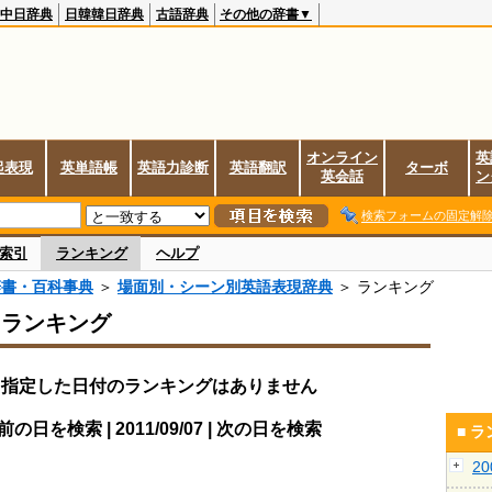
中日辞典
日韓韓日辞典
古語辞典
その他の辞書▼
オンライン
英
起表現
英単語帳
英語力診断
英語翻訳
ターボ
英会話
ン
検索フォームの固定解
索引
ランキング
ヘルプ
辞書・百科事典
＞
場面別・シーン別英語表現辞典
＞ ランキング
スランキング
指定した日付のランキングはありません
前の日を検索 | 2011/09/07 | 次の日を検索
■ 
2