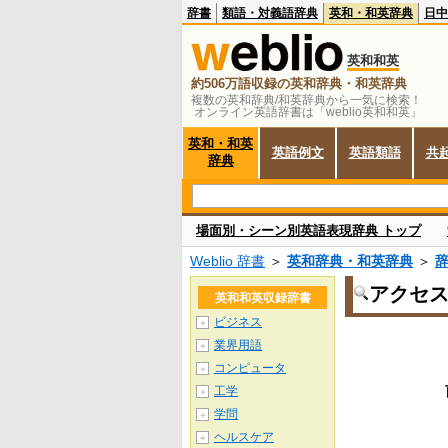
辞書
類語・対義語辞典
英和・和英辞典
日中
英和和英
約506万語収録の英和辞典・和英辞典
複数の英和辞典/和英辞典から一気に検索！
オンライン英語辞書は「weblio英和和英」
英和・和英
英語例文
英語類語
共
辞典
場面別・シーン別英語表現辞典 トップ
Weblio 辞書
＞
英和辞典・和英辞典
＞
アクセ
英和和英収録辞書
ビジネス
＋
業界用語
＋
コンピュータ
＋
工学
＋
学問
＋
ヘルスケア
＋