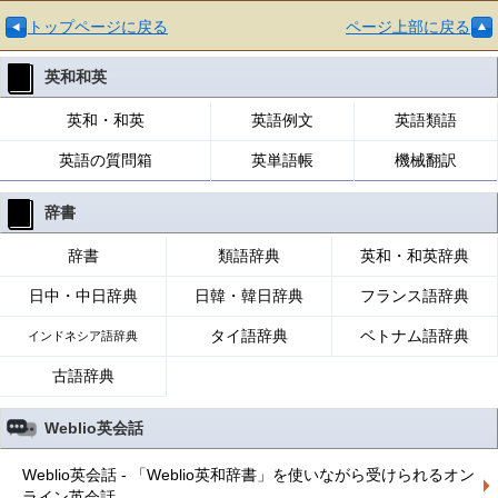
トップページに戻る
ページ上部に戻る
英和和英
英和・和英
英語例文
英語類語
英語の質問箱
英単語帳
機械翻訳
辞書
辞書
類語辞典
英和・和英辞典
日中・中日辞典
日韓・韓日辞典
フランス語辞典
タイ語辞典
ベトナム語辞典
インドネシア語辞典
古語辞典
Weblio英会話
Weblio英会話 - 「Weblio英和辞書」を使いながら受けられるオン
ライン英会話