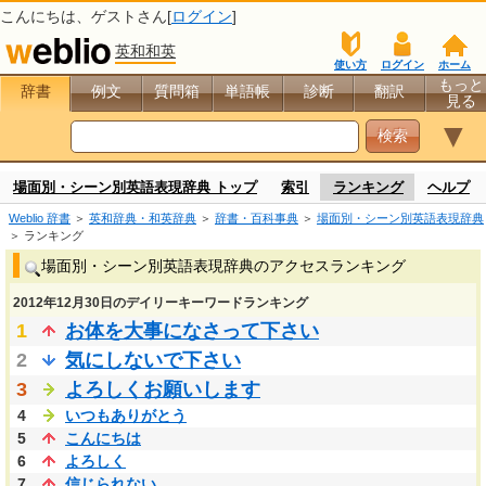
こんにちは、
ゲスト
さん[
ログイン
]
英和和英
使い方
ログイン
ホーム
もっと
辞書
例文
質問箱
単語帳
診断
翻訳
見る
▼
場面別・シーン別英語表現辞典 トップ
索引
ランキング
ヘルプ
Weblio 辞書
＞
英和辞典・和英辞典
＞
辞書・百科事典
＞
場面別・シーン別英語表現辞典
＞ ランキング
場面別・シーン別英語表現辞典のアクセスランキング
2012年12月30日のデイリーキーワードランキング
1
お体を大事になさって下さい
2
気にしないで下さい
3
よろしくお願いします
4
いつもありがとう
5
こんにちは
6
よろしく
7
信じられない