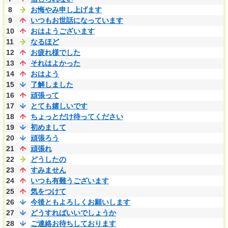
8
お悔やみ申し上げます
9
いつもお世話になっています
10
おはようございます
11
なるほど
12
お疲れ様でした
13
それはよかった
14
おはよう
15
了解しました
16
頑張って
17
とても嬉しいです
18
ちょっとだけ待ってください
19
初めまして
20
頑張ろう
21
頑張れ
22
どうしたの
23
すみません
24
いつも有難うございます
25
気をつけて
26
今後ともよろしくお願いします
27
どうすればいいでしょうか
28
ご連絡お待ちしております