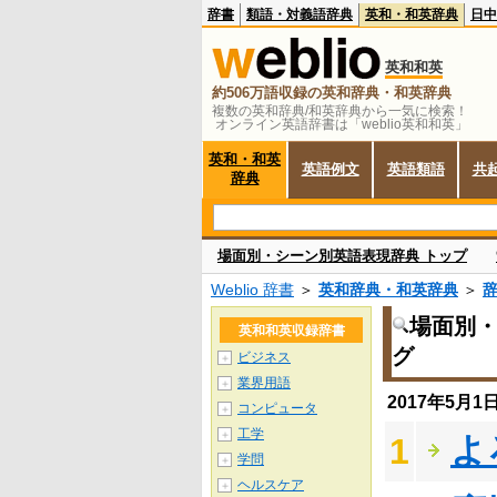
辞書
類語・対義語辞典
英和・和英辞典
日中
英和和英
約506万語収録の英和辞典・和英辞典
複数の英和辞典/和英辞典から一気に検索！
オンライン英語辞書は「weblio英和和英」
英和・和英
英語例文
英語類語
共
辞典
場面別・シーン別英語表現辞典 トップ
Weblio 辞書
＞
英和辞典・和英辞典
＞
場面別
英和和英収録辞書
グ
ビジネス
＋
業界用語
＋
2017年5月
コンピュータ
＋
工学
＋
よ
1
学問
＋
ヘルスケア
＋