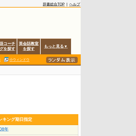
辞書総合TOP
|
ヘルプ
語コーチ
英会話教室
もっと見る▼
グを探す
を探す
除
小ウィンドウ
ランキング期日指定
008年