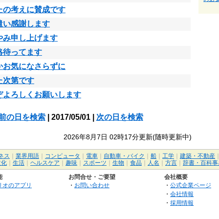
たの考えに賛成です
遣い感謝します
やみ申し上げます
絡待ってます
かお気になさらずに
た次第です
ぞよろしくお願いします
前の日を検索
| 2017/05/01 |
次の日を検索
2026年8月7日 02時17分更新(随時更新中)
ネス
｜
業界用語
｜
コンピュータ
｜
電車
｜
自動車・バイク
｜
船
｜
工学
｜
建築・不動産
文化
｜
生活
｜
ヘルスケア
｜
趣味
｜
スポーツ
｜
生物
｜
食品
｜
人名
｜
方言
｜
辞書・百科事
能
お問合せ・ご要望
会社概要
リオのアプリ
・
お問い合わせ
・
公式企業ページ
・
会社情報
・
採用情報