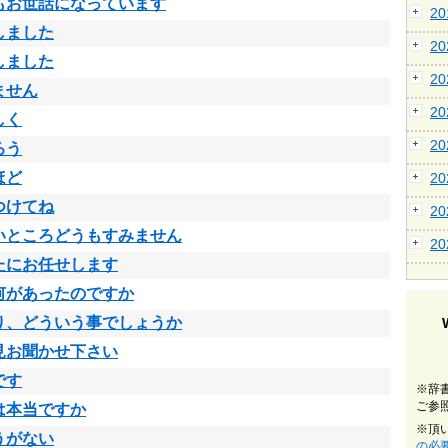
もお世話になっています
2
しました
2
しました
2
ません
2
しく
2
ろう
ほど
2
つけてね
2
いところどうもすみません
2
たにお任せします
何があったのですか
り、どういう事でしょうか
見お聞かせ下さい
です
※辞
ご参
は本当ですか
※頂
うがない
の必