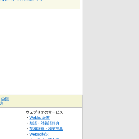
｜
学問
典
ウェブリオのサービス
・
Weblio 辞書
・
類語・対義語辞典
・
英和辞典・和英辞典
・
Weblio翻訳