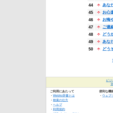
あな
44
お心
45
お悔
46
ご連
47
どう
48
あな
49
どう
50
ビジ
ご利用にあたって
便利な機
・
Weblio辞書とは
・
ウェブ
・
検索の仕方
・
ヘルプ
・
利用規約