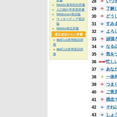
辞書
いつ
28
Weblio英和対訳辞書
了解
29
人口統計学英英辞書
Wiktionary英語版
どう
30
ウィキペディア英語
すみ
31
版
Weblio例文辞書
よろ
32
最近追加された辞書
頑張
33
Weblio実用類語辞
▼
典
なる
34
Weblio実用英語辞
▼
気を
35
典
忙し
36
あな
37
一体
38
つま
39
ご意
40
残念
41
それ
42
しょ
43