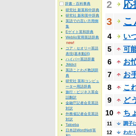
応
2
辞書・百科事典
－
研究社 新英和中辞典
研究社 新和英中辞典
こ
3
英語での言い方用例
集
Eゲイト英和辞典
4
い
Weblio実用英語辞典
new!
5
可
コア・セオリー英語
表現(基本動詞)
ハイパー英語辞書
6
お
JMdict
英語ことわざ教訓辞
7
お
典
研究社 英和コンピュ
8
こ
ーター用語辞典
旅行・ビジネス英会
話翻訳
9
ど
金融庁記者会見英語
対訳
10
ち
外務省記者会見英語
対訳
調子
11
Tatoeba
日本語WordNet(英
わか
12
和)