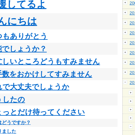
援してるよ
2
2
んにちは
2
2
つもありがとう
2
能でしょうか？
2
忙しいところどうもすみません
2
手数をおかけしてすみません
2
2
れで大丈夫でしょうか
うしたの
ょっとだけ待ってください
はどうですか？
りました