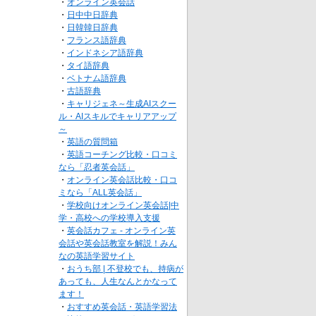
・
オンライン英会話
・
日中中日辞典
・
日韓韓日辞典
・
フランス語辞典
・
インドネシア語辞典
・
タイ語辞典
・
ベトナム語辞典
・
古語辞典
・
キャリジェネ～生成AIスクー
ル・AIスキルでキャリアアップ
～
・
英語の質問箱
・
英語コーチング比較・口コミ
なら「忍者英会話」
・
オンライン英会話比較・口コ
ミなら「ALL英会話」
・
学校向けオンライン英会話|中
学・高校への学校導入支援
・
英会話カフェ - オンライン英
会話や英会話教室を解説！みん
なの英語学習サイト
・
おうち部 | 不登校でも、持病が
あっても、人生なんとかなって
ます！
・
おすすめ英会話・英語学習法