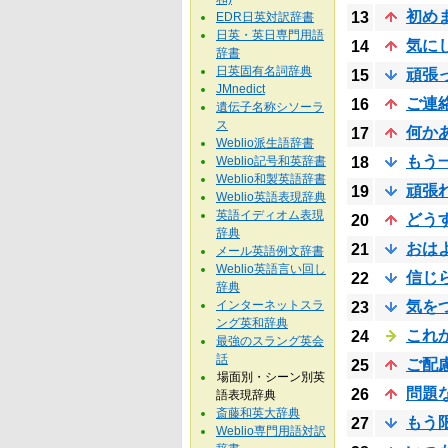
初め
13
EDR日英対訳辞書
日英・英日専門用語
気に
14
辞書
日英固有名詞辞典
頑張
15
JMnedict
ご連
16
遺伝子名称シソーラ
ス
何か
17
Weblio派生語辞書
もう
Weblio記号和英辞書
18
Weblio和製英語辞書
頑張
19
Weblio英語表現辞典
英語イディオム表現
どう
20
辞典
おは
21
メール英語例文辞書
Weblio英語言い回し
信じ
22
辞典
インターネットスラ
気を
23
ング英和辞典
これ
24
最強のスラング英会
話
ご配
25
場面別・シーン別英
問題
26
語表現辞典
斎藤和英大辞典
もう
27
Weblio専門用語対訳