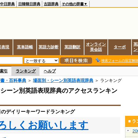
中日辞典
日韓韓日辞典
古語辞典
その他の辞書▼
オンライン
英
起表現
英単語帳
英語力診断
英語翻訳
ターボ
英会話
ン
検索フォームの固定解
索引
ランキング
ヘルプ
辞書・百科事典
＞
場面別・シーン別英語表現辞典
＞ ランキング
・シーン別英語表現辞典のアクセスランキン
1日のデイリーキーワードランキング
■ 
ろしくお願いします
2