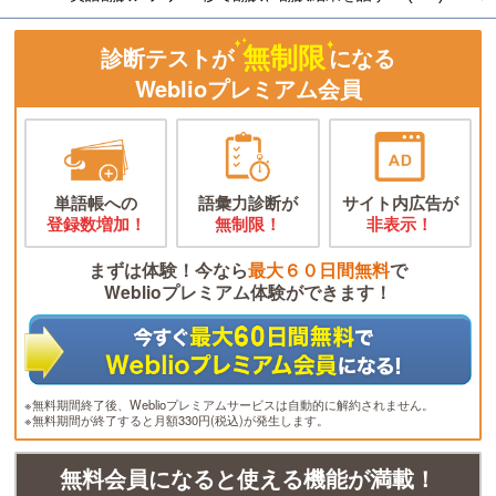
無制限
診断テストが
になる
Weblioプレミアム会員
単語帳への
語彙力診断が
サイト内広告が
登録数増加！
無制限！
非表示！
まずは体験！今なら
最大６０日間無料
で
Weblioプレミアム体験ができます！
※無料期間終了後、Weblioプレミアムサービスは自動的に解約されません。
※無料期間が終了すると月額330円(税込)が発生します。
無料会員になると使える機能が満載！