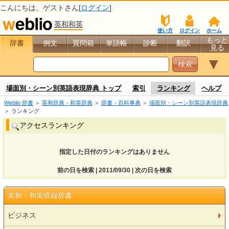
こんにちは、
ゲスト
さん[
ログイン
]
英和和英
使い方
ログイン
ホーム
もっと
辞書
例文
質問箱
単語帳
診断
翻訳
見る
▼
場面別・シーン別英語表現辞典 トップ
索引
ランキング
ヘルプ
Weblio 辞書
＞
英和辞典・和英辞典
＞
辞書・百科事典
＞
場面別・シーン別英語表現辞典
＞ ランキング
アクセスランキング
指定した日付のランキングはありません
前の日を検索 | 2011/09/30 | 次の日を検索
英和・和英収録辞書
ビジネス