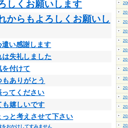
ろしくお願いします
2
2
れからもよろしくお願いし
2
2
2
心遣い感謝します
2
れは失礼しました
2
気を付けて
2
2
つもありがとう
2
張ってください
2
ても嬉しいです
2
ょっと考えさせて下さい
2
2
数をおかけしてすみません