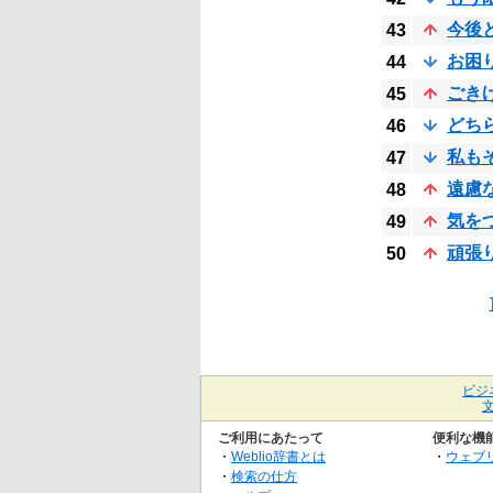
今後
43
お困
44
ごき
45
どち
46
私も
47
遠慮
48
気を
49
頑張
50
ビジ
ご利用にあたって
便利な機
・
Weblio辞書とは
・
ウェブ
・
検索の仕方