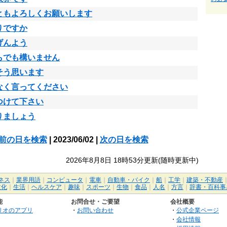
ともよろしくお願いします
りですか
げんよう
らでも構いません
そう思います
なく言ってください
つけて下さい
りましょう
前の日を検索
| 2023/06/02 |
次の日を検索
2026年8月8日 18時53分更新(随時更新中)
ネス
｜
業界用語
｜
コンピュータ
｜
電車
｜
自動車・バイク
｜
船
｜
工学
｜
建築・不動産
文化
｜
生活
｜
ヘルスケア
｜
趣味
｜
スポーツ
｜
生物
｜
食品
｜
人名
｜
方言
｜
辞書・百科事
能
お問合せ・ご要望
会社概要
リオのアプリ
・
お問い合わせ
・
公式企業ページ
・
会社情報