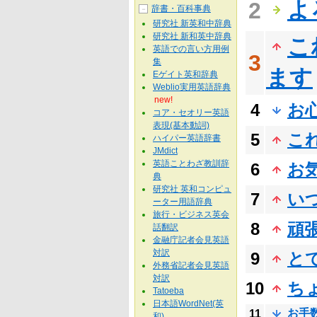
よ
2
辞書・百科事典
－
研究社 新英和中辞典
研究社 新和英中辞典
こ
英語での言い方用例
3
集
ます
Eゲイト英和辞典
Weblio実用英語辞典
new!
4
お
コア・セオリー英語
表現(基本動詞)
5
こ
ハイパー英語辞書
JMdict
英語ことわざ教訓辞
6
お
典
研究社 英和コンピュ
7
い
ーター用語辞典
旅行・ビジネス英会
8
頑
話翻訳
金融庁記者会見英語
対訳
9
と
外務省記者会見英語
対訳
10
ち
Tatoeba
日本語WordNet(英
お手
11
和)