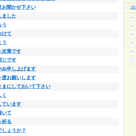
見お聞かせ下さい
2
しました
ろう
つけて
よう
た次第です
同じです
やみ申し上げます
一度お願いします
ままにしておいて下さい
しく
しています
着いて
を祈る
でしょうか？