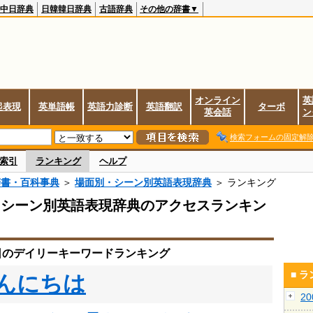
中日辞典
日韓韓日辞典
古語辞典
その他の辞書▼
オンライン
英
起表現
英単語帳
英語力診断
英語翻訳
ターボ
英会話
ン
検索フォームの固定解
索引
ランキング
ヘルプ
辞書・百科事典
＞
場面別・シーン別英語表現辞典
＞ ランキング
・シーン別英語表現辞典のアクセスランキン
2日のデイリーキーワードランキング
■ 
んにちは
2