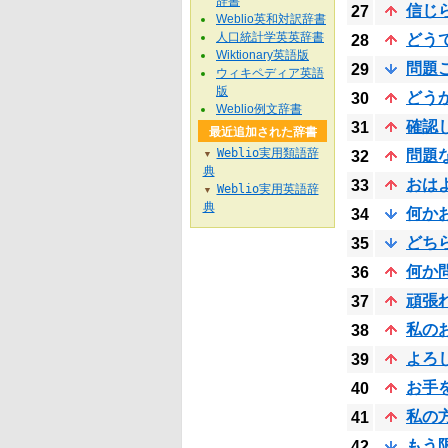
辞書
信じ
27
Weblio英和対訳辞書
人口統計学英英辞書
どう
28
Wiktionary英語版
問題
29
ウィキペディア英語
版
どう
30
Weblio例文辞書
確認
31
最近追加された辞書
Weblio実用類語辞
問題
32
▼
典
おは
33
Weblio実用英語辞
▼
典
何か
34
どち
35
何か
36
頑張
37
私の
38
よろ
39
お手
40
私の
41
もう
42