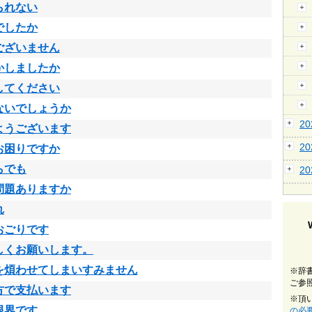
られない
でしたか
ございません
かしましたか
してください
ないでしょうか
2
ようございます
2
お困りですか
らでも
2
問題ありますか
れ
おごりです
しくお願いします。
を煩わせてしまいすみません
※辞
ご参
方で支払います
※頂
限界です
の必