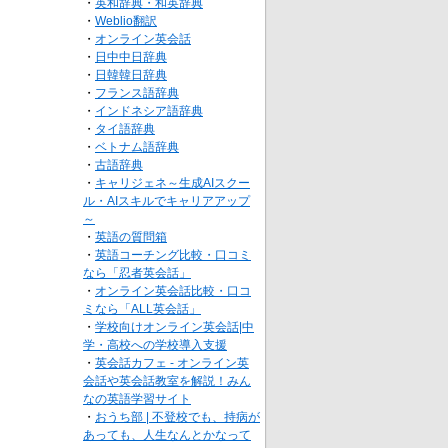
・
英和辞典・和英辞典
・
Weblio翻訳
・
オンライン英会話
・
日中中日辞典
・
日韓韓日辞典
・
フランス語辞典
・
インドネシア語辞典
・
タイ語辞典
・
ベトナム語辞典
・
古語辞典
・
キャリジェネ～生成AIスクー
ル・AIスキルでキャリアアップ
～
・
英語の質問箱
・
英語コーチング比較・口コミ
なら「忍者英会話」
・
オンライン英会話比較・口コ
ミなら「ALL英会話」
・
学校向けオンライン英会話|中
学・高校への学校導入支援
・
英会話カフェ - オンライン英
会話や英会話教室を解説！みん
なの英語学習サイト
・
おうち部 | 不登校でも、持病が
あっても、人生なんとかなって