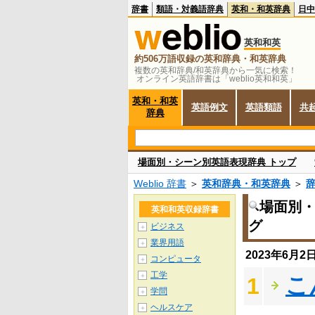
辞書
類語・対義語辞典
英和・和英辞典
日中
英和和英
約506万語収録の英和辞典・和英辞典
複数の英和辞典/和英辞典から一気に検索！
オンライン英語辞書は「weblio英和和英」
英和・和英
英語例文
英語類語
共
辞典
場面別・シーン別英語表現辞典 トップ
Weblio 辞書
＞
英和辞典・和英辞典
＞
場面別
英和和英収録辞書
グ
ビジネス
＋
業界用語
＋
2023年6月
コンピュータ
＋
工学
＋
こ
1
学問
＋
ヘルスケア
＋