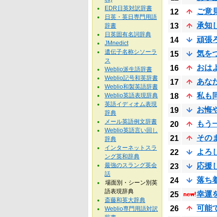
EDR日英対訳辞書
ご意
12
日英・英日専門用語
承知
13
辞書
日英固有名詞辞典
頑張
14
JMnedict
遺伝子名称シソーラ
気を
15
ス
おは
16
Weblio派生語辞書
Weblio記号和英辞書
あな
17
Weblio和製英語辞書
私も
Weblio英語表現辞典
18
英語イディオム表現
お悔
19
辞典
メール英語例文辞書
もう
20
Weblio英語言い回し
その
21
辞典
インターネットスラ
よろ
22
ング英和辞典
最強のスラング英会
応援
23
話
落ち
24
場面別・シーン別英
語表現辞典
幸運
25
斎藤和英大辞典
可能
26
Weblio専門用語対訳