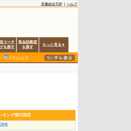
辞書総合TOP
|
ヘルプ
語コーチ
英会話教室
もっと見る▼
グを探す
を探す
除
小ウィンドウ
ランキング期日指定
008年