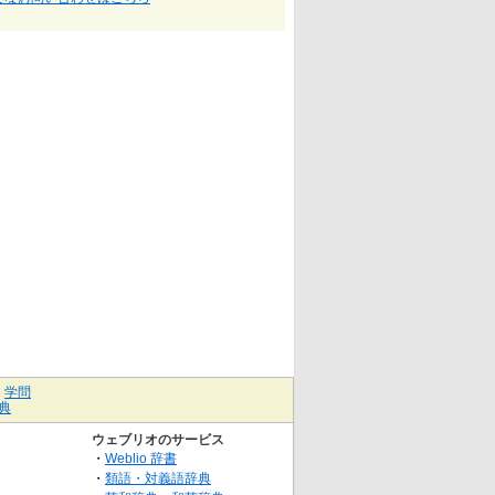
｜
学問
典
ウェブリオのサービス
・
Weblio 辞書
・
類語・対義語辞典