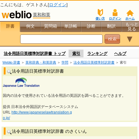
こんにちは、
ゲスト
さん[
ログイン
]
英和和英
使い方
ログイン
ホーム
もっと
辞書
例文
質問箱
単語帳
診断
翻訳
見る
▼
法令用語日英標準対訳辞書 トップ
索引
ランキング
ヘルプ
Weblio 辞書
＞
英和辞典・和英辞典
＞
学問
＞
法令用語日英標準対訳辞書
＞ 索引
法令用語日英標準対訳辞書
国内の法令で使用されている法令用語の英語訳を調べることができます。
提供 日本法令外国語訳データベースシステム
URL
http://www.japaneselawtranslation.g
o.jp/
法令用語日英標準対訳辞書 のさくいん