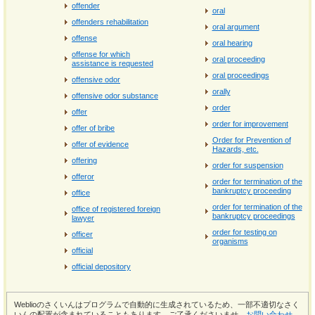
offender
oral
offenders rehabilitation
oral argument
offense
oral hearing
offense for which
oral proceeding
assistance is requested
oral proceedings
offensive odor
orally
offensive odor substance
order
offer
order for improvement
offer of bribe
Order for Prevention of
offer of evidence
Hazards, etc.
offering
order for suspension
offeror
order for termination of the
bankruptcy proceeding
office
order for termination of the
office of registered foreign
bankruptcy proceedings
lawyer
order for testing on
officer
organisms
official
official depository
Weblioのさくいんはプログラムで自動的に生成されているため、一部不適切なさく
いんの配置が含まれていることもあります。ご了承くださいませ。
お問い合わせ
。