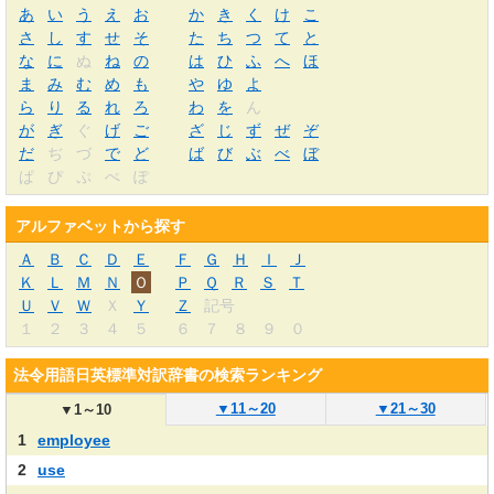
あ
い
う
え
お
か
き
く
け
こ
さ
し
す
せ
そ
た
ち
つ
て
と
な
に
ぬ
ね
の
は
ひ
ふ
へ
ほ
ま
み
む
め
も
や
ゆ
よ
ら
り
る
れ
ろ
わ
を
ん
が
ぎ
ぐ
げ
ご
ざ
じ
ず
ぜ
ぞ
だ
ぢ
づ
で
ど
ば
び
ぶ
べ
ぼ
ぱ
ぴ
ぷ
ぺ
ぽ
アルファベットから探す
Ａ
Ｂ
Ｃ
Ｄ
Ｅ
Ｆ
Ｇ
Ｈ
Ｉ
Ｊ
Ｋ
Ｌ
Ｍ
Ｎ
Ｏ
Ｐ
Ｑ
Ｒ
Ｓ
Ｔ
Ｕ
Ｖ
Ｗ
Ｘ
Ｙ
Ｚ
記号
１
２
３
４
５
６
７
８
９
０
法令用語日英標準対訳辞書の検索ランキング
▼
11～20
▼
21～30
▼
1～10
1
employee
2
use