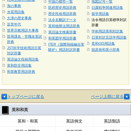
中国の都市一覧
地図記号一覧
海の事典
防府歴史用語辞典
日露戦争関連用語集
水質用語集
歴史民俗用語辞典
留学用語集
大津の歴史事典
法令名翻訳データ
法令用語日英標準対訳
近世年代
辞書
英和独禁法用語辞典
世界宗教用語大事典
学術用語英和対訳集
英語論文検索辞書
部局課名・官職名英訳
日英対訳言語学用語集
和英図学用語辞書
辞典
英和GIS用語集
ITER（国際熱核融合実
JST科学技術用語日英
験炉）用語対訳辞書
脱原発和英小辞典
対訳辞書
英語論文投稿用語集
英和防災用語集
和英教育用語辞典
トップページに戻る
ページ上部に戻る
英和和英
英和・和英
英語例文
英語類語