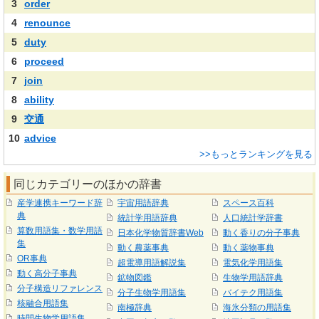
3
order
4
renounce
5
duty
6
proceed
7
join
8
ability
9
交通
10
advice
>>もっとランキングを見る
同じカテゴリーのほかの辞書
産学連携キーワード辞
宇宙用語辞典
スペース百科
典
統計学用語辞典
人口統計学辞書
算数用語集・数学用語
日本化学物質辞書Web
動く香りの分子事典
集
動く農薬事典
動く薬物事典
OR事典
超電導用語解説集
電気化学用語集
動く高分子事典
鉱物図鑑
生物学用語辞典
分子構造リファレンス
分子生物学用語集
バイテク用語集
核融合用語集
南極辞典
海氷分類の用語集
時間生物学用語集