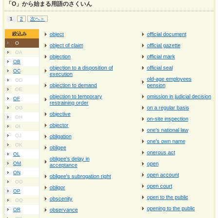
「O」から始まる用語のさくいん
1
2
次へ＞
絞込み
object
official document
O
object of claim
official gazette
OA
objection
official mark
OB
objection to a disposition of
official seal
OC
execution
old-age employees
OD
objection to demand
pension
OE
objection to temporary
omission in judicial decision
OF
restraining order
on a regular basis
OG
objective
OH
on-site inspection
objector
OI
one's national law
OJ
obligation
one's own name
OK
obligee
onerous act
OL
obligee's delay in
OM
open
acceptance
ON
open account
obligee's subrogation right
OO
open court
obligor
OP
open to the public
obscenity
OQ
opening to the public
OR
observance