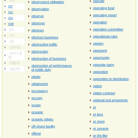
OS
operate
observance obligation
OT
operating fund
observation
OU
operating report
observe
OV
operation
observer
OW
operation committee
OX
obstruct
OY
operational rules
obstruct business
OZ
opinion
obstructing traffic
O(50音)
opponent
obstruction
O(タイ文
字)
opportunity
obstruction of business
O(数字)
opposite party
obstruction of performance
O(記号)
of public duty
opposition
obtain
opposition to distribution
obtainment
option
occupancy
option contract
occupy
optional oral arguments
ocean
or
oceanic
or less
oceanic ridges
or more
off-shore facility
or severer
offend
or the like