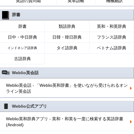
英語の質問箱
英単語帳
機械翻訳
辞書
辞書
類語辞典
英和・和英辞典
日中・中日辞典
日韓・韓日辞典
フランス語辞典
タイ語辞典
ベトナム語辞典
インドネシア語辞典
古語辞典
Weblio英会話
Weblio英会話 - 「Weblio英和辞書」を使いながら受けられるオン
ライン英会話
Weblio公式アプリ
Weblio英和辞典アプリ - 英和・和英を一度に検索する英語辞書
(Android)