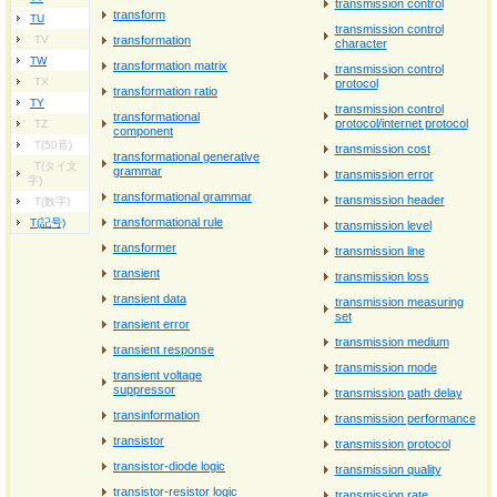
transmission control
transform
TU
transmission control
TV
transformation
character
TW
transformation matrix
transmission control
TX
protocol
transformation ratio
TY
transmission control
transformational
protocol/internet protocol
TZ
component
T(50音)
transmission cost
transformational generative
T(タイ文
grammar
transmission error
字)
transformational grammar
transmission header
T(数字)
transformational rule
T(記号)
transmission level
transformer
transmission line
transient
transmission loss
transient data
transmission measuring
set
transient error
transmission medium
transient response
transmission mode
transient voltage
suppressor
transmission path delay
transinformation
transmission performance
transistor
transmission protocol
transistor-diode logic
transmission quality
transistor-resistor logic
transmission rate