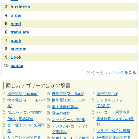
3
business
4
order
5
need
6
translate
7
push
8
custom
9
Look
10
cause
>>もっとランキングを見る
同じカテゴリーのほかの辞書
携帯電話(docomo)
携帯電話(SoftBank)
携帯電話(au)
携帯電話(イー・モバイ
携帯電話(WILLCOM)
デジタルカメラ
ル)
(CASIO)
富士通歴代製品
NECパソコン博物館
バーコード用語事典
電波の種類
Prolog用語辞典
電波利用システムの種
ネットワーク用語集
類
光・電子デバイス用語
デジタルレコーディン
集
プラグ・端子の種類
グ用語集
サラウンド用語辞典
AV機器関連用語辞典
情報セキュリティ用語