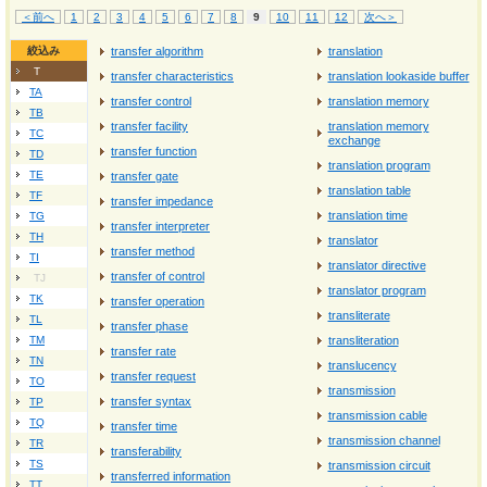
＜前へ
1
2
3
4
5
6
7
8
9
10
11
12
次へ＞
絞込み
transfer algorithm
translation
T
transfer characteristics
translation lookaside buffer
TA
transfer control
translation memory
TB
transfer facility
translation memory
TC
exchange
transfer function
TD
translation program
TE
transfer gate
translation table
TF
transfer impedance
translation time
TG
transfer interpreter
TH
translator
transfer method
TI
translator directive
transfer of control
TJ
translator program
TK
transfer operation
transliterate
TL
transfer phase
TM
transliteration
transfer rate
TN
translucency
transfer request
TO
transmission
transfer syntax
TP
transmission cable
TQ
transfer time
transmission channel
TR
transferability
TS
transmission circuit
transferred information
TT