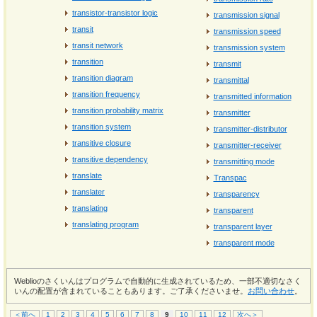
transistor-transistor logic
transmission signal
transit
transmission speed
transit network
transmission system
transition
transmit
transition diagram
transmittal
transition frequency
transmitted information
transition probability matrix
transmitter
transition system
transmitter-distributor
transitive closure
transmitter-receiver
transitive dependency
transmitting mode
translate
Transpac
translater
transparency
translating
transparent
translating program
transparent layer
transparent mode
Weblioのさくいんはプログラムで自動的に生成されているため、一部不適切なさく
いんの配置が含まれていることもあります。ご了承くださいませ。
お問い合わせ
。
＜前へ
1
2
3
4
5
6
7
8
9
10
11
12
次へ＞