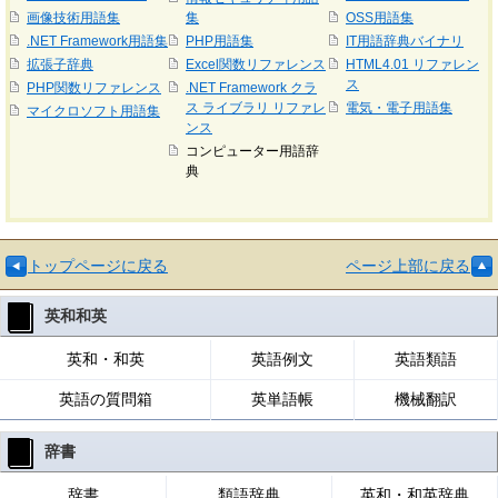
画像技術用語集
集
OSS用語集
.NET Framework用語集
PHP用語集
IT用語辞典バイナリ
拡張子辞典
Excel関数リファレンス
HTML4.01 リファレン
ス
PHP関数リファレンス
.NET Framework クラ
ス ライブラリ リファレ
電気・電子用語集
マイクロソフト用語集
ンス
コンピューター用語辞
典
トップページに戻る
ページ上部に戻る
英和和英
英和・和英
英語例文
英語類語
英語の質問箱
英単語帳
機械翻訳
辞書
辞書
類語辞典
英和・和英辞典