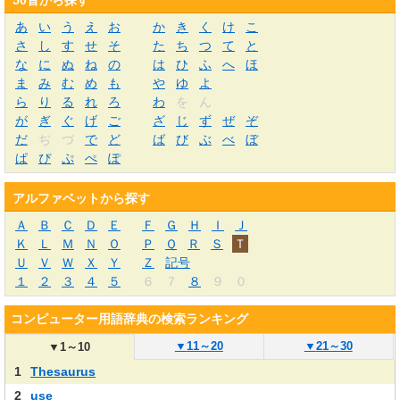
50音から探す
あ
い
う
え
お
か
き
く
け
こ
さ
し
す
せ
そ
た
ち
つ
て
と
な
に
ぬ
ね
の
は
ひ
ふ
へ
ほ
ま
み
む
め
も
や
ゆ
よ
ら
り
る
れ
ろ
わ
を
ん
が
ぎ
ぐ
げ
ご
ざ
じ
ず
ぜ
ぞ
だ
ぢ
づ
で
ど
ば
び
ぶ
べ
ぼ
ぱ
ぴ
ぷ
ぺ
ぽ
アルファベットから探す
Ａ
Ｂ
Ｃ
Ｄ
Ｅ
Ｆ
Ｇ
Ｈ
Ｉ
Ｊ
Ｋ
Ｌ
Ｍ
Ｎ
Ｏ
Ｐ
Ｑ
Ｒ
Ｓ
Ｔ
Ｕ
Ｖ
Ｗ
Ｘ
Ｙ
Ｚ
記号
１
２
３
４
５
６
７
８
９
０
コンピューター用語辞典の検索ランキング
▼
11～20
▼
21～30
▼
1～10
1
Thesaurus
2
use