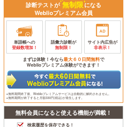
無制限
診断テストが
になる
Weblioプレミアム会員
単語帳への
語彙力診断が
サイト内広告が
登録数増加！
無制限！
非表示！
まずは体験！今なら
最大６０日間無料
で
Weblioプレミアム体験ができます！
※無料期間終了後、Weblioプレミアムサービスは自動的に解約されません。
※無料期間が終了すると月額330円(税込)が発生します。
無料会員になると使える機能が満載！
検索履歴を保存できる！