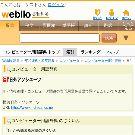
こんにちは、
ゲスト
さん[
ログイン
]
英和和英
使い方
ログイン
ホーム
もっと
辞書
例文
質問箱
単語帳
診断
翻訳
見る
▼
コンピューター用語辞典 トップ
索引
ランキング
ヘルプ
Weblio 辞書
＞
英和辞典・和英辞典
＞
コンピュータ
＞
コンピューター用語辞典
＞ 索引
コンピューター用語辞典
IT・情報処理・コンピュータ関連の専門用語を英語で調べることができます。
提供 日外アソシエーツ
URL
https://www.nichigai.co.jp/
コンピューター用語辞典 のさくいん
「T」から始まる用語のさくいん