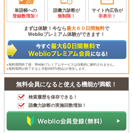
単語帳への
語彙力診断が
サイト内広告が
登録数増加！
無制限！
非表示！
まずは体験！今なら
最大６０日間無料
で
Weblioプレミアム体験ができます！
※無料期間終了後、Weblioプレミアムサービスは自動的に解約されません。
※無料期間が終了すると月額330円(税込)が発生します。
無料会員になると使える機能が満載！
検索履歴を保存できる！
語彙力診断の実施回数増加！