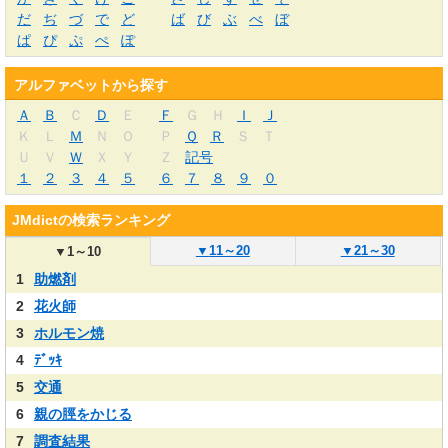
だ
ぢ
づ
で
ど
ば
び
ぶ
べ
ぼ
ぱ
ぴ
ぷ
ぺ
ぽ
アルファベットから探す
Ａ
Ｂ
Ｃ
Ｄ
Ｅ
Ｆ
Ｇ
Ｈ
Ｉ
Ｊ
Ｋ
Ｌ
Ｍ
Ｎ
Ｏ
Ｐ
Ｑ
Ｒ
Ｓ
Ｔ
Ｕ
Ｖ
Ｗ
Ｘ
Ｙ
Ｚ
記号
１
２
３
４
５
６
７
８
９
０
JMdictの検索ランキング
▼
11～20
▼
21～30
▼
1～10
1
助燃剤
2
花火師
3
ホルモン焼
4
ﾃﾞｯｷ
5
交通
6
親の脛をかじる
7
調査結果