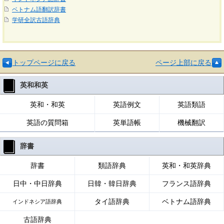
ベトナム語翻訳辞書
学研全訳古語辞典
トップページに戻る
ページ上部に戻る
英和和英
英和・和英
英語例文
英語類語
英語の質問箱
英単語帳
機械翻訳
辞書
辞書
類語辞典
英和・和英辞典
日中・中日辞典
日韓・韓日辞典
フランス語辞典
タイ語辞典
ベトナム語辞典
インドネシア語辞典
古語辞典