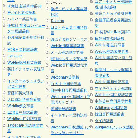
コア・セオリー英語表
JMdict
研究社 新英和中辞典
現(基本動詞)
旅行・ビジネス英会話
Eゲイト英和辞典
英語ことわざ教訓辞典
翻訳
ハイパー英語辞書
金融庁記者会見英語対
Tatoeba
研究社 英和コンピュー
訳
日英・英日専門用語辞
ター用語辞典
日本語WordNet(英和)
書
外務省記者会見英語対
日英固有名詞辞典
遺伝子名称シソーラス
訳
Weblio派生語辞書
Weblio和製英語辞書
EDR日英対訳辞書
Weblio英語表現辞典
メール英語例文辞書
JMnedict
Weblio英語言い回し辞
最強のスラング英会話
Weblio記号和英辞書
典
Weblio専門用語対訳辞
英語イディオム表現辞
場面別・シーン別英語
書
典
表現辞典
Wiktionary英語版
インターネットスラン
Weblio英和対訳辞書
白水社 中国語辞典
グ英和辞典
ウィキペディア英語版
日中中日専門用語辞典
斎藤和英大辞典
Weblio中国語翻訳辞書
Wiktionary日本語版（中
人口統計学英英辞書
中英英中専門用語辞典
国語カテゴリ）
Weblio例文辞書
Wiktionary中国語版
韓国語単語辞書
EDR日中対訳辞書
韓日専門用語辞書
インドネシア語翻訳辞
Weblio中日対訳辞書
書
タイ語辞書
Tatoeba中国語例文辞
Wiktionary日本語版（フ
Wikipediaフランス語版
書
ランス語カテゴリ）
インドネシア語辞書