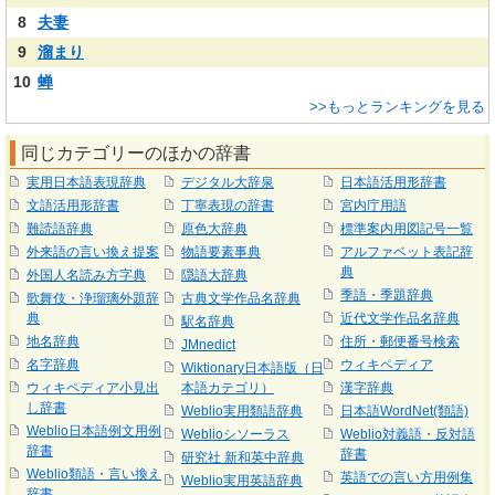
8
夫妻
9
溜まり
10
蝉
>>もっとランキングを見る
同じカテゴリーのほかの辞書
実用日本語表現辞典
デジタル大辞泉
日本語活用形辞書
文語活用形辞書
丁寧表現の辞書
宮内庁用語
難読語辞典
原色大辞典
標準案内用図記号一覧
外来語の言い換え提案
物語要素事典
アルファベット表記辞
典
外国人名読み方字典
隠語大辞典
季語・季題辞典
歌舞伎・浄瑠璃外題辞
古典文学作品名辞典
典
近代文学作品名辞典
駅名辞典
地名辞典
住所・郵便番号検索
JMnedict
名字辞典
ウィキペディア
Wiktionary日本語版（日
ウィキペディア小見出
本語カテゴリ）
漢字辞典
し辞書
Weblio実用類語辞典
日本語WordNet(類語)
Weblio日本語例文用例
Weblioシソーラス
Weblio対義語・反対語
辞書
辞書
研究社 新和英中辞典
Weblio類語・言い換え
英語での言い方用例集
Weblio実用英語辞典
辞書