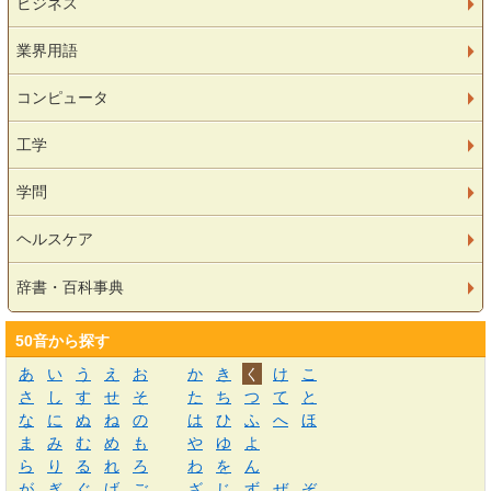
ビジネス
業界用語
コンピュータ
工学
学問
ヘルスケア
辞書・百科事典
50音から探す
あ
い
う
え
お
か
き
く
け
こ
さ
し
す
せ
そ
た
ち
つ
て
と
な
に
ぬ
ね
の
は
ひ
ふ
へ
ほ
ま
み
む
め
も
や
ゆ
よ
ら
り
る
れ
ろ
わ
を
ん
が
ぎ
ぐ
げ
ご
ざ
じ
ず
ぜ
ぞ