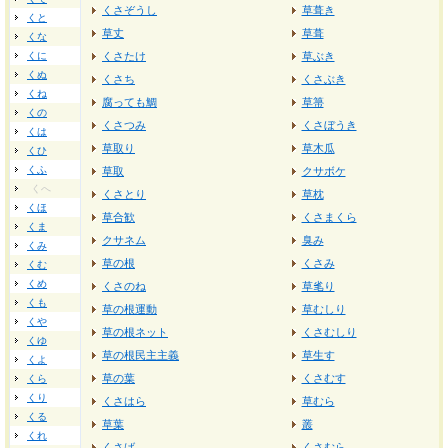
くさぞうし
草葺き
くと
草丈
草葺
くな
くに
くさたけ
草ぶき
くぬ
くさち
くさぶき
くね
腐っても鯛
草箒
くの
くさつみ
くさぼうき
くは
草取り
草木瓜
くひ
くふ
草取
クサボケ
くへ
くさとり
草枕
くほ
草合歓
くさまくら
くま
クサネム
臭み
くみ
草の根
くさみ
くむ
くめ
くさのね
草毟り
くも
草の根運動
草むしり
くや
草の根ネット
くさむしり
くゆ
草の根民主主義
草生す
くよ
草の葉
くさむす
くら
くり
くさはら
草むら
くる
草葉
叢
くれ
くさば
くさむら