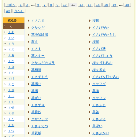
...
.
...
.
＜前へ
1
2
6
7
8
9
10
11
12
13
14
15
16
48
49
次へ＞
絞込み
くさごえ
楔形
く
クサシギ
くさびがた
くあ
草地試験場
くさびがたもじ
くい
腐す
楔状
くう
くさす
くさび状
くえ
くお
草スキー
くさびじょう
くか
クサスギカズラ
楔を打ち込む
くき
草相撲
楔を差す
くく
くさずもう
くさびを打ち込む
くけ
草摺り
クサフグ
くこ
くさ
草摺
草藤
くし
草ずり
クサフジ
くす
くさずり
くさふじ
くせ
草蘇鉄
草笛
くそ
クサソテツ
くさぶえ
くた
くち
くさそてつ
草深い
くつ
草双紙
くさぶかい
くて