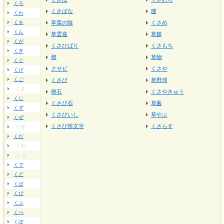
くろ
くさばな
嚔
くわ
くを
草葉の陰
くさめ
くん
草雲雀
草餅
くが
くさひばり
くさもち
くぎ
楔
草物
くぐ
クサビ
くさや
くげ
くご
くさび
草野球
くざ
楔石
くさやきゅう
くじ
くさび石
草薮
くず
くさびいし
草やぶ
くぜ
くさび形文字
くさらす
くぞ
くだ
くぢ
くづ
くで
くど
くば
くび
くぶ
くべ
くぼ