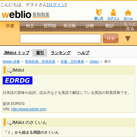
こんにちは、
ゲスト
さん[
ログイン
]
英和和英
使い方
ログイン
ホーム
もっと
辞書
例文
質問箱
単語帳
診断
翻訳
見る
▼
JMdict トップ
索引
ランキング
ヘルプ
Weblio 辞書
＞
英和辞典・和英辞典
＞
辞書・百科事典
＞
JMdict
＞ 索引
JMdict
日本語の意味や品詞、読み方などを英語で解説している英語の和英辞典です。
提供 EDRDG
URL
http://www.edrdg.org/
JMdict のさくいん
「く」から始まる用語のさくいん