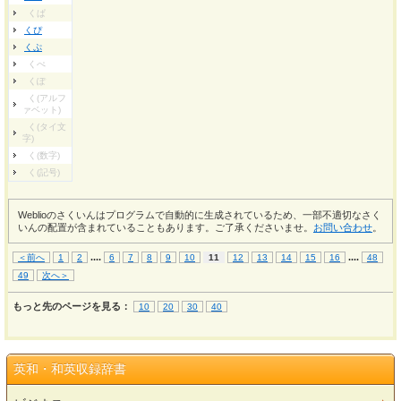
くぱ
くぴ
くぷ
くぺ
くぽ
く(アルフ
ァベット)
く(タイ文
字)
く(数字)
く(記号)
Weblioのさくいんはプログラムで自動的に生成されているため、一部不適切なさく
いんの配置が含まれていることもあります。ご了承くださいませ。
お問い合わせ
。
...
.
...
.
＜前へ
1
2
6
7
8
9
10
11
12
13
14
15
16
48
49
次へ＞
もっと先のページを見る：
10
20
30
40
英和・和英収録辞書