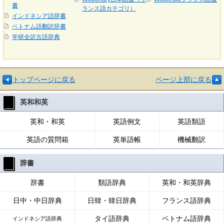
書
ランス語カテゴリ）
インドネシア語辞書
ベトナム語翻訳辞書
学研全訳古語辞典
トップページに戻る
ページ上部に戻る
英和和英
英和・和英
英語例文
英語類語
英語の質問箱
英単語帳
機械翻訳
辞書
辞書
類語辞典
英和・和英辞典
日中・中日辞典
日韓・韓日辞典
フランス語辞典
タイ語辞典
ベトナム語辞典
インドネシア語辞典