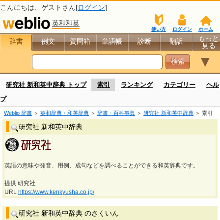
こんにちは、
ゲスト
さん[
ログイン
]
英和和英
使い方
ログイン
ホーム
もっと
辞書
例文
質問箱
単語帳
診断
翻訳
見る
▼
研究社 新和英中辞典 トップ
索引
ランキング
カテゴリー
ヘル
プ
Weblio 辞書
＞
英和辞典・和英辞典
＞
辞書・百科事典
＞
研究社 新和英中辞典
＞ 索引
研究社 新和英中辞典
英語の意味や発音、用例、成句などを調べることができる和英辞典です。
提供 研究社
URL
https://www.kenkyusha.co.jp/
研究社 新和英中辞典 のさくいん