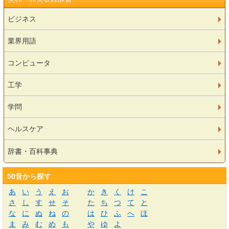
ビジネス
業界用語
コンピュータ
工学
学問
ヘルスケア
辞書・百科事典
50音から探す
あ
い
う
え
お
か
き
く
け
こ
さ
し
す
せ
そ
た
ち
つ
て
と
な
に
ぬ
ね
の
は
ひ
ふ
へ
ほ
ま
み
む
め
も
や
ゆ
よ