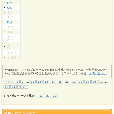
じべ
じぼ
じぱ
じぴ
じぷ
じぺ
じぽ
じ(アルフ
ァベット)
じ(タイ文
字)
じ(数字)
じ(記号)
Weblioのさくいんはプログラムで自動的に生成されているため、一部不適切なさく
いんの配置が含まれていることもあります。ご了承くださいませ。
お問い合わせ
。
...
.
...
.
＜前へ
1
2
11
12
13
14
15
16
17
18
19
20
21
33
34
次へ＞
もっと先のページを見る：
10
20
30
英和・和英収録辞書