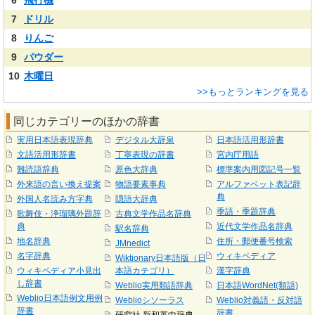
6
飛行機
7
ドリル
8
りんご
9
パウダー
10
木曜日
>>もっとランキングを見る
同じカテゴリーのほかの辞書
実用日本語表現辞典
デジタル大辞泉
日本語活用形辞書
文語活用形辞書
丁寧表現の辞書
宮内庁用語
難読語辞典
原色大辞典
標準案内用図記号一覧
外来語の言い換え提案
物語要素事典
アルファベット表記辞
典
外国人名読み方字典
隠語大辞典
季語・季題辞典
歌舞伎・浄瑠璃外題辞
古典文学作品名辞典
典
近代文学作品名辞典
駅名辞典
地名辞典
住所・郵便番号検索
JMnedict
名字辞典
ウィキペディア
Wiktionary日本語版（日
ウィキペディア小見出
本語カテゴリ）
漢字辞典
し辞書
Weblio実用類語辞典
日本語WordNet(類語)
Weblio日本語例文用例
Weblioシソーラス
Weblio対義語・反対語
辞書
辞書