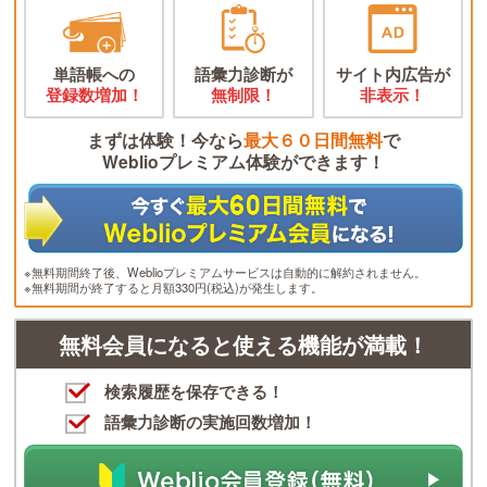
単語帳への
語彙力診断が
サイト内広告が
登録数増加！
無制限！
非表示！
まずは体験！今なら
最大６０日間無料
で
Weblioプレミアム体験ができます！
※無料期間終了後、Weblioプレミアムサービスは自動的に解約されません。
※無料期間が終了すると月額330円(税込)が発生します。
無料会員になると使える機能が満載！
検索履歴を保存できる！
語彙力診断の実施回数増加！