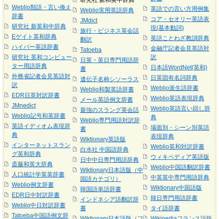
研究社 新和英中辞典
Weblio類語・言い換え
英語での言い方用例集
Weblio実用英語辞典
辞書
コア・セオリー英語表
JMdict
研究社 新英和中辞典
現(基本動詞)
旅行・ビジネス英会話
Eゲイト英和辞典
英語ことわざ教訓辞典
翻訳
ハイパー英語辞書
金融庁記者会見英語対
Tatoeba
研究社 英和コンピュー
訳
日英・英日専門用語辞
ター用語辞典
日本語WordNet(英和)
書
外務省記者会見英語対
日英固有名詞辞典
遺伝子名称シソーラス
訳
Weblio派生語辞書
Weblio和製英語辞書
EDR日英対訳辞書
Weblio英語表現辞典
メール英語例文辞書
JMnedict
Weblio英語言い回し辞
最強のスラング英会話
Weblio記号和英辞書
典
Weblio専門用語対訳辞
英語イディオム表現辞
場面別・シーン別英語
書
典
表現辞典
Wiktionary英語版
インターネットスラン
Weblio英和対訳辞書
白水社 中国語辞典
グ英和辞典
ウィキペディア英語版
日中中日専門用語辞典
斎藤和英大辞典
Weblio中国語翻訳辞書
Wiktionary日本語版（中
人口統計学英英辞書
中英英中専門用語辞典
国語カテゴリ）
Weblio例文辞書
Wiktionary中国語版
韓国語単語辞書
EDR日中対訳辞書
韓日専門用語辞書
インドネシア語翻訳辞
Weblio中日対訳辞書
書
タイ語辞書
Tatoeba中国語例文辞
Wiktionary日本語版（フ
Wikipediaフランス語版