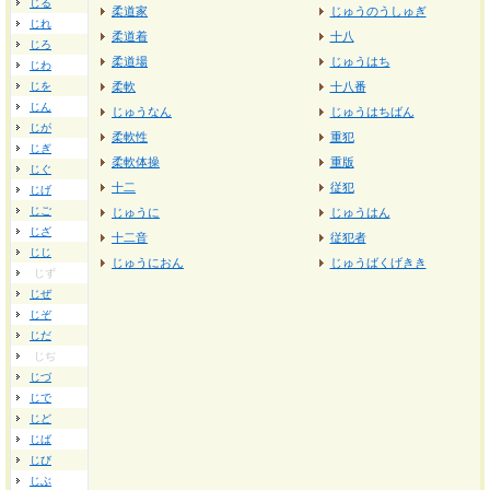
じる
柔道家
じゅうのうしゅぎ
じれ
柔道着
十八
じろ
柔道場
じゅうはち
じわ
じを
柔軟
十八番
じん
じゅうなん
じゅうはちばん
じが
柔軟性
重犯
じぎ
柔軟体操
重版
じぐ
十二
従犯
じげ
じご
じゅうに
じゅうはん
じざ
十二音
従犯者
じじ
じゅうにおん
じゅうばくげきき
じず
じぜ
じぞ
じだ
じぢ
じづ
じで
じど
じば
じび
じぶ