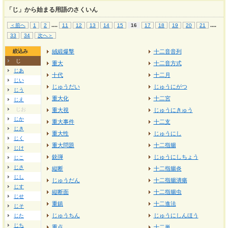
「じ」から始まる用語のさくいん
...
.
...
.
＜前へ
1
2
11
12
13
14
15
16
17
18
19
20
21
33
34
次へ＞
絞込み
絨緞爆撃
十二音音列
じ
重大
十二音方式
じあ
十代
十二月
じい
じゅうだい
じゅうにがつ
じう
重大化
十二宮
じえ
じお
重大視
じゅうにきゅう
じか
重大事件
十二支
じき
重大性
じゅうにし
じく
重大問題
十二指腸
じけ
銃弾
じゅうにしちょう
じこ
じさ
縦断
十二指腸炎
じし
じゅうだん
十二指腸潰瘍
じす
縦断面
十二指腸虫
じせ
重鎮
十二進法
じそ
じゅうちん
じゅうにしんほう
じた
じち
重点
十二単