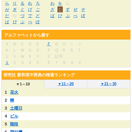
ら
り
る
れ
ろ
わ
を
ん
が
ぎ
ぐ
げ
ご
ざ
じ
ず
ぜ
ぞ
だ
ぢ
づ
で
ど
ば
び
ぶ
べ
ぼ
ぱ
ぴ
ぷ
ぺ
ぽ
アルファベットから探す
Ａ
Ｂ
Ｃ
Ｄ
Ｅ
Ｆ
Ｇ
Ｈ
Ｉ
Ｊ
Ｋ
Ｌ
Ｍ
Ｎ
Ｏ
Ｐ
Ｑ
Ｒ
Ｓ
Ｔ
Ｕ
Ｖ
Ｗ
Ｘ
Ｙ
Ｚ
記号
１
２
３
４
５
６
７
８
９
０
研究社 新和英中辞典の検索ランキング
▼
11～20
▼
21～30
▼
1～10
1
花火
2
蝉
3
土曜日
4
ビル
5
階段