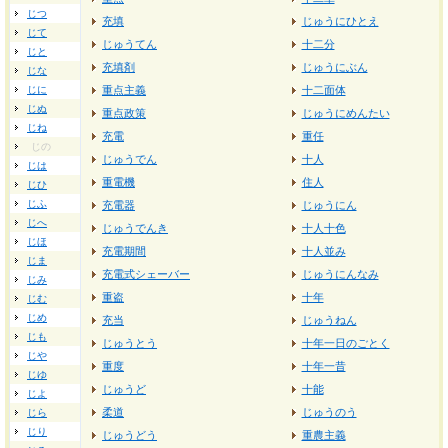
じつ
充填
じゅうにひとえ
じて
じゅうてん
十二分
じと
充填剤
じゅうにぶん
じな
じに
重点主義
十二面体
じぬ
重点政策
じゅうにめんたい
じね
充電
重任
じの
じゅうでん
十人
じは
重電機
住人
じひ
じふ
充電器
じゅうにん
じへ
じゅうでんき
十人十色
じほ
充電期間
十人並み
じま
充電式シェーバー
じゅうにんなみ
じみ
重盗
十年
じむ
じめ
充当
じゅうねん
じも
じゅうとう
十年一日のごとく
じや
重度
十年一昔
じゆ
じゅうど
十能
じよ
柔道
じゅうのう
じら
じり
じゅうどう
重農主義