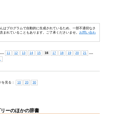
さくいんはプログラムで自動的に生成されているため、一部不適切なさ
含まれていることもあります。ご了承くださいませ。
お問い合わ
...
.
...
.
11
12
13
14
15
16
17
18
19
20
21
＞
ジを見る：
10
20
30
ゴリーのほかの辞書