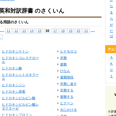
な
io英和対訳辞書 のさくいん
ま
ら
る用語のさくいん
が
...
.
...
.
11
12
13
14
15
16
17
18
19
20
21
だ
ぱ
＞
アル
ヒドロキシケトン
ヒナモロコ
Ａ
ヒドロキシコレステロー
非難
ル
Ｋ
避難
ヒドロキシ酸
Ｕ
ひなん
ヒドロキシシトロネラー
１
避難階段
ル
非難し返す
ヒドロキシジン
非難する
ヒドロキシ尿素
避難する
ヒドロキシピルビン酸
ヒナーン
ヒドロキシピルビン酸レ
ダクターゼ
火にかける
※辞
ヒドロキシプロリン