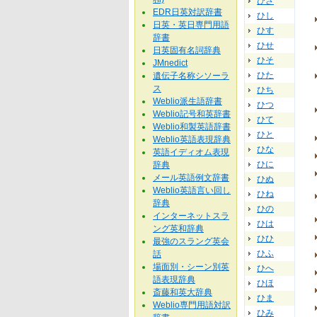
ひさ
EDR日英対訳辞書
ひし
日英・英日専門用語
ひす
辞書
ひせ
日英固有名詞辞典
ひそ
JMnedict
ひた
遺伝子名称シソーラ
ス
ひち
Weblio派生語辞書
ひつ
Weblio記号和英辞書
ひて
Weblio和製英語辞書
ひと
Weblio英語表現辞典
ひな
英語イディオム表現
ひに
辞典
メール英語例文辞書
ひぬ
Weblio英語言い回し
ひね
辞典
ひの
インターネットスラ
ひは
ング英和辞典
ひひ
最強のスラング英会
ひふ
話
場面別・シーン別英
ひへ
語表現辞典
ひほ
斎藤和英大辞典
ひま
Weblio専門用語対訳
ひみ