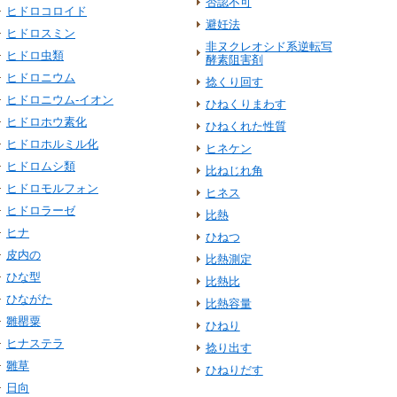
否認不可
ヒドロコロイド
避妊法
ヒドロスミン
非ヌクレオシド系逆転写
ヒドロ虫類
酵素阻害剤
ヒドロニウム
捻くり回す
ヒドロニウム‐イオン
ひねくりまわす
ヒドロホウ素化
ひねくれた性質
ヒドロホルミル化
ヒネケン
ヒドロムシ類
比ねじれ角
ヒドロモルフォン
ヒネス
ヒドロラーゼ
比熱
ヒナ
ひねつ
皮内の
比熱測定
ひな型
比熱比
ひながた
比熱容量
雛罌粟
ひねり
ヒナステラ
捻り出す
雛草
ひねりだす
日向