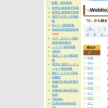
辞書・百科事典
－
研究社 新英和中辞典
Webl
研究社 新和英中辞典
英語での言い方用例
「ひ」から始ま
集
Eゲイト英和辞典
＜前へ
1
2
Weblio実用英語辞典
new!
29
30
次へ
コア・セオリー英語
表現(基本動詞)
ハイパー英語辞書
絞込み
JMdict
ひ
英語ことわざ教訓辞
ひあ
典
ひい
研究社 英和コンピュ
ひう
ーター用語辞典
ひえ
旅行・ビジネス英会
話翻訳
ひお
金融庁記者会見英語
ひか
対訳
ひき
外務省記者会見英語
ひく
対訳
ひけ
Tatoeba
ひこ
日本語WordNet(英
和)