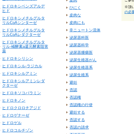
皮肉
ご参
ヒドロキシベンズアルデ
※頂
ひにく
ヒド
の必
皮肉な
ヒドロキシメチルグルタ
リルCoAシンターゼ
皮肉にも
ヒドロキシメチルグルタ
非ニュートン流体
リルCoAレダクターゼ
泌尿器科医
ヒドロキシメチルグルタ
泌尿器科学
リル‐補酵素a還元酵素阻害
薬
泌尿器腫瘍医
ヒドロキシリシン
泌尿生殖器がん
ヒドロキシル‐ラジカル
泌尿生殖器系
ヒドロキシルアミン
泌尿生殖系
ヒドロキシルアミンレダ
避妊
クターゼ
否認
ヒドロキソコバラミン
否認権
ヒドロキノン
否認権の行使
ヒドロクロロチアジド
避妊する
ヒドロゲナーゼ
否認する
ヒドロゲル
否認の請求
ヒドロコルチゾン