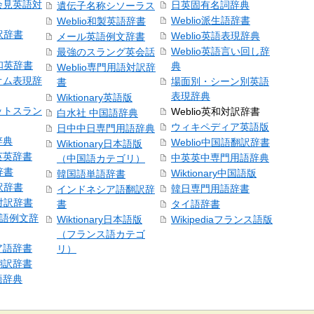
会見英語対
日英固有名詞辞典
遺伝子名称シソーラス
Weblio派生語辞書
Weblio和製英語辞書
訳辞書
Weblio英語表現辞典
メール英語例文辞書
Weblio英語言い回し辞
最強のスラング英会話
号和英辞書
典
Weblio専門用語対訳辞
オム表現辞
場面別・シーン別英語
書
表現辞典
Wiktionary英語版
ットスラン
Weblio英和対訳辞書
白水社 中国語辞典
ウィキペディア英語版
日中中日専門用語辞典
辞典
Weblio中国語翻訳辞書
Wiktionary日本語版
英英辞書
中英英中専門用語辞典
（中国語カテゴリ）
辞書
Wiktionary中国語版
韓国語単語辞書
訳辞書
韓日専門用語辞書
インドネシア語翻訳辞
日対訳辞書
書
タイ語辞書
中国語例文辞
Wiktionary日本語版
Wikipediaフランス語版
（フランス語カテゴ
ア語辞書
リ）
翻訳辞書
語辞典