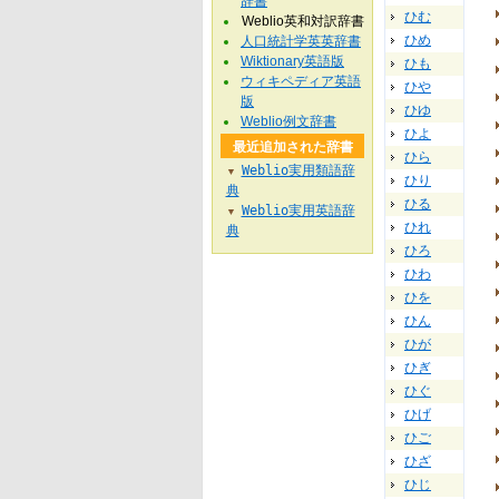
辞書
ひむ
Weblio英和対訳辞書
ひめ
人口統計学英英辞書
Wiktionary英語版
ひも
ウィキペディア英語
ひや
版
ひゆ
Weblio例文辞書
ひよ
最近追加された辞書
ひら
Weblio実用類語辞
▼
ひり
典
ひる
Weblio実用英語辞
▼
ひれ
典
ひろ
ひわ
ひを
ひん
ひが
ひぎ
ひぐ
ひげ
ひご
ひざ
ひじ