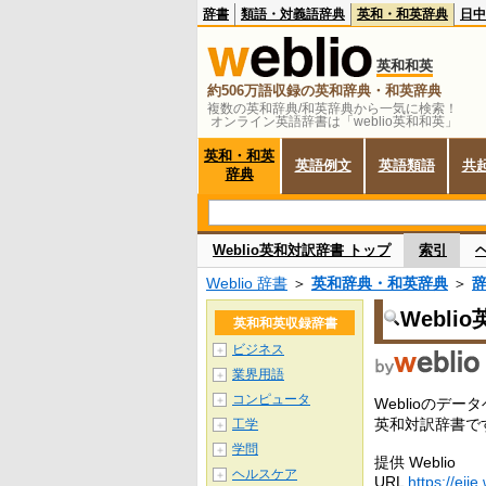
辞書
類語・対義語辞典
英和・和英辞典
日中
英和和英
約506万語収録の英和辞典・和英辞典
複数の英和辞典/和英辞典から一気に検索！
オンライン英語辞書は「weblio英和和英」
英和・和英
英語例文
英語類語
共
辞典
Weblio英和対訳辞書 トップ
索引
Weblio 辞書
＞
英和辞典・和英辞典
＞
Webli
英和和英収録辞書
ビジネス
＋
業界用語
＋
コンピュータ
＋
Weblioの
英和対訳辞書で
工学
＋
学問
＋
提供 Weblio
ヘルスケア
＋
URL
https://ejje