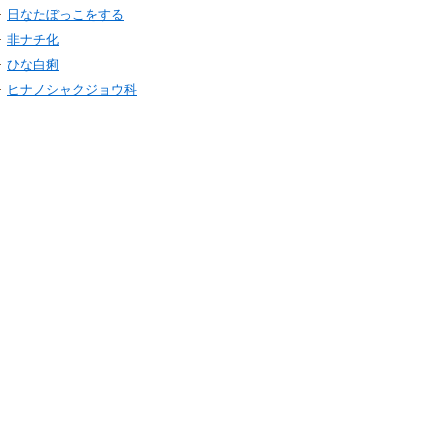
日なたぼっこをする
非ナチ化
ひな白痢
ヒナノシャクジョウ科