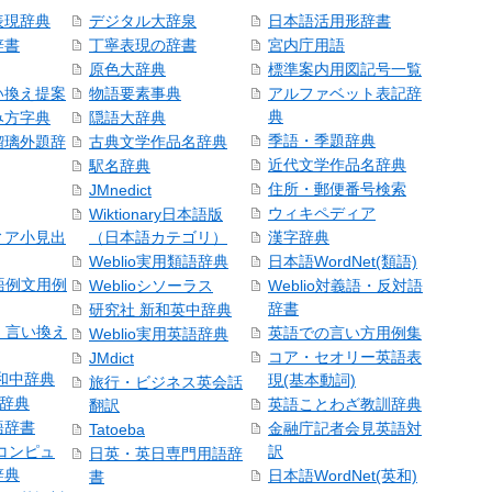
表現辞典
デジタル大辞泉
日本語活用形辞書
辞書
丁寧表現の辞書
宮内庁用語
原色大辞典
標準案内用図記号一覧
い換え提案
物語要素事典
アルファベット表記辞
典
み方字典
隠語大辞典
季語・季題辞典
瑠璃外題辞
古典文学作品名辞典
近代文学作品名辞典
駅名辞典
住所・郵便番号検索
JMnedict
ウィキペディア
Wiktionary日本語版
ィア小見出
（日本語カテゴリ）
漢字辞典
Weblio実用類語辞典
日本語WordNet(類語)
本語例文用例
Weblioシソーラス
Weblio対義語・反対語
辞書
研究社 新和英中辞典
語・言い換え
英語での言い方用例集
Weblio実用英語辞典
コア・セオリー英語表
JMdict
和中辞典
現(基本動詞)
旅行・ビジネス英会話
和辞典
英語ことわざ教訓辞典
翻訳
語辞書
金融庁記者会見英語対
Tatoeba
コンピュ
訳
日英・英日専門用語辞
辞典
日本語WordNet(英和)
書