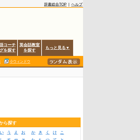
辞書総合TOP
|
ヘルプ
語コーチ
英会話教室
もっと見る▼
グを探す
を探す
除
小ウィンドウ
音から探す
い
う
え
お
か
き
く
け
こ
し
す
せ
そ
た
ち
つ
て
と