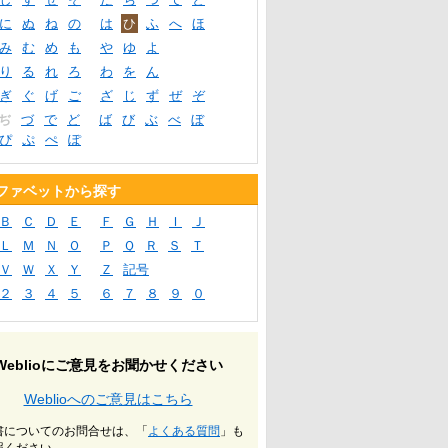
に
ぬ
ね
の
は
ひ
ふ
へ
ほ
み
む
め
も
や
ゆ
よ
り
る
れ
ろ
わ
を
ん
ぎ
ぐ
げ
ご
ざ
じ
ず
ぜ
ぞ
ぢ
づ
で
ど
ば
び
ぶ
べ
ぼ
ぴ
ぷ
ぺ
ぽ
ファベットから探す
Ｂ
Ｃ
Ｄ
Ｅ
Ｆ
Ｇ
Ｈ
Ｉ
Ｊ
Ｌ
Ｍ
Ｎ
Ｏ
Ｐ
Ｑ
Ｒ
Ｓ
Ｔ
Ｖ
Ｗ
Ｘ
Ｙ
Ｚ
記号
２
３
４
５
６
７
８
９
０
Weblioにご意見をお聞かせください
Weblioへのご意見はこちら
書についてのお問合せは、「
よくある質問
」も