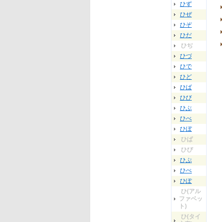
ひず
ひぜ
ひぞ
ひだ
ひぢ
ひづ
ひで
ひど
ひば
ひび
ひぶ
ひべ
ひぼ
ひぱ
ひぴ
ひぷ
ひぺ
ひぽ
ひ(アル
ファベッ
ト)
ひ(タイ