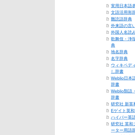
実用日本語
文語活用形
難読語辞典
外来語の言
外国人名読
歌舞伎・浄
典
地名辞典
名字辞典
ウィキペデ
し辞書
Weblio日
辞書
Weblio類
辞書
研究社 新英
Eゲイト英
ハイパー英
研究社 英和
ーター用語