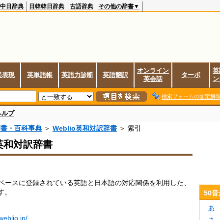
中日辞典
日韓韓日辞典
古語辞典
その他の辞書▼
オンライン
英
起表現
英単語帳
英語力診断
英語翻訳
ターボ
英会話
ン
検索フォームの固定解
ヘルプ
辞書・百科事典
＞
Weblio英和対訳辞書
＞ 索引
o英和対訳辞書
データベースに登録されている英語と日本語の対応関係を利用した、
す。
50
あ
.weblio.jp/
さ