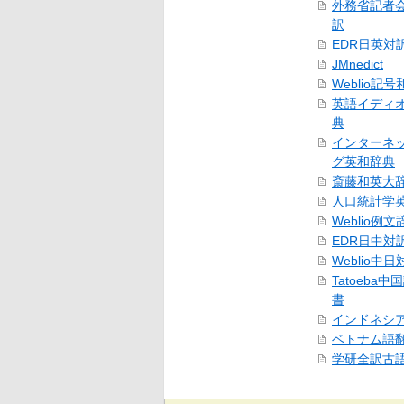
外務省記者
訳
EDR日英対
JMnedict
Weblio記
英語イディ
典
インターネ
グ英和辞典
斎藤和英大
人口統計学
Weblio例文
EDR日中対
Weblio中
Tatoeba
書
インドネシ
ベトナム語
学研全訳古