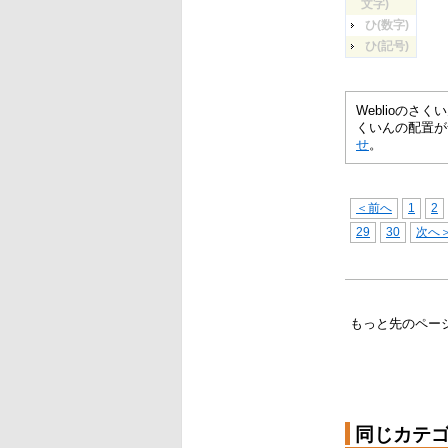
文字)
ひ(数字)
ひ(記号)
Weblioの
くいんの配置が
せ
。
＜前へ
1
2
29
30
次へ
もっと先のペー
同じカテ