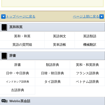
トップページに戻る
ページ上部に戻る
英和和英
英和・和英
英語例文
英語類語
英語の質問箱
英単語帳
機械翻訳
辞書
辞書
類語辞典
英和・和英辞典
日中・中日辞典
日韓・韓日辞典
フランス語辞典
タイ語辞典
ベトナム語辞典
インドネシア語辞典
古語辞典
Weblio英会話