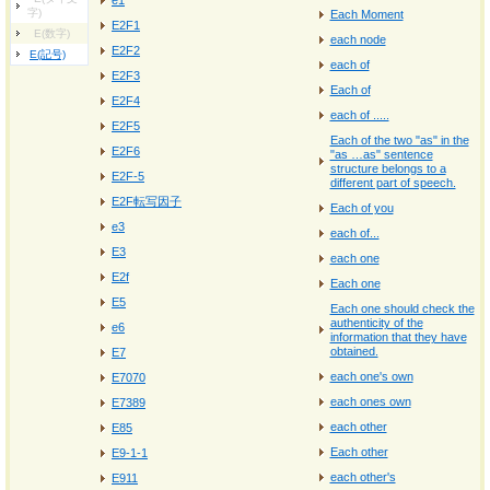
e1
字)
Each Moment
E2F1
E(数字)
each node
E2F2
E(記号)
each of
E2F3
Each of
E2F4
each of .....
E2F5
Each of the two "as" in the
E2F6
"as …as" sentence
structure belongs to a
E2F-5
different part of speech.
E2F転写因子
Each of you
e3
each of...
E3
each one
E2f
Each one
E5
Each one should check the
authenticity of the
e6
information that they have
obtained.
E7
each one's own
E7070
each ones own
E7389
each other
E85
Each other
E9-1-1
each other's
E911