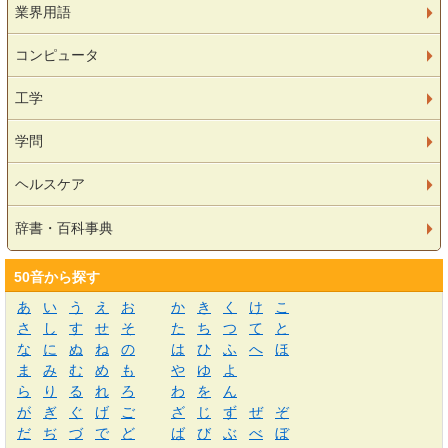
業界用語
コンピュータ
工学
学問
ヘルスケア
辞書・百科事典
50音から探す
あ
い
う
え
お
か
き
く
け
こ
さ
し
す
せ
そ
た
ち
つ
て
と
な
に
ぬ
ね
の
は
ひ
ふ
へ
ほ
ま
み
む
め
も
や
ゆ
よ
ら
り
る
れ
ろ
わ
を
ん
が
ぎ
ぐ
げ
ご
ざ
じ
ず
ぜ
ぞ
だ
ぢ
づ
で
ど
ば
び
ぶ
べ
ぼ