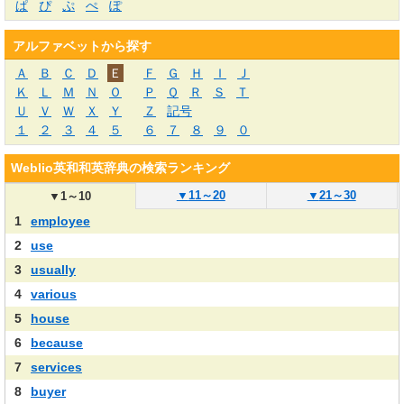
ぱ
ぴ
ぷ
ぺ
ぽ
アルファベットから探す
Ａ
Ｂ
Ｃ
Ｄ
Ｅ
Ｆ
Ｇ
Ｈ
Ｉ
Ｊ
Ｋ
Ｌ
Ｍ
Ｎ
Ｏ
Ｐ
Ｑ
Ｒ
Ｓ
Ｔ
Ｕ
Ｖ
Ｗ
Ｘ
Ｙ
Ｚ
記号
１
２
３
４
５
６
７
８
９
０
Weblio英和和英辞典の検索ランキング
▼
11～20
▼
21～30
▼
1～10
1
employee
2
use
3
usually
4
various
5
house
6
because
7
services
8
buyer