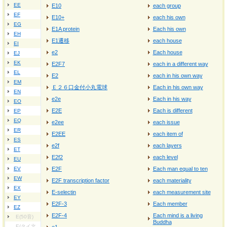
EE
E10
each group
EF
E10+
each his own
EG
E1A protein
Each his own
EH
E1遷移
each house
EI
e2
Each house
EJ
EK
E2F7
each in a different way
EL
E2
each in his own way
EM
Ｅ２６口金付小丸電球
Each in his own way
EN
e2e
Each in his way
EO
E2E
Each is different
EP
EQ
e2ee
each issue
ER
E2EE
each item of
ES
e2f
each layers
ET
E2f2
each level
EU
EV
E2F
Each man equal to ten
EW
E2F transcription factor
each materiality
EX
E-selectin
each measurement site
EY
E2F-3
Each member
EZ
E2F-4
Each mind is a living
E(50音)
Buddha
E(タイ文