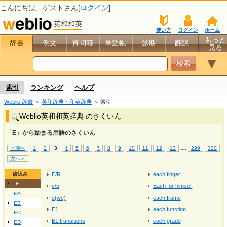
こんにちは、
ゲスト
さん[
ログイン
]
英和和英
使い方
ログイン
ホーム
もっと
辞書
例文
質問箱
単語帳
診断
翻訳
見る
▼
索引
ランキング
ヘルプ
Weblio 辞書
＞
英和辞典・和英辞典
＞ 索引
Weblio英和和英辞典 のさくいん
「E」から始まる用語のさくいん
...
.
＜前へ
1
2
3
4
5
6
7
8
9
10
11
12
13
299
300
次へ＞
絞込み
E/R
each finger
E
e/u
Each for himself
EA
e(we)
each frame
EB
E1
each function
EC
E1 transitions
each grade
ED