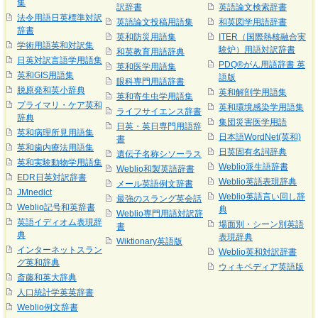
集
訳辞書
英語論文検索辞書
法令用語日英標準対訳
英語論文投稿用語集
和英図学用語辞書
辞書
英和防災用語集
ITER（国際熱核融合実
学術用語英和対訳集
験炉）用語対訳辞書
和英教育用語辞典
日英対訳言語学用語集
PDQ®がん用語辞書 英
英和医学用語集
英和GIS用語集
語版
眼科専門用語辞書
脱原発和英小辞典
英和解剖学用語集
英和寄生虫学用語集
プライマリ・ケア英和
英和環境感染学用語集
ライフサイエンス辞書
辞典
集団災害医学用語
日英・英日専門用語辞
英和病理所見用語集
日本語WordNet(英和)
書
英和歯内療法用語集
日英固有名詞辞典
遺伝子名称シソーラス
英和実験動物学用語集
Weblio派生語辞書
Weblio和製英語辞書
EDR日英対訳辞書
Weblio英語表現辞典
メール英語例文辞書
JMnedict
Weblio英語言い回し辞
最強のスラング英会話
Weblio記号和英辞書
典
Weblio専門用語対訳辞
英語イディオム表現辞
場面別・シーン別英語
書
典
表現辞典
Wiktionary英語版
インターネットスラン
Weblio英和対訳辞書
グ英和辞典
ウィキペディア英語版
斎藤和英大辞典
人口統計学英英辞書
Weblio例文辞書