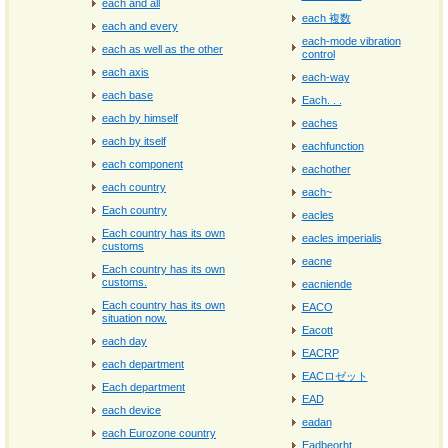
each and all
each 複数
each and every
each-mode vibration
each as well as the other
control
each axis
each-way
each base
Each. . .
each by himself
eaches
each by itself
eachfunction
each component
eachother
each country
each~
Each country
eacles
Each country has its own
eacles imperialis
customs
eacne
Each country has its own
customs.
eacniende
Each country has its own
EACO
situation now.
Eacott
each day
EACRP
each department
EACロゼット
Each department
EAD
each device
eadan
each Eurozone country
Eadbeorht