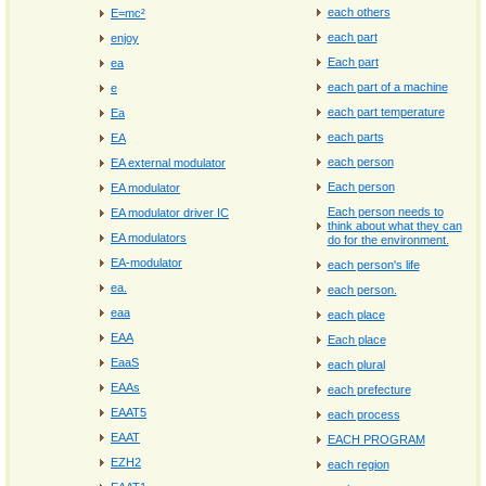
each others
E=mc²
each part
eǌoy
Each part
ea
each part of a machine
e
each part temperature
Ea
each parts
EA
each person
EA external modulator
Each person
EA modulator
Each person needs to
EA modulator driver IC
think about what they can
EA modulators
do for the environment.
EA-modulator
each person's life
ea.
each person.
eaa
each place
EAA
Each place
EaaS
each plural
EAAs
each prefecture
EAAT5
each process
EAAT
EACH PROGRAM
EZH2
each region