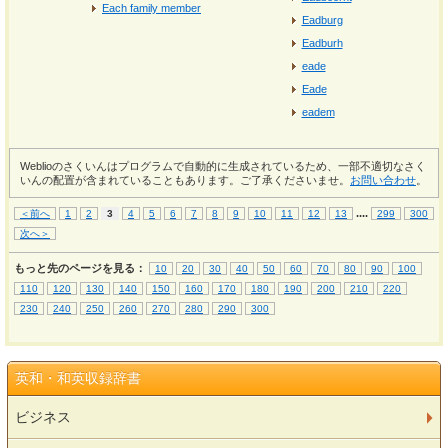
Each family member
Eadburg
Eadburh
eade
Eade
eadem
Weblioのさくいんはプログラムで自動的に生成されているため、一部不適切なさく
いんの配置が含まれていることもあります。ご了承くださいませ。
お問い合わせ
。
...
.
＜前へ
1
2
3
4
5
6
7
8
9
10
11
12
13
299
300
次へ＞
もっと先のページを見る：
10
20
30
40
50
60
70
80
90
100
110
120
130
140
150
160
170
180
190
200
210
220
230
240
250
260
270
280
290
300
英和・和英収録辞書
ビジネス