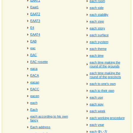
EAAT1
each room
Eaat1
each side
EAAT2
each stability
EAAT3
each step
E4
each story
EAAT4
each surface
EAB
each system
eac
each theme
EAC
each time
EAC rosette
each time making the
round of the grounds
eaca
each time making the
EACA
round of the precincts
eacan
each to one's own
EACC
each to their own
eacen
each use
each
each way
Each
each week
each according to his own
each working procedure
fancy
each year
Each address
each 使い方