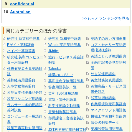
9
confidential
10
Australian
>>もっとランキングを見る
同じカテゴリーのほかの辞書
研究社 新英和中辞典
研究社 新和英中辞典
英語での言い方用例集
Eゲイト英和辞典
Weblio実用英語辞典
コア・セオリー英語表
現(基本動詞)
ハイパー英語辞書
JMdict
英語ことわざ教訓辞典
研究社 英和コンピュー
旅行・ビジネス英会話
ター用語辞典
翻訳
金融庁記者会見英語対
訳
外務省記者会見英語対
Tatoeba
訳
外交関連用語集
経済のにほんご
英和経済用語辞典
英文財務諸表用語集
英和生命保険用語辞典
人事労務和英辞典
英和商品・サービス国
警察用語英訳一覧
際分類名
和英日本標準商品分類
英和ITS関連用語集
和英防衛略語集
和英マシニング用語集
電気・電子用語集
作業環境測定和英辞典
ラムサール条約用語和
科学技術論文動詞集
英対訳集
マイクロソフト用語集
電気制御英語辞典
コンピューター用語辞
機械工学英和和英辞典
部局課名・官職名英訳
典
法令名翻訳データ
辞典
和英宇宙実験対訳用語
英和独禁法用語辞典
JST科学技術用語日英対