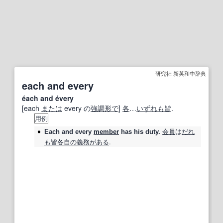
研究社 新英和中辞典
each and every
éach and évery
[each
または
every の
強調
形で
]
各
…
いずれも
皆
.
用例
会員
は
だれ
Each and every
member
has his duty.
も
皆
各自の
義務
がある
.