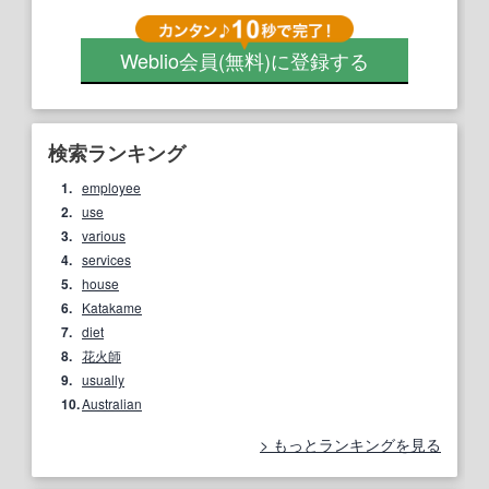
Weblio会員
(無料)
に登録する
検索ランキング
1.
employee
2.
use
3.
various
4.
services
5.
house
6.
Katakame
7.
diet
8.
花火師
9.
usually
10.
Australian
もっとランキングを見る