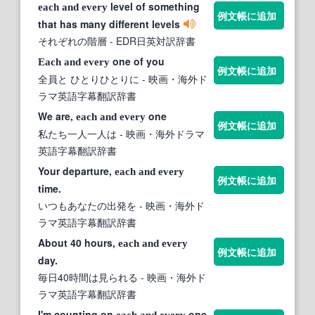
level of something
each
and
every
例文帳に追加
that has many different levels
それぞれの階層
- EDR日英対訳辞書
one of you
Each
and
every
例文帳に追加
全員と ひとりひとりに
- 映画・海外ド
ラマ英語字幕翻訳辞書
We are,
one
each
and
every
例文帳に追加
私たち一人一人は
- 映画・海外ドラマ
英語字幕翻訳辞書
Your departure,
each
and
every
例文帳に追加
time.
いつもあなたの出発を
- 映画・海外ド
ラマ英語字幕翻訳辞書
About 40 hours,
each
and
every
例文帳に追加
day.
毎日40時間は見られる
- 映画・海外ド
ラマ英語字幕翻訳辞書
I'm counting on
one
each
and
every