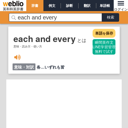
辞書
例文
診断
翻訳
単語帳
英和和英辞書
ログイン
単語
保存
を
each and every
とは
瞬間英作文
意味・読み方・使い方
LINE学習管理
無料で試す
意味・対訳
各…いずれも皆