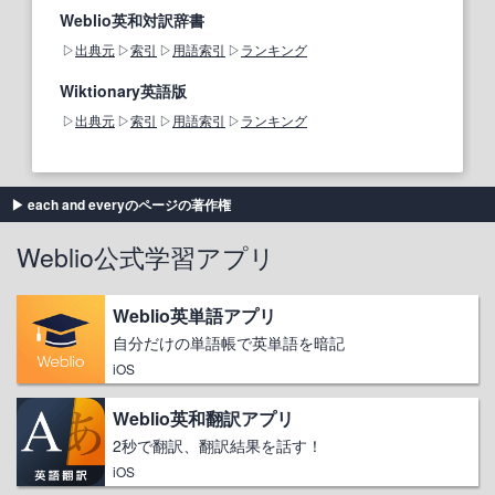
Weblio英和対訳辞書
出典元
索引
用語索引
ランキング
Wiktionary英語版
出典元
索引
用語索引
ランキング
each and everyのページの著作権
Weblio公式学習アプリ
Weblio英単語アプリ
自分だけの単語帳で英単語を暗記
iOS
Weblio英和翻訳アプリ
2秒で翻訳、翻訳結果を話す！
iOS