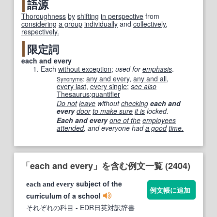
語源
Thoroughness
by
shifting
in perspective
from
considering
a group
individually
and
collectively
,
respectively.
限定詞
each and every
Each
without exception
;
used for
emphasis
.
any and every
,
any and all
,
Synonyms
:
every last
,
every single
;
see also
Thesaurus
:
quantifier
Do not
leave
without
checking
each and
every
door
to make sure
it is
locked.
Each and every
one of the
employees
attended
, and everyone had
a good
time.
「each and every」を含む例文一覧 (2404)
subject of the
each
and
every
例文帳に追加
curriculum of a school
それぞれの科目
- EDR日英対訳辞書