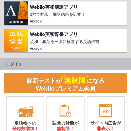
Weblio英和翻訳アプリ
2秒で翻訳、翻訳結果を話す！
Android
Weblio英和辞書アプリ
英和・和英を一度に検索する英語辞書
Android
ログイン
無制限
診断テストが
になる
Weblioプレミアム会員
単語帳への
語彙力診断が
サイト内広告が
登録数増加！
無制限！
非表示！