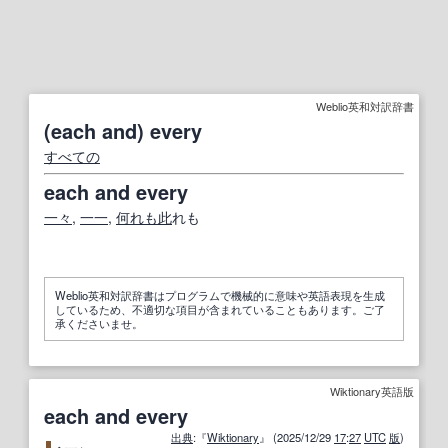
Weblio英和対訳辞書
(each and) every
すべての
each and every
一々
,
一一
,
何れも
此
れも
Weblio英和対訳辞書はプログラムで機械的に意味や英語表現を生成
しているため、不適切な項目が含まれていることもあります。ご了
承くださいませ。
Wiktionary英語版
each and every
出典
:『
Wiktionary
』 (2025/12/29
17
:
27
UTC
版
)